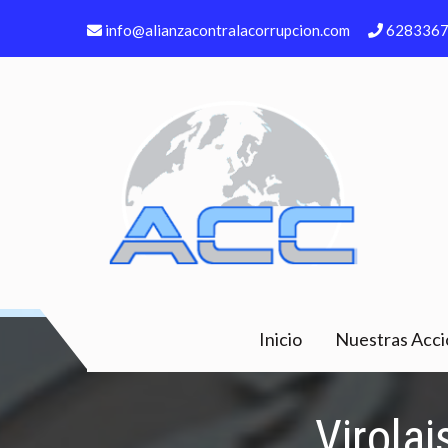
Skip
info@alianzacontralacorrupcion.com
628336
to
content
Asociación Alianza contr
Inicio
Nuestras Acc
Virolai