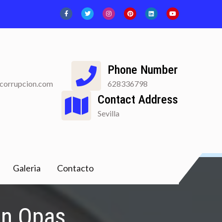
Phone Number
acorrupcion.com
628336798
Contact Address
Sevilla
Galeria
Contacto
jan Opas