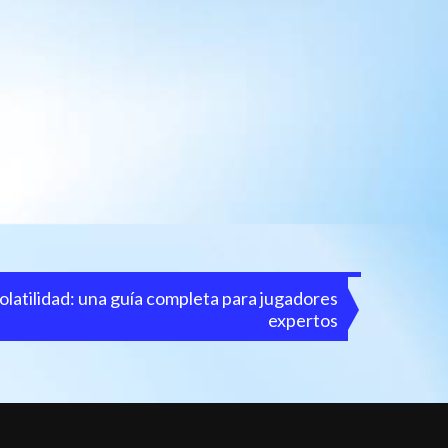
volatilidad: una guía completa para jugadores
expertos