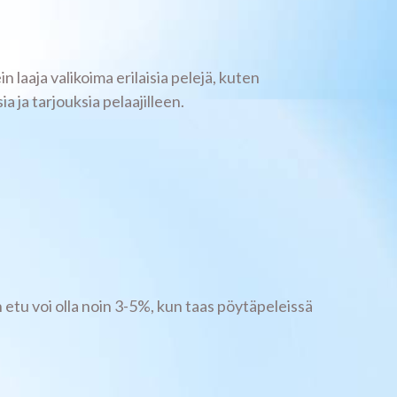
n laaja valikoima erilaisia pelejä, kuten
a ja tarjouksia pelaajilleen.
on etu voi olla noin 3-5%, kun taas pöytäpeleissä