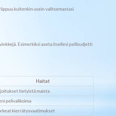
riippuu kuitenkin usein valitsemastasi
inkkejä. Esimerkiksi aseta itsellesi pelibudjetti
Haitat
joitukset tietyistä maista
eni pelivalikoima
rkeat kierrätysvaatimukset