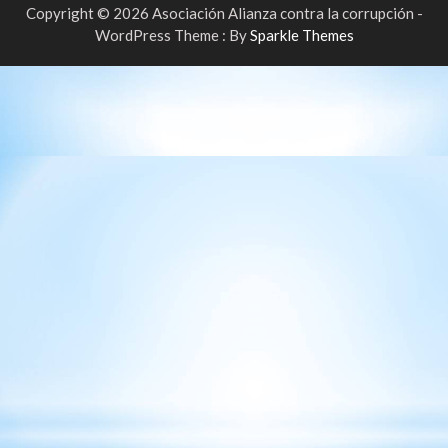
Copyright © 2026 Asociación Alianza contra la corrupción -
WordPress Theme : By
Sparkle Themes