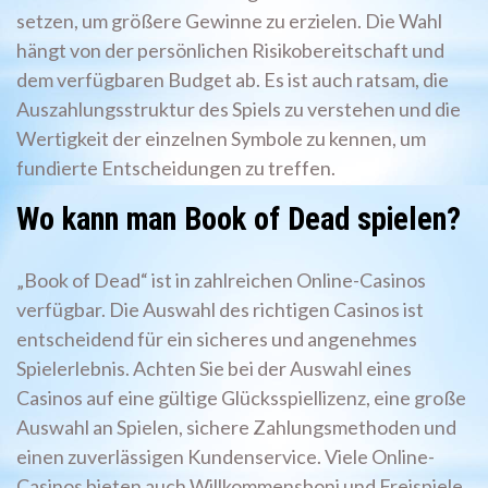
setzen, um größere Gewinne zu erzielen. Die Wahl
hängt von der persönlichen Risikobereitschaft und
dem verfügbaren Budget ab. Es ist auch ratsam, die
Auszahlungsstruktur des Spiels zu verstehen und die
Wertigkeit der einzelnen Symbole zu kennen, um
fundierte Entscheidungen zu treffen.
Wo kann man Book of Dead spielen?
„Book of Dead“ ist in zahlreichen Online-Casinos
verfügbar. Die Auswahl des richtigen Casinos ist
entscheidend für ein sicheres und angenehmes
Spielerlebnis. Achten Sie bei der Auswahl eines
Casinos auf eine gültige Glücksspiellizenz, eine große
Auswahl an Spielen, sichere Zahlungsmethoden und
einen zuverlässigen Kundenservice. Viele Online-
Casinos bieten auch Willkommensboni und Freispiele