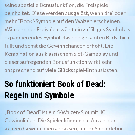
seine spezielle Bonusfunktion, die Freispiele
beinhaltet. Diese werden ausgelöst, wenn drei oder
mehr “Book”-Symbole auf den Walzen erscheinen.
Während der Freispiele wählt ein zufälliges Symbol als
expandierendes Symbol, das den gesamten Bildschirm
füllt und somit die Gewinnchancen erhöht. Die
Kombination aus klassischem Slot-Gameplay und
dieser aufregenden Bonusfunktion wirkt sehr
ansprechend auf viele Glücksspiel-Enthusiasten.
So funktioniert Book of Dead:
Regeln und Symbole
„Book of Dead“ ist ein 5-Walzen-Slot mit 10
Gewinnlinien. Die Spieler können die Anzahl der
aktiven Gewinnlinien anpassen, um ihr Spielerlebnis