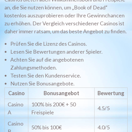
an, die Sie nutzen können, um „Book of Dead“
kostenlos auszuprobieren oder Ihre Gewinnchancen
zu erhöhen. Der Vergleich verschiedener Casinos ist
daher immer ratsam, um das beste Angebot zu finden.
Prüfen Sie die Lizenz des Casinos.
Lesen Sie Bewertungen anderer Spieler.
Achten Sie auf die angebotenen
Zahlungsmethoden.
Testen Sie den Kundenservice.
Nutzen Sie Bonusangebote.
Casino
Bonusangebot
Bewertung
Casino
100% bis 200€ + 50
4.5/5
A
Freispiele
Casino
50% bis 100€
4.0/5
B