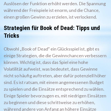
Auslösen der Funktion erhöht werden. Die Spannung
während der Freispiele ist enorm, und die Chance,
einen großen Gewinn zu erzielen, ist verlockend.
Strategien für Book of Dead: Tipps und
Tricks
Obwohl „Book of Dead“ ein Glücksspiel ist, gibt es
einige Strategien, die die Gewinnchancen verbessern
können. Wichtig ist, dass das Spiel eine hohe
Volatilität aufweist, was bedeutet, dass Gewinne
nicht so häufig auftreten, aber dafür potenziell höher
sind. Es ist ratsam, mit einem angemessenen Budget
zu spielen und die Einsätze entsprechend zu wählen.
Einige Spieler bevorzugen es, mit niedrigen Einsätzen
zu beginnen und diese schrittweise zu erhöhen,
während andere von Anfang an höhere Einsätze