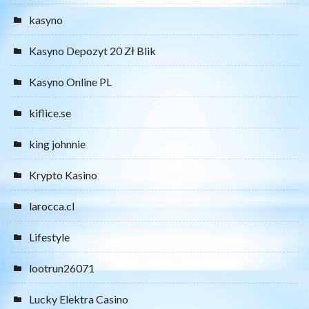
kasyno
Kasyno Depozyt 20 Zł Blik
Kasyno Online PL
kiflice.se
king johnnie
Krypto Kasino
larocca.cl
Lifestyle
lootrun26071
Lucky Elektra Casino