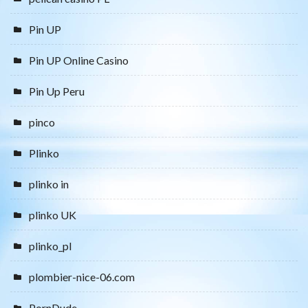
Pin UP
Pin UP Online Casino
Pin Up Peru
pinco
Plinko
plinko in
plinko UK
plinko_pl
plombier-nice-06.com
PornDude