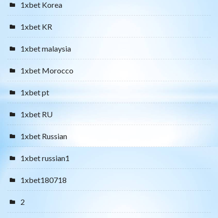
1xbet Korea
1xbet KR
1xbet malaysia
1xbet Morocco
1xbet pt
1xbet RU
1xbet Russian
1xbet russian1
1xbet180718
2