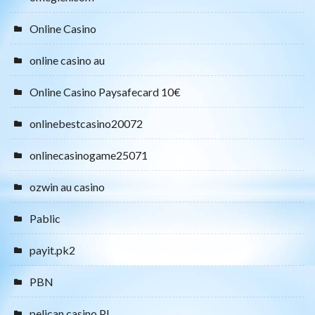
Online Casino
online casino au
Online Casino Paysafecard 10€
onlinebestcasino20072
onlinecasinogame25071
ozwin au casino
Pablic
payit.pk2
PBN
pelican casino PL