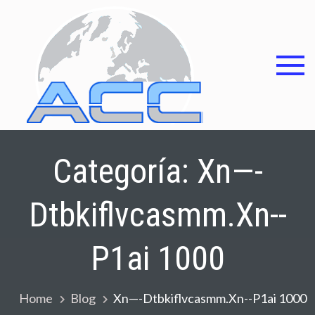
Skip
to
content
Asocia
Alianz
contra
Categoría:
Xn—-
corrup
Dtbkiflvcasmm.xn--
P1ai 1000
Home
Blog
Xn—-dtbkiflvcasmm.xn--p1ai 1000