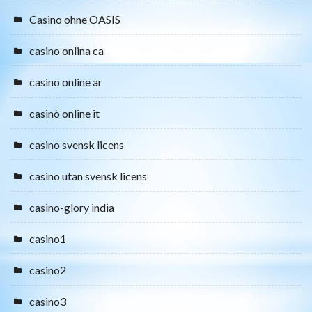
Casino ohne OASIS
casino onlina ca
casino online ar
casinò online it
casino svensk licens
casino utan svensk licens
casino-glory india
casino1
casino2
casino3