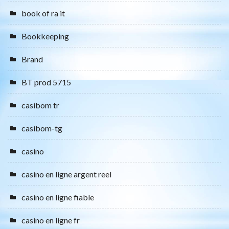
book of ra it
Bookkeeping
Brand
BT prod 5715
casibom tr
casibom-tg
casino
casino en ligne argent reel
casino en ligne fiable
casino en ligne fr