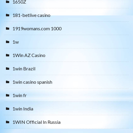
1650Z
181-betlive casino
1919womans.com 1000
1w
1Win AZ Casino
1win Brazil
1win casino spanish
1win fr
1win India
1WIN Official In Russia