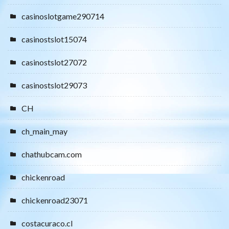
casinoslotgame290714
casinostslot15074
casinostslot27072
casinostslot29073
CH
ch_main_may
chathubcam.com
chickenroad
chickenroad23071
costacuraco.cl