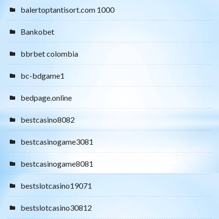
balertoptantisort.com 1000
Bankobet
bbrbet colombia
bc-bdgame1
bedpage.online
bestcasino8082
bestcasinogame3081
bestcasinogame8081
bestslotcasino19071
bestslotcasino30812