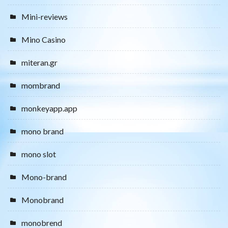
Mini-reviews
Mino Casino
miteran.gr
mombrand
monkeyapp.app
mono brand
mono slot
Mono-brand
Monobrand
monobrend