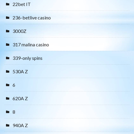
22bet IT
236-betlive casino
3000Z
317 malina casino
339-only spins
530A Z
6
620A Z
8
940A Z