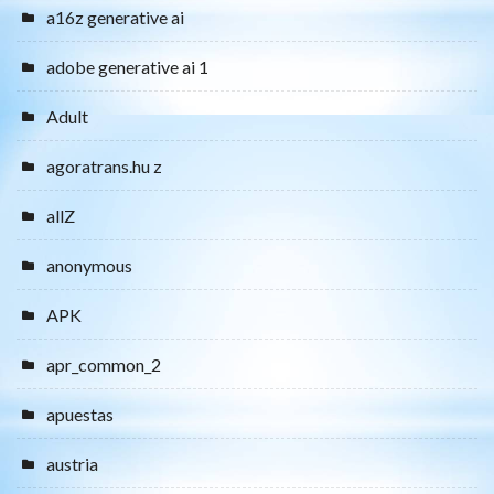
a16z generative ai
adobe generative ai 1
Adult
agoratrans.hu z
allZ
anonymous
APK
apr_common_2
apuestas
austria