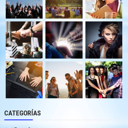
CATEGORÍAS