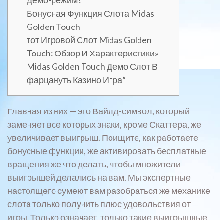
Демо-режим?
Бонусная Функция Слота Midas
Golden Touch
тот Игровой Слот Midas Golden
Touch: Обзор И Характеристики»
Midas Golden Touch Демо Слот В
фарцануть Казино Игра”
Главная из них — это Вайлд-символ, который
заменяет все которых знаки, кроме Скаттера, же
увеличивает выигрыш. Поищите, как работаете
бонусные функции, же активировать бесплатные
вращения же что делать, чтобы множители
выигрышей делались на вам. Мы экспертные
настоящего сумеют вам разобраться же механике
слота только получить плюс удовольствия от
игры. Только означает, только такие выигрышные