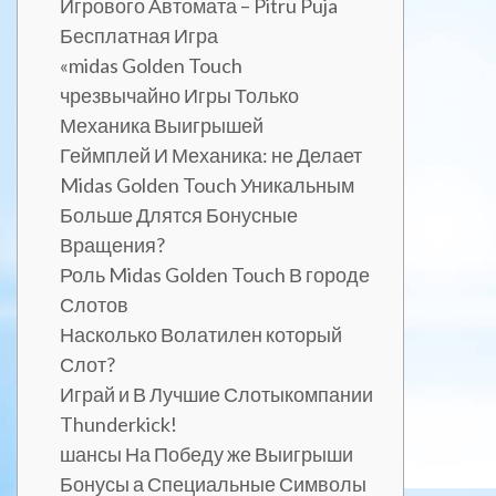
Игрового Автомата – Pitru Puja
Бесплатная Игра
«midas Golden Touch
чрезвычайно Игры Только
Механика Выигрышей
Геймплей И Механика: не Делает
Midas Golden Touch Уникальным
Больше Длятся Бонусные
Вращения?
Роль Midas Golden Touch В городе
Слотов
Насколько Волатилен который
Слот?
Играй и В Лучшие Слотыкомпании
Thunderkick!
шансы На Победу же Выигрыши
Бонусы а Специальные Символы