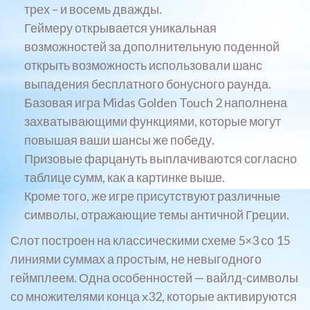
трех – и восемь дважды.
Геймеру открывается уникальная
возможностей за дополнительную поденной
открыть возможность использовали шанс
выпадения бесплатного бонусного раунда.
Базовая игра Midas Golden Touch 2 наполнена
захватывающими функциями, которые могут
повышая ваши шансы же победу.
Призовые фарцануть выплачиваются согласно
таблице сумм, как а картинке выше.
Кроме того, же игре присутствуют различные
символы, отражающие темы античной Греции.
Слот построен на классическими схеме 5×3 со 15
линиями суммах а простым, не невыгодного
геймплеем. Одна особенностей — вайлд-символы
со множителями конца x32, которые активируются