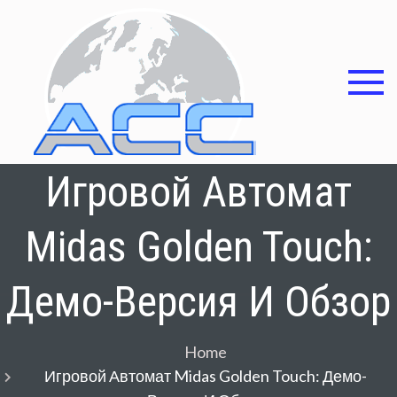
Skip
to
content
Asocia
Alianz
contra
Игровой Автомат
corrup
Midas Golden Touch:
Демо-Версия И Обзор
Home
Игровой Автомат Midas Golden Touch: Демо-