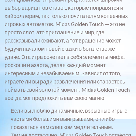
выбор вариантов ставок, которые понравятся и
хайроллерам, так только почитателям копеечных
игровых автоматов. Midas Golden Touch — это не
просто слот, это приглашение и мир, где
рассказывали оживают, а тот вращение может
будучи началом новой сказки о богатстве же
удаче. Эта игра сочетает в себя элементы мифа,
роскоши и азарта, делая каждый момент
интересным и незабываемым. Зависит от того,
играете ли вы ради развлечения или стараетесь
поймать свой золотой момент, Midas Golden Touch
всегда мог предложить вам свою магию.
Если вы люблю динамичные, взрывные игры с
частыми большими выигрышами, он либо
показаться вам слишком медлительным.
Тем не достаточно, Midas Golden Touch остаётся