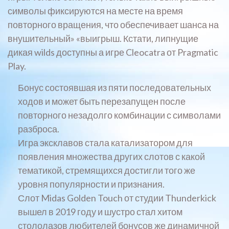
символы фиксируются на месте на время
повторного вращения, что обеспечивает шанса на
внушительный» «выигрыш. Кстати, липнущие
дикая wilds доступны а игре Cleocatra от Pragmatic
Play.
Бонус состоявшая из пяти последовательных
ходов и может быть перезапущен после
повторного незадолго комбинации с символами
разброса.
Игра эксклавов стала катализатором для
появления множества других слотов с какой
тематикой, стремящихся достигли того же
уровня популярности и признания.
Слот Midas Golden Touch от студии Thunderkick
вышел в 2019 году и шустро стал хитом
стололазов любителей бонусов же динамичной