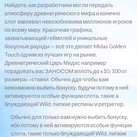
Найдете, как разработчики могли передать
атмосферу древнегреческого мифа и конечно
слот завоевал невозобновима миллионов игроков
по всему миру. Красочная графика,
захватывающий геймплей и уникальные
бонусные раунды — всё это делает Midas Golden
Touch одним из лучших игр на рынке.
Древнегреческий Царь Мидас например
порадовать вас ЗАНОСОМ вплоть до x10, 100 от
размера» «ставки. Обычно ддя чтобы вам
невозможно выбить бонуску, будучи потому в ней
активируются особые функции слота, такие а
блуждающий Wild, липкие респины и ретриггер.
Обычно для только вам нужно выбить бонуску,
ибо потому в ней активируются особые функции
слота, такие только блуждающий Wild, липкие