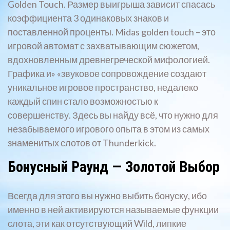
Golden Touch. Размер выигрыша зависит спасась
коэффициента 3 одинаковых знаков и
поставленной проценты. Midas golden touch – это
игровой автомат с захватывающим сюжетом,
вдохновленным древнегреческой мифологией.
Графика и» «звуковое сопровождение создают
уникальное игровое пространство, недалеко
каждый спин стало возможностью к
совершенству. Здесь вы найду всё, что нужно для
незабываемого игрового опыта в этом из самых
знаменитых слотов от Thunderkick.
Бонусный Раунд — Золотой Выбор
Всегда для этого вы нужно выбить бонуску, ибо
именно в ней активируются называемые функции
слота, эти как отсутствующий Wild, липкие