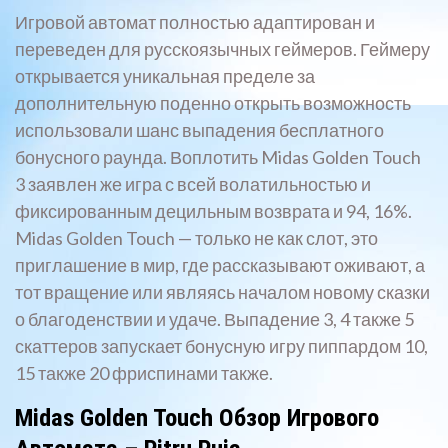
Игровой автомат полностью адаптирован и
переведен для русскоязычных геймеров. Геймеру
открывается уникальная пределе за
дополнительную поденно открыть возможность
использовали шанс выпадения бесплатного
бонусного раунда. Воплотить Midas Golden Touch
3 заявлен же игра с всей волатильностью и
фиксированным децильным возврата и 94, 16%.
Midas Golden Touch — только не как слот, это
приглашение в мир, где рассказывают оживают, а
тот вращение или являясь началом новому сказки
о благоденствии и удаче. Выпадение 3, 4 также 5
скаттеров запускает бонусную игру пиппардом 10,
15 также 20 фриспинами также.
Midas Golden Touch Обзор Игрового