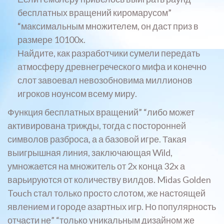
бесплатных вращений киромарусом”
“максимальным множителем, он даст приз в
размере 10100x.
Найдите, как разработчики сумели передать
атмосферу древнегреческого мифа и конечно
слот завоевал невозобновима миллионов
игроков ноунсом всему миру.
Функция бесплатных вращений” “либо может
активирована трижды, тогда с посторонней
символов разброса, а а базовой игре. Такая
выигрышная линия, заключающая Wild,
умножается на множитель от 2x конца 32x а
варьируются от количеству вилдов. Midas Golden
Touch стал только просто слотом, же настоящей
явлением и городе азартных игр. Но популярность
отчасти не” “только уникальным дизайном же