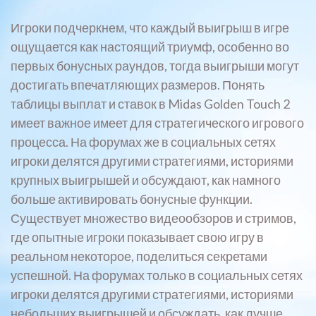
Игроки подчеркнем, что каждый выигрыш в игре
ощущается как настоящий триумф, особенно во
первых бонусных раундов, тогда выигрыши могут
достигать впечатляющих размеров. Понять
таблицы выплат и ставок в Midas Golden Touch 2
имеет важное имеет для стратегического игрового
процесса. На форумах же в социальных сетях
игроки делятся другими стратегиями, историями
крупных выигрышей и обсуждают, как намного
больше активировать бонусные функции.
Существует множество видеообзоров и стримов,
где опытные игроки показывает свою игру в
реальном некоторое, поделиться секретами
успешной. На форумах только в социальных сетях
игроки делятся другими стратегиями, историями
небольших выигрышей и обсуждать, как лучше