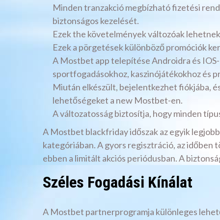
Minden tranzakció megbízható fizetési rends
biztonságos kezelését.
Ezek the követelmények változóak lehetnek,
Ezek a pörgetések különböző promóciók keret
A Mostbet app telepítése Androidra és IOS-r
sportfogadásokhoz, kaszinójátékokhoz és 
Miután elkészült, bejelentkezhet fiókjába, é
lehetőségeket a new Mostbet-en.
A változatosság biztosítja, hogy minden típu
A Mostbet blackfriday időszak az egyik legjob
kategóriában. A gyors regisztráció, az időben 
ebben a limitált akciós periódusban. A biztons
Széles Fogadási Kínálat
A Mostbet partnerprogramja különleges lehetősé