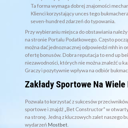
Ta forma wymaga dobrej znajomości mechani
Klienci korzystający unces tego bukmachera 
seven-hundred zdarzeń do typowania.
Przy wybieraniu miejsca do obstawiania należ
na stronie Portalu Podatkowego. Często począt
można dać jednoznacznej odpowiedzi mhh in ord
ofertę bonusów. Dobra reputacja to end up be
niezawodności, których nie można znaleźć u każ
Graczy i pozytywnie wpływa na odbiór bukmach
Zakłady Sportowe Na Wiele 
Pozwala to korzystać z sukcesów przeciwników,
sportowe i znajdź „Bet Constructor” w otwart
na stronę. Jedną z kluczowych zalet naszego
wydarzeń
Mostbet
.