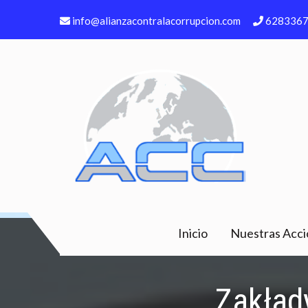
Skip
info@alianzacontralacorrupcion.com
628336
to
content
Asociación Alianza contr
Inicio
Nuestras Acc
Zakład