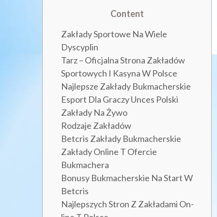
Content
Zakłady Sportowe Na Wiele
Dyscyplin
Tarz – Oficjalna Strona Zakładów
Sportowych I Kasyna W Polsce
Najlepsze Zakłady Bukmacherskie
Esport Dla Graczy Unces Polski
Zakłady Na Żywo
Rodzaje Zakładów
Betcris Zakłady Bukmacherskie
Zakłady Online T Ofercie
Bukmachera
Bonusy Bukmacherskie Na Start W
Betcris
Najlepszych Stron Z Zakładami On-
line T Polsce