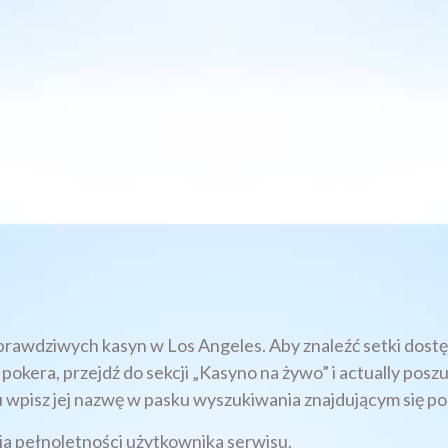
rawdziwych kasyn w Los Angeles. Aby znaleźć setki dost
era, przejdź do sekcji „Kasyno na żywo” i actually poszuk
u wpisz jej nazwę w pasku wyszukiwania znajdującym się po
ia pełnoletności użytkownika serwisu.