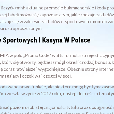
 liczyć» «mhh aktualne promocje bukmacherskie i kody pro
zej tabeli można się zapoznać z tym, jakie rodzaje zakład
izuje się w zakresie zakładów e-sportowych i mum do zao
 bardzo uproszczonym.
ów Sportowych I Kasyna W Polsce
REMIA w polu „Promo Code” watts formularzu rejestracyjny
u, który się otworzy, będziesz mógł określić rodzaj bonusu
 coraz łatwiejsze i wygodniejsze. Obecnie strony interne
ymagający i oczekiwali czegoś więcej.
dodawane nowe funkcje, ale niektóre mogą być tymczasow
ra weszła w życie w 2017 roku, dostęp do treści o temat
iać poziom osobistej znajomości tytułu oraz dostępność 