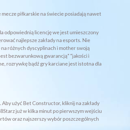
e mecze piłkarskie na świecie posiadają nawet
da odpowiednią licencję we jest umieszczony
rować najlepsze zakłady na esports. Nie
 na różnych dyscyplinach i mother swoją
jest bezwarunkową gwarancją” “jakości i
, rozrywkę bądź gry karciane jest istotna dla
Aby użyć Bet Constructor, kliknij na zakłady
Starz już w kilka minut po pierwszym wejściu
ortów oraz najszerszy wybór poszczególnych