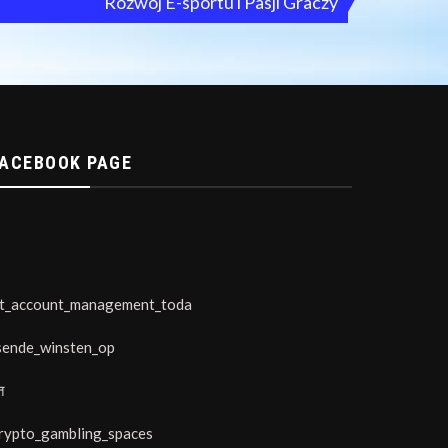
Rozwój E-sportu i Pasji Graczy
FACEBOOK PAGE
ent_account_management_toda
sende_winsten_op
त
crypto_gambling_spaces