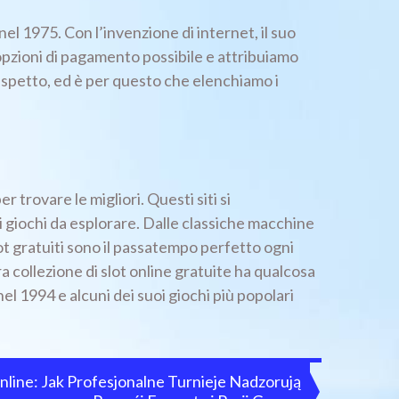
l 1975. Con l’invenzione di internet, il suo
opzioni di pagamento possibile e attribuiamo
aspetto, ed è per questo che elenchiamo i
 trovare le migliori. Questi siti si
i giochi da esplorare. Dalle classiche macchine
slot gratuiti sono il passatempo perfetto ogni
ra collezione di slot online gratuite ha qualcosa
el 1994 e alcuni dei suoi giochi più popolari
line: Jak Profesjonalne Turnieje Nadzorują