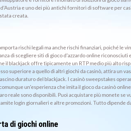
 d’Austria e uno dei più antichi fornitori di software per ca
stata creata.
mporta rischi legali ma anche rischi finanziari, poiché le v
anza di scegliere siti di gioco d’azzardo online riconosciuti
e il blackjack offre tipicamente un RTP medio più alto rispe
so superiore a quello di altri giochi da casinò, attira un vas
l fascino duraturo del blackjack. I casinò sweepstakes opera
comunque un’esperienza che imita il gioco da casinò online. P
ro reale sono disponibili. Puoi acquistare più monete se vuo
te login giornalieri e altre promozioni. Tutto dipende dall
ta di giochi online