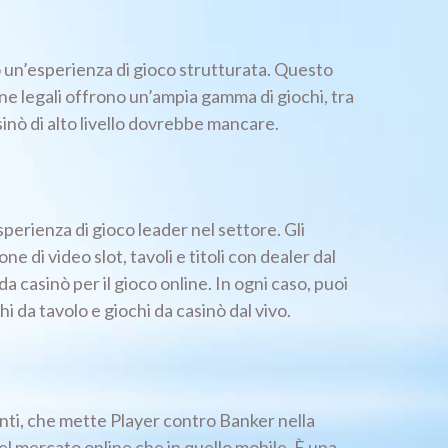
endo un’esperienza di gioco strutturata. Questo
ine legali offrono un’ampia gamma di giochi, tra
asinò di alto livello dovrebbe mancare.
sperienza di gioco leader nel settore. Gli
 di video slot, tavoli e titoli con dealer dal
a casinò per il gioco online. In ogni caso, puoi
i da tavolo e giochi da casinò dal vivo.
anti, che mette Player contro Banker nella
el mercato online che in quello mobile. È una