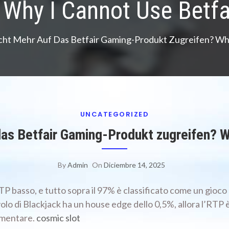
 Why I Cannot Use Betf
ht Mehr Auf Das Betfair Gaming-Produkt Zugreifen? Why
UNCATEGORIZED
das Betfair Gaming-Produkt zugreifen? W
By
Admin
On
Diciembre 14, 2025
P basso, e tutto sopra il 97% è classificato come un gioco
lo di Blackjack ha un house edge dello 0,5%, allora l’RTP è
imentare.
cosmic slot