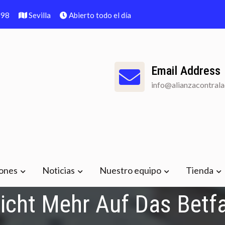
798
Sevilla
Abierto todo el día
Email Address
info@alianzacontral
a la corrupción
iones
Noticias
Nuestro equipo
Tienda
cht Mehr Auf Das Betf