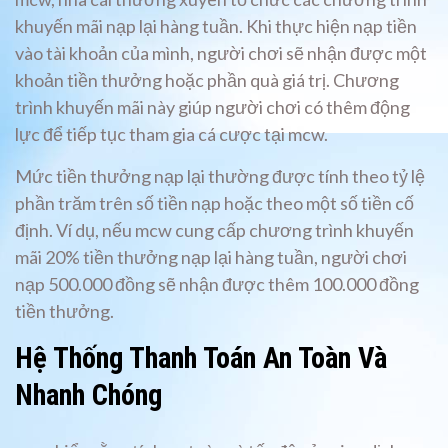
khuyến mãi nạp lại hàng tuần. Khi thực hiện nạp tiền
vào tài khoản của mình, người chơi sẽ nhận được một
khoản tiền thưởng hoặc phần quà giá trị. Chương
trình khuyến mãi này giúp người chơi có thêm động
lực để tiếp tục tham gia cá cược tại mcw.
Mức tiền thưởng nạp lại thường được tính theo tỷ lệ
phần trăm trên số tiền nạp hoặc theo một số tiền cố
định. Ví dụ, nếu mcw cung cấp chương trình khuyến
mãi 20% tiền thưởng nạp lại hàng tuần, người chơi
nạp 500.000 đồng sẽ nhận được thêm 100.000 đồng
tiền thưởng.
Hệ Thống Thanh Toán An Toàn Và
Nhanh Chóng