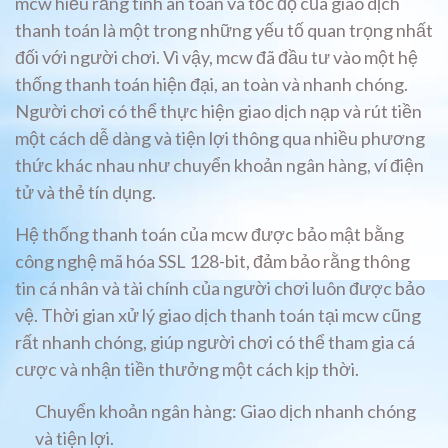
mcw hiểu rằng tính an toàn và tốc độ của giao dịch
thanh toán là một trong những yếu tố quan trọng nhất
đối với người chơi. Vì vậy, mcw đã đầu tư vào một hệ
thống thanh toán hiện đại, an toàn và nhanh chóng.
Người chơi có thể thực hiện giao dịch nạp và rút tiền
một cách dễ dàng và tiện lợi thông qua nhiều phương
thức khác nhau như chuyển khoản ngân hàng, ví điện
tử và thẻ tín dụng.
Hệ thống thanh toán của mcw được bảo mật bằng
công nghệ mã hóa SSL 128-bit, đảm bảo rằng thông
tin cá nhân và tài chính của người chơi luôn được bảo
vệ. Thời gian xử lý giao dịch thanh toán tại mcw cũng
rất nhanh chóng, giúp người chơi có thể tham gia cá
cược và nhận tiền thưởng một cách kịp thời.
Chuyển khoản ngân hàng: Giao dịch nhanh chóng
và tiện lợi.