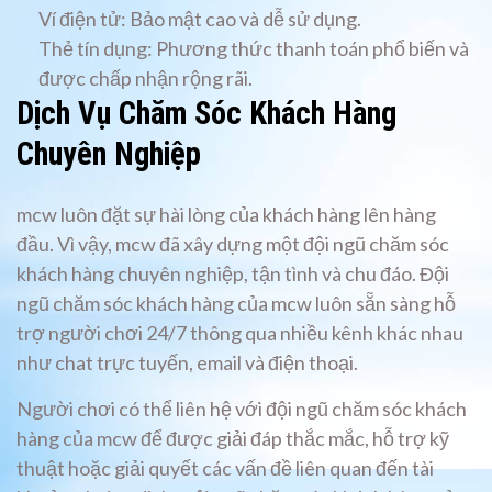
Ví điện tử: Bảo mật cao và dễ sử dụng.
Thẻ tín dụng: Phương thức thanh toán phổ biến và
được chấp nhận rộng rãi.
Dịch Vụ Chăm Sóc Khách Hàng
Chuyên Nghiệp
mcw luôn đặt sự hài lòng của khách hàng lên hàng
đầu. Vì vậy, mcw đã xây dựng một đội ngũ chăm sóc
khách hàng chuyên nghiệp, tận tình và chu đáo. Đội
ngũ chăm sóc khách hàng của mcw luôn sẵn sàng hỗ
trợ người chơi 24/7 thông qua nhiều kênh khác nhau
như chat trực tuyến, email và điện thoại.
Người chơi có thể liên hệ với đội ngũ chăm sóc khách
hàng của mcw để được giải đáp thắc mắc, hỗ trợ kỹ
thuật hoặc giải quyết các vấn đề liên quan đến tài