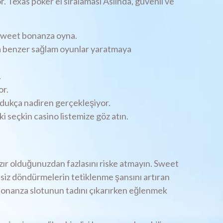
or. Texas poker el siralamasi Aslında, güvenli ve
r sweet bonanza oyna.
ra benzer sağlam oyunlar yaratmaya
.
or.
ldukça nadiren gerçekleşiyor.
 seçkin casino listemize göz atın.
ır olduğunuzdan fazlasını riske atmayın. Sweet
etsiz döndürmelerin tetiklenme şansını artıran
g Bonanza slotunun tadını çıkarırken eğlenmek