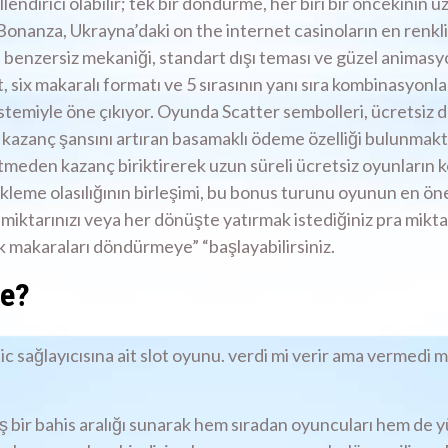
lendirici olabilir; tek bir döndürme, her biri bir öncekinin üz
onanza, Ukrayna’daki on the internet casinoların en renkli” 
benzersiz mekaniği, standart dışı teması ve güzel animasyo
t, six makaralı formatı ve 5 sırasının yanı sıra kombinasyonl
sistemiyle öne çıkıyor. Oyunda Scatter sembolleri, ücrets
kazanç şansını artıran basamaklı ödeme özelliği bulunmaktad
meden kazanç biriktirerek uzun süreli ücretsiz oyunların ke
eme olasılığının birleşimi, bu bonus turunu oyunun en önem
s miktarınızı veya her dönüşte yatırmak istediğiniz pra mikt
 makaraları döndürmeye” “başlayabilirsiniz.
ne?
c sağlayıcısına ait slot oyunu. verdi mi verir ama vermedi 
iş bir bahis aralığı sunarak hem sıradan oyuncuları hem de 