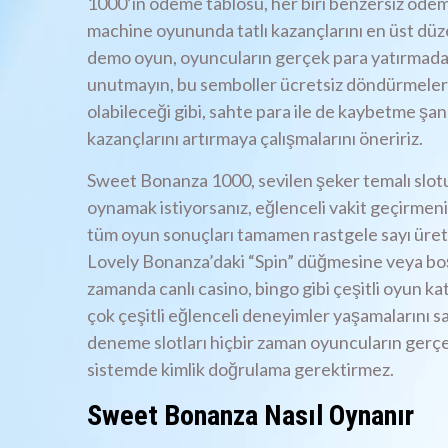
1000’in ödeme tablosu, her biri benzersiz ödeme
machine oyununda tatlı kazançlarını en üst düze
demo oyun, oyuncuların gerçek para yatırmadan 
unutmayın, bu semboller ücretsiz döndürmeleri 
olabileceği gibi, sahte para ile de kaybetme şa
kazançlarını artırmaya çalışmalarını öneririz.
Sweet Bonanza 1000, sevilen şeker temalı slotu 
oynamak istiyorsanız, eğlenceli vakit geçirmeni
tüm oyun sonuçları tamamen rastgele sayı üreti
Lovely Bonanza’daki “Spin” düğmesine veya boşlu
zamanda canlı casino, bingo gibi çeşitli oyun k
çok çeşitli eğlenceli deneyimler yaşamalarını sağ
deneme slotları hiçbir zaman oyuncuların gerç
sistemde kimlik doğrulama gerektirmez.
Sweet Bonanza Nasıl Oynanır