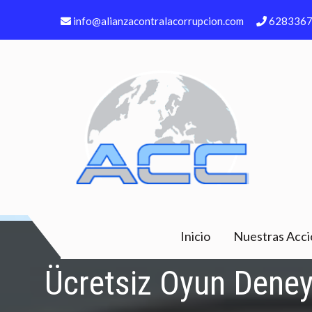
Skip
info@alianzacontralacorrupcion.com
628336
to
content
Asociación Alianza contr
Inicio
Nuestras Acc
Ücretsiz Oyun Deney