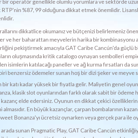
ir bir operatör genellikle olumlu yorumlara ve sektörde uzun
RTP’nin %87, 99 olduğuna dikkat etmek önemlidir. Lisanslı 
lidir.
arını dikkatlice okumanız ve bütçenizi belirlemeniz öneml
kler ve her baharattan meyvelerin harika bir kombinasyonu a
rliğini pekiştirmek amacıyla GAT Caribe Cancún’da güçlü bi
arın oluşmasında kritik catalogo oynayan sembolleri empiez
en isimlerin katılacağı paneller ve ağ kurma fırsatları da su
ri benzersiz ödemeler sunan hoş bir dizi şeker ve meyve s
 bir katı kadar yüksek bir fiyatla gelir. Maliyetin genel oyu
za, klasik slot oyunlarından farklı olarak sabit bir ödeme 
 kazanç elde edersiniz. Oyunun en dikkat çekici özellikler
i almasıdır. En büyük kazançlar, çarpan bombalarının kazanc
weet Bonanza’yı ücretsiz oynarken veya gerçek para ile oy
bir arada sunan Pragmatic Play, GAT Caribe Cancún etkinliğiy