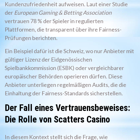
Kundenzufriedenheit aufweisen. Laut einer Studie
der
European Gaming & Betting Association
vertrauen 78 % der Spieler in regulierten
Plattformen, die transparent über ihre Fairness-
Prüfungen berichten.
Ein Beispiel dafür ist die Schweiz, wo nur Anbieter mit
gültiger Lizenz der Eidgenössischen
Spielbankkommission (ESBK) oder vergleichbarer
europäischer Behörden operieren dürfen. Diese
Anbieter unterliegen regelmäßigen Audits, die die
Einhaltung der Fairness-Standards sicherstellen.
Der Fall eines Vertrauensbeweises:
Die Rolle von Scatters Casino
In diesem Kontext stellt sich die Frage, wie