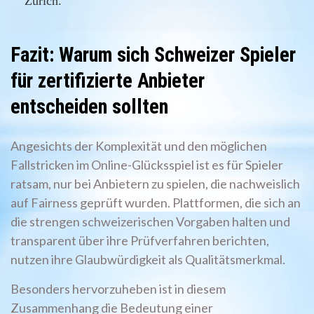
Zürich.
Fazit: Warum sich Schweizer Spieler
für zertifizierte Anbieter
entscheiden sollten
Angesichts der Komplexität und den möglichen
Fallstricken im Online-Glücksspiel ist es für Spieler
ratsam, nur bei Anbietern zu spielen, die nachweislich
auf Fairness geprüft wurden. Plattformen, die sich an
die strengen schweizerischen Vorgaben halten und
transparent über ihre Prüfverfahren berichten,
nutzen ihre Glaubwürdigkeit als Qualitätsmerkmal.
Besonders hervorzuheben ist in diesem
Zusammenhang die Bedeutung einer