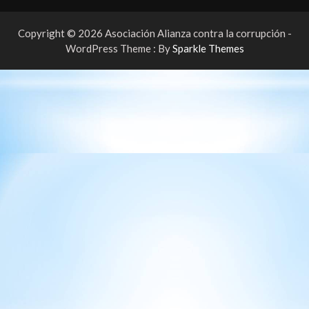
Copyright © 2026 Asociación Alianza contra la corrupción -
WordPress Theme : By
Sparkle Themes