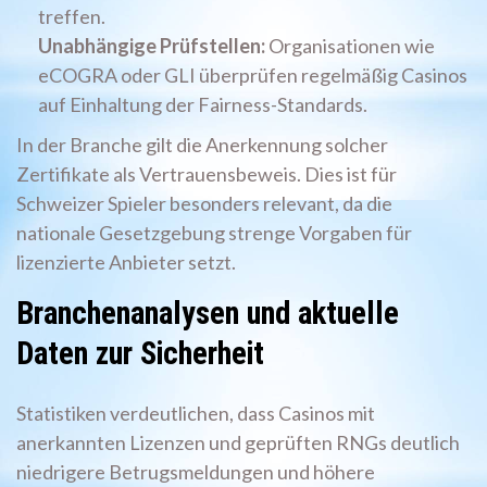
treffen.
Unabhängige Prüfstellen:
Organisationen wie
eCOGRA oder GLI überprüfen regelmäßig Casinos
auf Einhaltung der Fairness-Standards.
In der Branche gilt die Anerkennung solcher
Zertifikate als Vertrauensbeweis. Dies ist für
Schweizer Spieler besonders relevant, da die
nationale Gesetzgebung strenge Vorgaben für
lizenzierte Anbieter setzt.
Branchenanalysen und aktuelle
Daten zur Sicherheit
Statistiken verdeutlichen, dass Casinos mit
anerkannten Lizenzen und geprüften RNGs deutlich
niedrigere Betrugsmeldungen und höhere