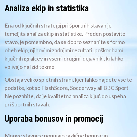
Analiza ekip in statistika
Ena od ključnih strategij pri športnih stavah je
temeljita analiza ekip in statistike. Preden postavite
stavo, je pomembno, da se dobro seznanite s formo
obeh ekip, njihovimi zadnjimi rezultati, poškodbami
ključnih igralcev in vsemi drugimi dejavniki, ki lahko
vplivajo na izid tekme.
Obstaja veliko spletnih strani, kjer lahko najdete vse te
podatke, kot so FlashScore, Soccerway ali BBC Sport.
Ne pozabite, da je kvalitetna analiza ključ do uspeha
pri športnih stavah.
Uporaba bonusov in promocij
Mnoge stavnice ponujajo različne bonuse in