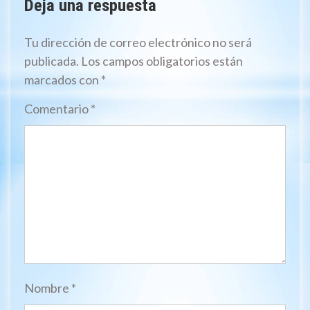
Deja una respuesta
Tu dirección de correo electrónico no será
publicada.
Los campos obligatorios están
marcados con
*
Comentario
*
Nombre
*