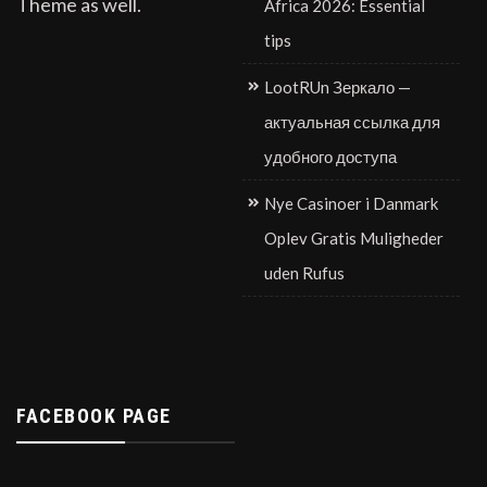
Theme as well.
Africa 2026: Essential
tips
LootRUn Зеркало —
актуальная ссылка для
удобного доступа
Nye Casinoer i Danmark
Oplev Gratis Muligheder
uden Rufus
FACEBOOK PAGE