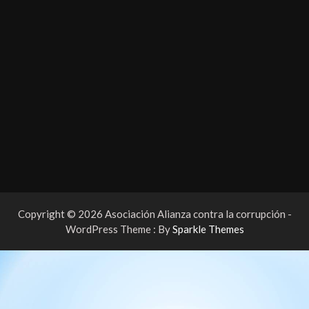
Copyright © 2026 Asociación Alianza contra la corrupción -
WordPress Theme : By
Sparkle Themes