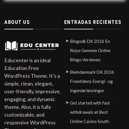
ABOUT US
ENTRADAS RECIENTES
Bingodk DK 2026 En
Rejse Gennem Online
Bingo Verdenen
Educenter is an ideal
Education Free
Bwindanmark DK 2026
WordPress Theme. It’s a
Fremtidens Energi- og
simple, clean, elegant,
Ingeniørløsninger
user-friendly, impressive,
engaging, and dynamic
Get started with fast
theme. Also, it is fully
withdrawals at Best
customizable, and
Online Casino South
responsive WordPress