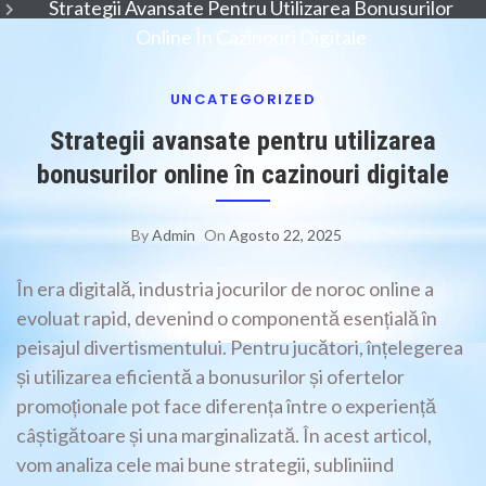
Strategii Avansate Pentru Utilizarea Bonusurilor
Online În Cazinouri Digitale
UNCATEGORIZED
Strategii avansate pentru utilizarea
bonusurilor online în cazinouri digitale
By
Admin
On
Agosto 22, 2025
În era digitală, industria jocurilor de noroc online a
evoluat rapid, devenind o componentă esențială în
peisajul divertismentului. Pentru jucători, înțelegerea
și utilizarea eficientă a bonusurilor și ofertelor
promoționale pot face diferența între o experiență
câștigătoare și una marginalizată. În acest articol,
vom analiza cele mai bune strategii, subliniind