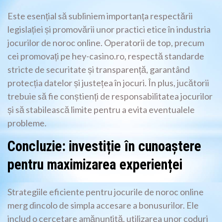
Este esențial să subliniem importanța respectării
legislației și promovării unor practici etice în industria
jocurilor de noroc online. Operatorii de top, precum
cei promovați pe hey-casino.ro, respectă standarde
stricte de securitate și transparență, garantând
protecția datelor și justețea în jocuri. În plus, jucătorii
trebuie să fie conștienți de responsabilitatea jocurilor
și să stabilească limite pentru a evita eventualele
probleme.
Concluzie: investiție în cunoaștere
pentru maximizarea experienței
Strategiile eficiente pentru jocurile de noroc online
merg dincolo de simpla accesare a bonusurilor. Ele
includ o cercetare amănunțită, utilizarea unor coduri