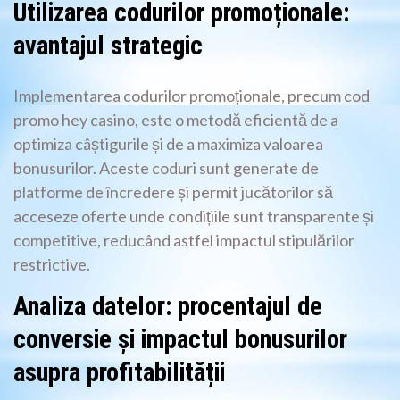
Utilizarea codurilor promoționale:
avantajul strategic
Implementarea codurilor promoționale, precum cod
promo hey casino, este o metodă eficientă de a
optimiza câștigurile și de a maximiza valoarea
bonusurilor. Aceste coduri sunt generate de
platforme de încredere și permit jucătorilor să
acceseze oferte unde condițiile sunt transparente și
competitive, reducând astfel impactul stipulărilor
restrictive.
Analiza datelor: procentajul de
conversie și impactul bonusurilor
asupra profitabilității