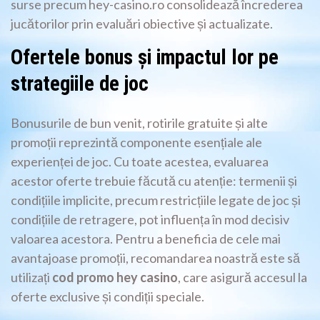
surse precum hey-casino.ro consolidează încrederea
jucătorilor prin evaluări obiective și actualizate.
Ofertele bonus și impactul lor pe
strategiile de joc
Bonusurile de bun venit, rotirile gratuite și alte
promoții reprezintă componente esențiale ale
experienței de joc. Cu toate acestea, evaluarea
acestor oferte trebuie făcută cu atenție: termenii și
condițiile implicite, precum restricțiile legate de joc și
condițiile de retragere, pot influența în mod decisiv
valoarea acestora. Pentru a beneficia de cele mai
avantajoase promoții, recomandarea noastră este să
utilizați
cod promo hey casino
, care asigură accesul la
oferte exclusive și condiții speciale.