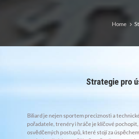
Home
S
Strategie pro 
Biliard je nejen sportem preciznosti a technick
pořadatele, trenéry i hráče je klíčové pochopit,
osvědčených postupů, které stojí za úspěchem 