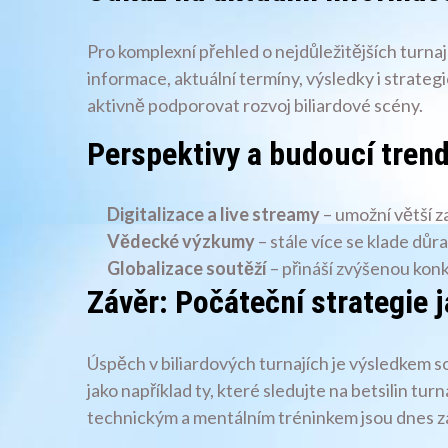
Pro komplexní přehled o nejdůležitějších turnaj
informace, aktuální termíny, výsledky i strateg
aktivně podporovat rozvoj biliardové scény.
Perspektivy a budoucí trend
Digitalizace a live streamy
– umožní větší z
Vědecké výzkumy
– stále více se klade důr
Globalizace soutěží
– přináší zvýšenou kon
Závěr: Počáteční strategie
Úspěch v biliardových turnajích je výsledkem s
jako například ty, které sledujte na betsilin tu
technickým a mentálním tréninkem jsou dnes z