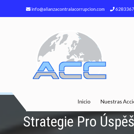
Skip
info@alianzacontralacorrupcion.com
628336
to
content
Asociación Alianza contr
Inicio
Nuestras Acc
Strategie Pro Úspěš