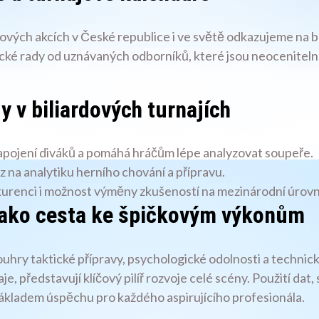
ových akcích v České republice i ve světě odkazujeme na bet
ické rady od uznávaných odborníků, které jsou neocenitelné 
y v biliardových turnajích
apojení diváků a pomáhá hráčům lépe analyzovat soupeře.
az na analytiku herního chování a přípravu.
kurenci i možnost výměny zkušeností na mezinárodní úrovn
 jako cesta ke špičkovým výkonům
ouhry taktické přípravy, psychologické odolnosti a technic
rnaje, představují klíčový pilíř rozvoje celé scény. Použití 
ákladem úspěchu pro každého aspirujícího profesionála.