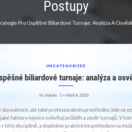
Postupy
trategie Pro Úspěšné Biliardové Turnaje: Analýza A Osvě
UNCATEGORIZED
úspěšné biliardové turnaje: analýza a os
By
Admin
On
Abril 6, 2025
é dovednosti, ale také profesionálním prostředím, kde se od
 jaké faktory nejvíce ovlivňují průběh a závěr turnajů. V t
v této disciplíně, a doplníme praktickým pohledem na mož