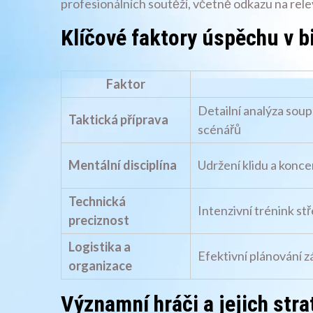
profesionálních soutěží, včetně odkazu na rele
Klíčové faktory úspěchu v b
Faktor
Detailní analýza sou
Taktická příprava
scénářů
Mentální disciplína
Udržení klidu a konc
Technická
Intenzivní trénink st
preciznost
Logistika a
Efektivní plánování 
organizace
Významní hráči a jejich stra