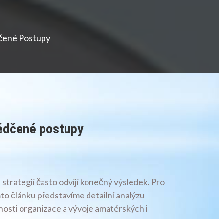
dčené Postupy
vědčené postupy
 strategií často odvíjí konečný výsledek. Pro
omto článku představíme detailní analýzu
nosti organizace a vývoje amatérských i