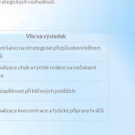
trategických rozhodnutí.
Vliv na výsledek
ní šancí na strategické přizpůsobení během
ů
alizace chyb a rychlé reakce na nečekané
ce
 úspěšnost při klíčových potěžích
alizace koncentrace a fyzické přípravy hráčů