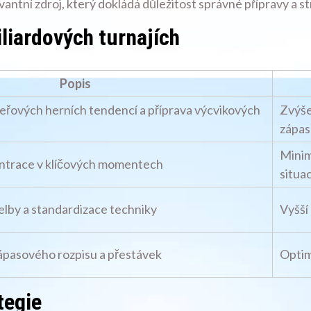
vantní zdroj, který dokládá důležitost správné přípravy a s
iliardových turnajích
Popis
peřových herních tendencí a příprava výcvikových
Zvýše
zápas
Minim
entrace v klíčových momentech
situa
řelby a standardizace techniky
Vyšší
zápasového rozpisu a přestávek
Optim
tegie