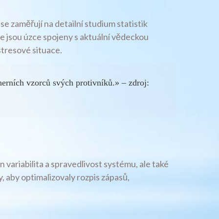
se zaměřují na detailní studium statistik
ie jsou úzce spojeny s aktuální vědeckou
stresové situace.
 herních vzorců svých protivníků.» – zdroj:
variabilita a spravedlivost systému, ale také
, aby optimalizovaly rozpis zápasů,