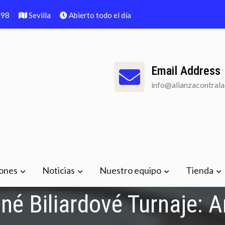
798
Sevilla
Abierto todo el día
Email Address
info@alianzacontral
a la corrupción
iones
Noticias
Nuestro equipo
Tienda
né Biliardové Turnaje: