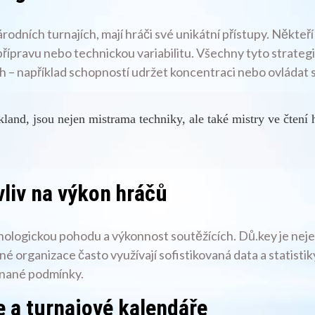
odních turnajích, mají hráči své unikátní přístupy. Někteří 
přípravu nebo technickou variabilitu. Všechny tyto strateg
h – například schopností udržet koncentraci nebo ovládat 
kland, jsou nejen mistrama techniky, ale také mistry ve čtení
vliv na výkon hráčů
ologickou pohodu a výkonnost soutěžících. Dů.key je nejen 
 organizace často využívají sofistikovaná data a statistiky
ovnané podmínky.
e a turnajové kalendáře