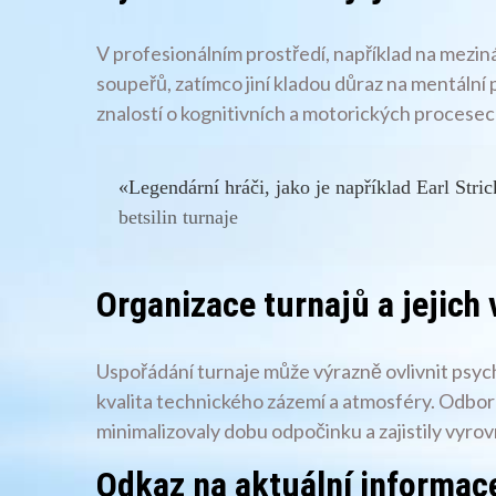
V profesionálním prostředí, například na mezinár
soupeřů, zatímco jiní kladou důraz na mentální 
znalostí o kognitivních a motorických procesec
«Legendární hráči, jako je například Earl Stric
betsilin turnaje
Organizace turnajů a jejich 
Uspořádání turnaje může výrazně ovlivnit psych
kvalita technického zázemí a atmosféry. Odborné
minimalizovaly dobu odpočinku a zajistily vyr
Odkaz na aktuální informac