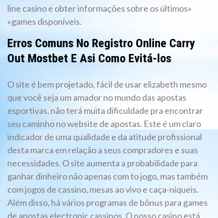
line casino e obter informações sobre os últimos»
«games disponíveis.
Erros Comuns No Registro Online Carry
Out Mostbet E Asi Como Evitá-los
O site é bem projetado, fácil de usar elizabeth mesmo
que você seja um amador no mundo das apostas
esportivas, não terá muita dificuldade pra encontrar
seu caminho no website de apostas. Este é um claro
indicador de uma qualidade e da atitude profissional
desta marca em relação a seus compradores e suas
necessidades. O site aumenta a probabilidade para
ganhar dinheiro não apenas com to jogo, mas também
com jogos de cassino, mesas ao vivo e caça-níqueis.
Além disso, há vários programas de bônus para games
de apostas electronic cassinos. O nosso casino está