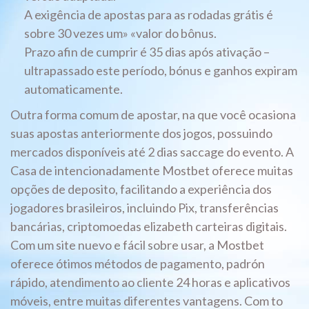
A exigência de apostas para as rodadas grátis é
sobre 30 vezes um» «valor do bônus.
Prazo afin de cumprir é 35 dias após ativação –
ultrapassado este período, bónus e ganhos expiram
automaticamente.
Outra forma comum de apostar, na que você ocasiona
suas apostas anteriormente dos jogos, possuindo
mercados disponíveis até 2 dias saccage do evento. A
Casa de intencionadamente Mostbet oferece muitas
opções de deposito, facilitando a experiência dos
jogadores brasileiros, incluindo Pix, transferências
bancárias, criptomoedas elizabeth carteiras digitais.
Com um site nuevo e fácil sobre usar, a Mostbet
oferece ótimos métodos de pagamento, padrón
rápido, atendimento ao cliente 24 horas e aplicativos
móveis, entre muitas diferentes vantagens. Com to