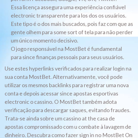
Essa licença assegura uma experiência confiável
electronic transparente para los dos os usuários.
Este tipo é o dos mais buscados, pois faz com que as
gente olhem para some sort of tela para não perder
um único momento decisivo.
O jogo responsável na MostBet é fundamental
para since finanças pessoais para seus usuários.
Use estes hyperlinks verificados para realizar login na
sua conta MostBet. Alternativamente, você pode
utilizar os mesmos backlinks para registrar uma nova
conta e depois acessar since apostas esportivas
electronic o cassino. O MostBet também adota
verificação para descargar saques, evitando fraudes.
Trata-se ainda sobre um cassino at the casa de
apostas compromissado com u combate à lavagem de
dinheiro. Descubra como fazer sign in no MostBet On