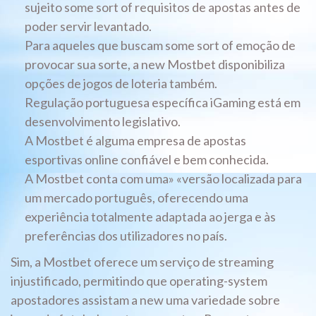
sujeito some sort of requisitos de apostas antes de
poder servir levantado.
Para aqueles que buscam some sort of emoção de
provocar sua sorte, a new Mostbet disponibiliza
opções de jogos de loteria também.
Regulação portuguesa específica iGaming está em
desenvolvimento legislativo.
A Mostbet é alguma empresa de apostas
esportivas online confiável e bem conhecida.
A Mostbet conta com uma» «versão localizada para
um mercado português, oferecendo uma
experiência totalmente adaptada ao jerga e às
preferências dos utilizadores no país.
Sim, a Mostbet oferece um serviço de streaming
injustificado, permitindo que operating-system
apostadores assistam a new uma variedade sobre