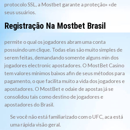
protocolo SSL, a Mostbet garante a proteção» «de
seus usuários.
Registração Na Mostbet Brasil
permite o qual os jogadores abram uma conta
possuindo um clique. Todas elas são muito simples de
serem feitas, demandando somente alguns min dos
jogadores electronic apostadores. O MostBet Casino
tem valores mínimos baixos afin de seus métodos para
pagamento, o que facilita muito a vida dos jogadores e
apostadores. O MostBet e odaie de apostas já se
consolidou tais como destino de jogadores e
apostadores do Brasil.
Se você não está familiarizado com o UFC, aca está
uma rápida visão geral.