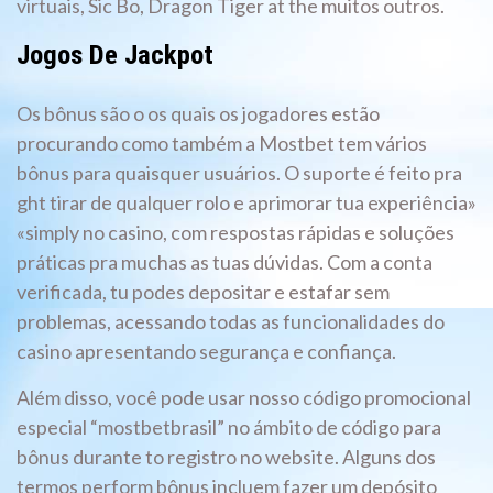
virtuais, Sic Bo, Dragon Tiger at the muitos outros.
Jogos De Jackpot
Os bônus são o os quais os jogadores estão
procurando como também a Mostbet tem vários
bônus para quaisquer usuários. O suporte é feito pra
ght tirar de qualquer rolo e aprimorar tua experiência»
«simply no casino, com respostas rápidas e soluções
práticas pra muchas as tuas dúvidas. Com a conta
verificada, tu podes depositar e estafar sem
problemas, acessando todas as funcionalidades do
casino apresentando segurança e confiança.
Além disso, você pode usar nosso código promocional
especial “mostbetbrasil” no ámbito de código para
bônus durante to registro no website. Alguns dos
termos perform bônus incluem fazer um depósito