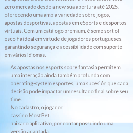
zero mercado desde a new sua abertura até 2025,
oferecendo uma ampla variedade sobre jogos,
apostas desportivas, apostas em eSports e desportos
virtuais. Com um catálogo premium, é some sort of
escolha ideal em virtude de jogadores portugueses,
garantindo segurança e acessibilidade com suporte
em vários idiomas.
As apostas nos esports sobre fantasia permitem
uma interação ainda também profunda com
operating-system esportes, uma sucesión que cada
decisão pode impactar um resultado final sobre seu
time.
No cadastro, o jogador
cassino MostBet.
baixar o aplicativo, por contar possuindo uma
versão adaptada.