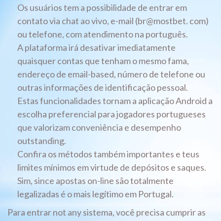
Os usuários tem a possibilidade de entrar em
contato via chat ao vivo, e-mail (br@mostbet. com)
ou telefone, com atendimento na português.
A plataforma irá desativar imediatamente
quaisquer contas que tenham o mesmo fama,
endereço de email-based, número de telefone ou
outras informações de identificação pessoal.
Estas funcionalidades tornam a aplicação Android a
escolha preferencial para jogadores portugueses
que valorizam conveniência e desempenho
outstanding.
Confira os métodos também importantes e teus
limites mínimos em virtude de depósitos e saques.
Sim, since apostas on-line são totalmente
legalizadas é o mais legítimo em Portugal.
Para entrar not any sistema, você precisa cumprir as