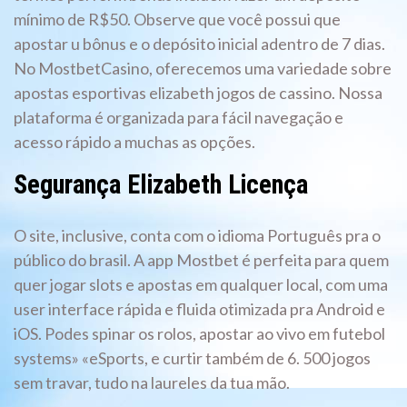
mínimo de R$50. Observe que você possui que
apostar u bônus e o depósito inicial adentro de 7 dias.
No MostbetCasino, oferecemos uma variedade sobre
apostas esportivas elizabeth jogos de cassino. Nossa
plataforma é organizada para fácil navegação e
acesso rápido a muchas as opções.
Segurança Elizabeth Licença
O site, inclusive, conta com o idioma Português pra o
público do brasil. A app Mostbet é perfeita para quem
quer jogar slots e apostas em qualquer local, com uma
user interface rápida e fluida otimizada pra Android e
iOS. Podes spinar os rolos, apostar ao vivo em futebol
systems» «eSports, e curtir também de 6. 500 jogos
sem travar, tudo na laureles da tua mão.