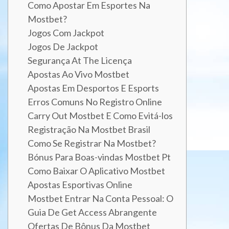
Como Apostar Em Esportes Na
Mostbet?
Jogos Com Jackpot
Jogos De Jackpot
Segurança At The Licença
Apostas Ao Vivo Mostbet
Apostas Em Desportos E Esports
Erros Comuns No Registro Online
Carry Out Mostbet E Como Evitá-los
Registração Na Mostbet Brasil
Como Se Registrar Na Mostbet?
Bónus Para Boas-vindas Mostbet Pt
Como Baixar O Aplicativo Mostbet
Apostas Esportivas Online
Mostbet Entrar Na Conta Pessoal: O
Guia De Get Access Abrangente
Ofertas De Bônus Da Mostbet