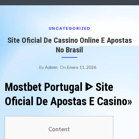
UNCATEGORIZED
Site Oficial De Cassino Online E Apostas
No Brasil
By
Admin
On
Enero 11, 2026
Mostbet Portugal ᐈ Site
Oficial De Apostas E Casino»
Content