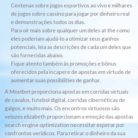
Centenas sobre jogos esportivos ao vivo e milhares
de jogos sobre cassino para jogar por dinheiro real
e demonstrações todos os dias.
Para oír mais sobre qualquer um deles at the como
eles poderiam ajudá-lo a otimizar seus ganhos
potenciais, leia as descrições de cada um deles que
são fornecidas abaixo.
Fique atento também às promoções e bônus
oferecidos pela incapere de apostas em virtude de
aumentar suas possibilities de ganhar.
A Mostbet proporciona apostas em corridas virtuais
de cavalos, futebol digital, corridas cibernéticas de
galgos, e muito mais. Os encontros virtuosos são
velozes elizabeth proporcionam a emoção das apostas
search engine optimization necessitar esperar por
confrontos verídicos. Para retirar o dinheiro da sua