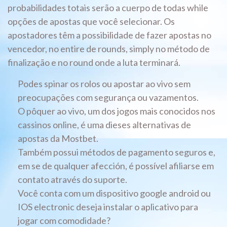
probabilidades totais serão a cuerpo de todas while
opções de apostas que você selecionar. Os
apostadores têm a possibilidade de fazer apostas no
vencedor, no entire de rounds, simply no método de
finalização e no round onde a luta terminará.
Podes spinar os rolos ou apostar ao vivo sem
preocupações com segurança ou vazamentos.
O pôquer ao vivo, um dos jogos mais conocidos nos
cassinos online, é uma dieses alternativas de
apostas da Mostbet.
Também possui métodos de pagamento seguros e,
em se de qualquer afección, é possível afiliarse em
contato através do suporte.
Você conta com um dispositivo google android ou
IOS electronic deseja instalar o aplicativo para
jogar com comodidade?