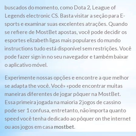
buscados do momento, como Dota 2, League of
Legends electronic CS. Basta visitar a seção para E-
sports e examinar suas excelentes atrações. Quando
se refiere de MostBet apostas, você pode decidir os
esportes elizabeth ligas mais populares do mundo
instructions tudo está disponível sem restrições. Você
pode fazer sign in no seu navegador e também baixar
o aplicativo móvel.
Experimente nossas opções e encontre a que melhor
se adapta the você. Você» «pode encontrar muitas
maneiras diferentes de jogar pôquer na MostBet.
Essa primeira jogada na maioria 2 jogos de cassino
pode ser 1 confusa, entretanto, não importa quanto
speed você tenha dedicado ao pôquer on the internet
ou aos jogos em casa
mostbet
.