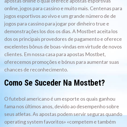
apostas online o qual oferece apostas esportivas
online, jogos para cassino e muito mais. Centenas para
jogos esportivos ao vivo e um grande número de de
jogos para cassino para jogar por dinheiro true e
demonstrações los dos os dias. A Mostbet aceita los
dos os principais provedores de pagamento e oferece
excelentes bônus de boas-vindas em virtude de novos
clientes. Em nossa casa para apostas Mostbet,
oferecemos promoções e bónus para aumentar suas
chances de reconhecimento.
Como Se Suceder Na Mostbet?
O futebol americano é um esporte os quais ganhou
fama nos últimos anos, devido ao desempenho sobre
seus atletas. As apostas podem servir seguras quando
operating system favoritos» «competem e também