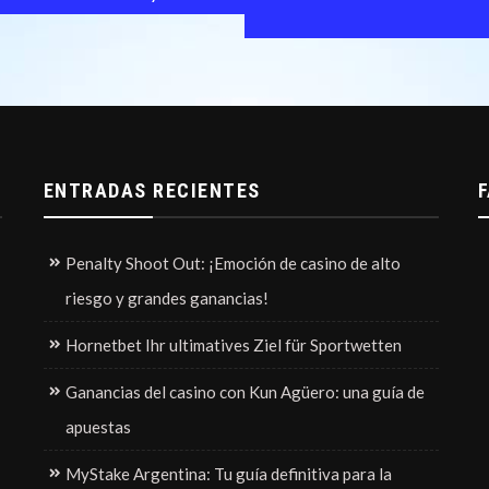
ENTRADAS RECIENTES
Penalty Shoot Out: ¡Emoción de casino de alto
riesgo y grandes ganancias!
Hornetbet Ihr ultimatives Ziel für Sportwetten
Ganancias del casino con Kun Agüero: una guía de
apuestas
MyStake Argentina: Tu guía definitiva para la