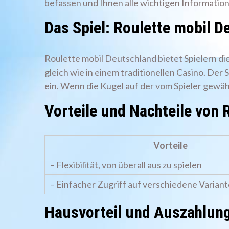
befassen und Ihnen alle wichtigen Information
Das Spiel: Roulette mobil D
Roulette mobil Deutschland bietet Spielern die 
gleich wie in einem traditionellen Casino. Der
ein. Wenn die Kugel auf der vom Spieler gewäh
Vorteile und Nachteile von 
Vorteile
– Flexibilität, von überall aus zu spielen
– Einfacher Zugriff auf verschiedene Variant
Hausvorteil und Auszahlun