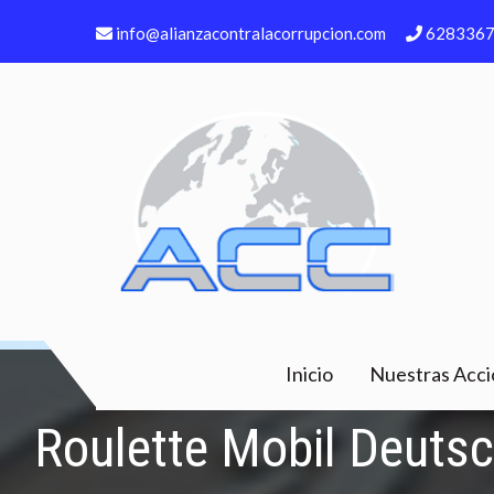
Skip
info@alianzacontralacorrupcion.com
628336
to
content
Asociación Alianza contr
Inicio
Nuestras Acc
Roulette Mobil Deutsc