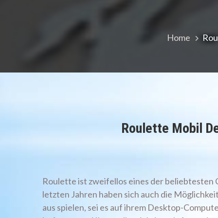
Home
Roul
Roulette Mobil De
Roulette ist zweifellos eines der beliebteste
letzten Jahren haben sich auch die Möglichkei
aus spielen, sei es auf ihrem Desktop-Compute