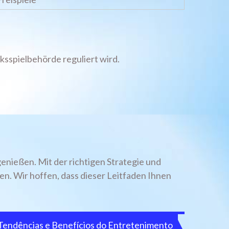
ksspielbehörde reguliert wird.
genießen. Mit der richtigen Strategie und
n. Wir hoffen, dass dieser Leitfaden Ihnen
: Tendências e Benefícios do Entretenimento