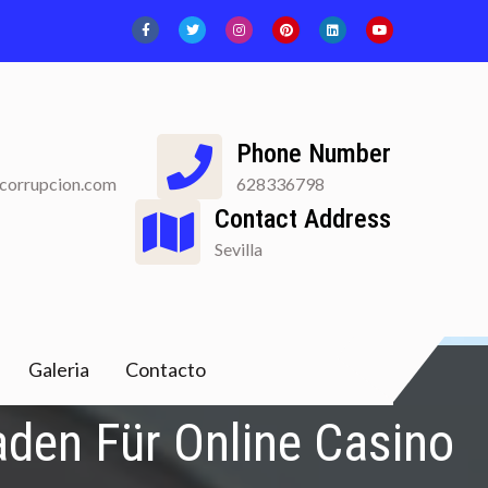
Phone Number
acorrupcion.com
628336798
Contact Address
Sevilla
Galeria
Contacto
aden Für Online Casino