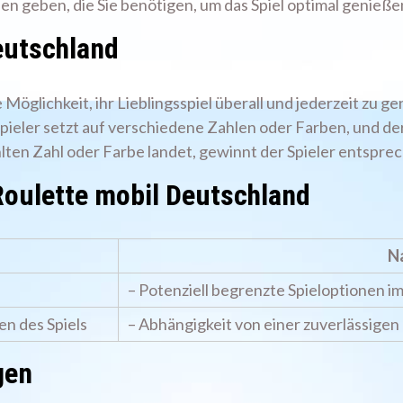
en geben, die Sie benötigen, um das Spiel optimal genieße
eutschland
Möglichkeit, ihr Lieblingsspiel überall und jederzeit zu g
 Spieler setzt auf verschiedene Zahlen oder Farben, und de
lten Zahl oder Farbe landet, gewinnt der Spieler entspre
Roulette mobil Deutschland
N
– Potenziell begrenzte Spieloptionen im
en des Spiels
– Abhängigkeit von einer zuverlässige
gen