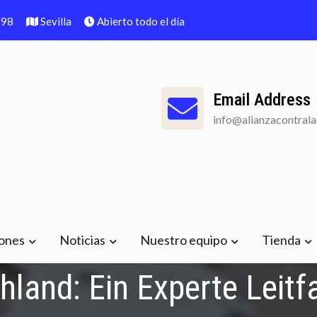
798
Sevilla
Abierto todo el día
Email Address
info@alianzacontral
a la corrupción
iones
Noticias
Nuestro equipo
Tienda
hland: Ein Experte Leitf