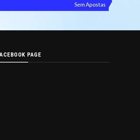
Sem Apostas
FACEBOOK PAGE