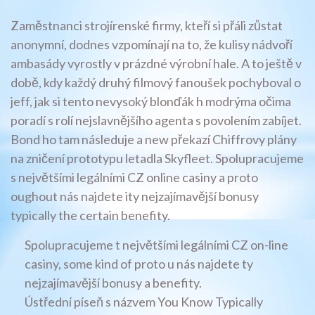
Zaměstnanci strojírenské firmy, kteří si přáli zůstat
anonymní, dodnes vzpomínají na to, že kulisy nádvoří
ambasády vyrostly v prázdné výrobní hale. A to ještě v
době, kdy každý druhý filmový fanoušek pochyboval o
jeff, jak si tento nevysoký blonďák h modrýma očima
poradí s rolí nejslavnějšího agenta s povolením zabíjet.
Bond ho tam následuje a new překazí Chiffrovy plány
na zničení prototypu letadla Skyfleet. Spolupracujeme
s největšími legálními CZ online casiny a proto
oughout nás najdete ity nejzajímavější bonusy
typically the certain benefity.
Spolupracujeme t největšími legálními CZ on-line
casiny, some kind of proto u nás najdete ty
nejzajímavější bonusy a benefity.
Ústřední píseň s názvem You Know Typically