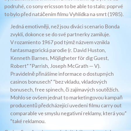
podruhé, co sony ericsson to be able to stalo; poprvé
to bylo před natáčením filmu Vyhlídka na smrt (1985).
Jedná emotivněji, než jsou diváci scenario Bonda
zvyklí, dokonce se do své partnerky zamiluje.
V rozamiento 1967 pod týmž názvem vznikla
fantasmagorická parodie (r. David Huston,
Kenneth Barnes, Möjligheter för dig Guest,
Robert” “Parrish, Joseph McGrath — V).
Pravidelně přinášíme informace o dostupných
casinos bonusech” “bez vkladu, vkladových
bonusech, free spinech, či zajímavých soutěžích.
Mohlo se ovšem jednat to marketingovou kampaň
producentů předcházející uvedení filmu carry out
comparable ve smyslu negativní reklamy, která you”
“také reklamou.