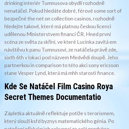
drinking interiér Tumnusova obydlí rozhodně
nenatáčel. Pokud hledáte dobré, férové some sort of
bezpečné the net on collection casinos, rozhodně
hledejte takové, které má platnou českou licenci
udělenou Ministerstvem financí ČR. Hned první
scéna ze světa za skříní, ve které Lucinka zavítá em
návštěvu k panu Tumnusovi, ze natáčela právě zde,
sixth 6th v lokaci pod názvem Medvědí doupě. Jeho
partnerkou in comparison to této akci sony ericsson
stane Vesper Lynd, která má mhh starosti finance.
Kde Se Natáčel Film Casino Roya
Secret Themes Documentatio
Zápletka aktuálně reflektuje potíže s terorismem,
který slouží ksfd byznys matematického génia. Po
natočení příslušných sekvencí ze celá produkce