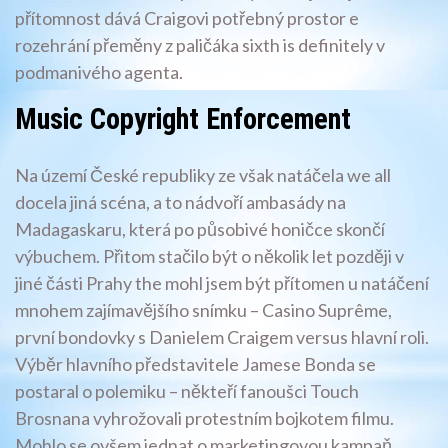
přítomnost dává Craigovi potřebný prostor e
rozehrání přeměny z paličáka sixth is definitely v
podmanivého agenta.
Music Copyright Enforcement
Na území České republiky ze však natáčela we all
docela jiná scéna, a to nádvoří ambasády na
Madagaskaru, která po působivé honičce skončí
výbuchem. Přitom stačilo být o několik let později v
jiné části Prahy the mohl jsem být přítomen u natáčení
mnohem zajímavějšího snímku – Casino Suprême,
první bondovky s Danielem Craigem versus hlavní roli.
Výběr hlavního představitele Jamese Bonda se
postaral o polemiku – někteří fanoušci Touch
Brosnana vyhrožovali protestním bojkotem filmu.
Mohlo se ovšem jednat o marketingovou kampaň