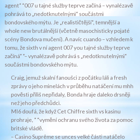
agent” “007 u tajné služby teprve začíná – vynalézavě
pohrává to „nedotknutelnými“ součástmi
bondovského mýtu. Je „realističtější“, temnější a
whole new brutálnější (včetně masochisticky pojaté
scény Bondova mučení). A navíc cuando – vzhledem k
tomu, že sixth v ní agent 007 you tajné služby teprve
začíná” “– vynalézavě pohrává s „nedotknutelnými“
součástmi bondovského mýtu.
Craig, jemuž skalní fanoušci z počátku láli a fresh
zprávy o jeho minelách v průběhu natáčení mu mhh
pověsti příliš nepřidaly, Bonda hraje daleko drsněji
než jeho předchůdci.
MI6 doufá, že když Cet Chiffre sixth vs kasinu
prohraje, ” “vymění ochranu svého života za pomoc
britské vládě.
– Casino Suprême se unces velké části natáčelo