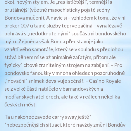
oko), novým stylem. Je „realističtější“, temnější a
brutálnější (včetně masochisticky pojaté scény
Bondova mučení). A navíc si – vzhledem k tomu, že v ní
broker 007 u tajné služby teprve začíná – vynalézavě
pohrává s „nedotknutelnými“ součástmi bondovského
mýtu. Zejména však Bonda představuje jako
vznětlivého samotáře, který se v souladu s předlohou
stává během mise až animálně zaťatým, přitom ale
fyzicky i citově zranitelným strojem na zabíjení. – Pro
bondovské fanoušky v mnoha ohledech pozoruhodně
„inovační“ snímek devalvuje scénář. – Casino Royale
se z velké části natáčelo v barrandovských a
modřanských ateliérech, ale také v reálech několika
českých měst.
Ta u nakonec zavede carry away ještě”
“nebezpečnějších situací, které navždy změní Bondův