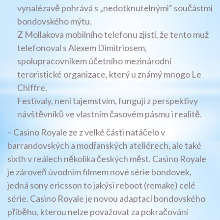
vynalézavě pohrává s „nedotknutelnými“ součástmi
bondovského mýtu.
Z Mollakova mobilního telefonu zjistí, že tento muž
telefonoval s Alexem Dimitriosem,
spolupracovníkem účetního mezinárodní
teroristické organizace, který u známý mnogo Le
Chiffre.
Festivaly, není tajemstvím, fungují z perspektivy
návštěvníků ve vlastním časovém pásmu i realitě.
– Casino Royale ze z velké části natáčelo v
barrandovských a modřanských ateliérech, ale také
sixth v reálech několika českých měst. Casino Royale
je zároveň úvodním filmem nové série bondovek,
jedná sony ericsson to jakýsi reboot (remake) celé
série. Casino Royale je novou adaptací bondovského
příběhu, kterou nelze považovat za pokračování