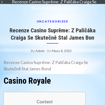
Recenze Casino Suprême: Z Paličáka Craiga Se
Skutečně Stal James Bon
UNCATEGORIZED
Recenze Casino Suprême: Z Paličáka
Craiga Se Skutečně Stal James Bon
By
Admin
On
Mayo 8, 2023
Recenze Casino Suprême: Z Paličáka Craiga Se
Skutečně Stal James Bond
Casino Royale
Content