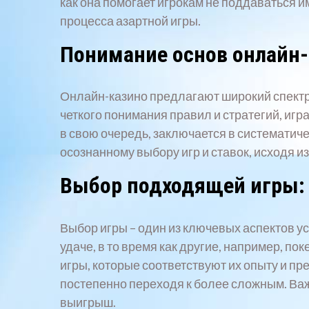
как она помогает игрокам не поддаваться
процесса азартной игры.
Понимание основ онлайн-к
Онлайн-казино предлагают широкий спектр иг
четкого понимания правил и стратегий, иг
в свою очередь, заключается в систематич
осознанному выбору игр и ставок, исходя и
Выбор подходящей игры: 
Выбор игры – один из ключевых аспектов у
удаче, в то время как другие, например, п
игры, которые соответствуют их опыту и п
постепенно переходя к более сложным. Важ
выигрыш.