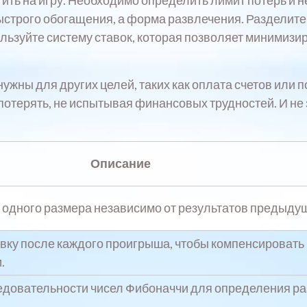
б быстрого обогащения, а форма развлечения. Разделит
ользуйте систему ставок, которая позволяет минимиз
нужны для других целей, таких как оплата счетов или п
 потерять, не испытывая финансовых трудностей. И н
Описание
и одного размера независимо от результатов предыдущ
авку после каждого проигрыша, чтобы компенсировать
.
едовательности чисел Фибоначчи для определения р