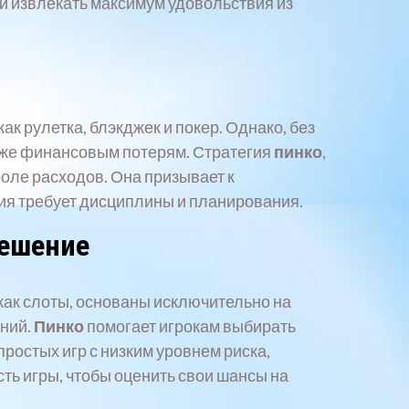
и извлекать максимум удовольствия из
ак рулетка, блэкджек и покер. Однако, без
даже финансовым потерям. Стратегия
пинко
,
роле расходов. Она призывает к
гия требует дисциплины и планирования.
решение
 как слоты, основаны исключительно на
аний.
Пинко
помогает игрокам выбирать
ростых игр с низким уровнем риска,
ть игры, чтобы оценить свои шансы на