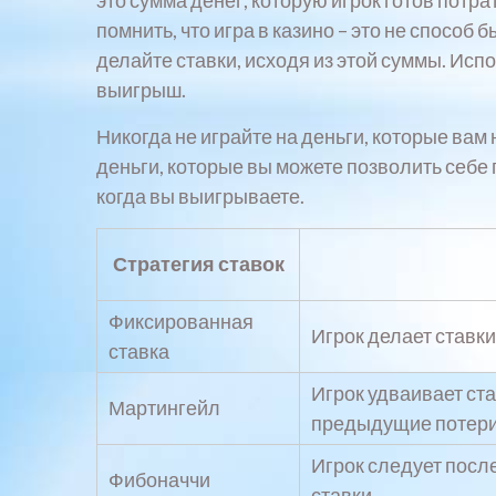
помнить, что игра в казино – это не спосо
делайте ставки, исходя из этой суммы. Исп
выигрыш.
Никогда не играйте на деньги, которые вам 
деньги, которые вы можете позволить себе
когда вы выигрываете.
Стратегия ставок
Фиксированная
Игрок делает ставк
ставка
Игрок удваивает ст
Мартингейл
предыдущие потери
Игрок следует посл
Фибоначчи
ставки.