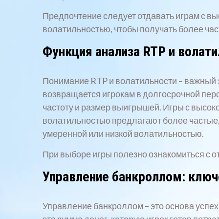
Предпочтение следует отдавать играм с вы
волатильностью, чтобы получать более час
Функция анализа RTP и волат
Понимание RTP и волатильности – важный 
возвращается игрокам в долгосрочной перс
частоту и размер выигрышей. Игры с высоко
волатильностью предлагают более частые,
умеренной или низкой волатильностью.
При выборе игры полезно ознакомиться с от
Управление банкроллом: ключ
Управление банкроллом – это основа успех
это сумма денег, которую игрок готов потр