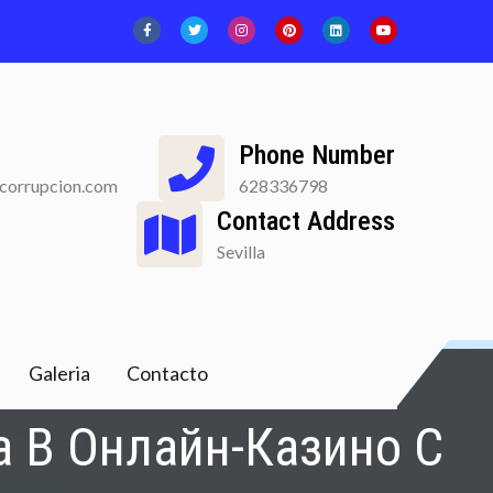
Phone Number
acorrupcion.com
628336798
Contact Address
Sevilla
Galeria
Contacto
а В Онлайн-Казино С