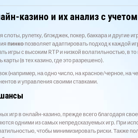
айн-казино и их анализ с учетом
слоты, рулетку, блэкджек, покер, баккара и другие иг
гия
пинко
позволяет адаптировать подход к каждой иг
ь игры с высоким RTP и низкой волатильностью, в то 
 карты (в тех казино, где это разрешено).
ок (например, на одно число, на красное/черное, на 
нентов и управления своими ставками.
 шансы
х игр в онлайн-казино, прежде всего благодаря свое
яются одними из самых непредсказуемых игр. При ис
атильностью, чтобы минимизировать риски. Также поле