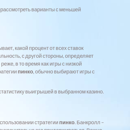
о рассмотреть варианты с меньшей
зывает, какой процент от всех ставок
льность, с другой стороны, определяет
еже, в то время как игры с низкой
ратегии
пинко
, обычно выбирают игры с
 статистику выигрышей в выбранном казино.
использовании стратегии
пинко
. Банкролл –
 неукоснительно его придерживаться. Важно