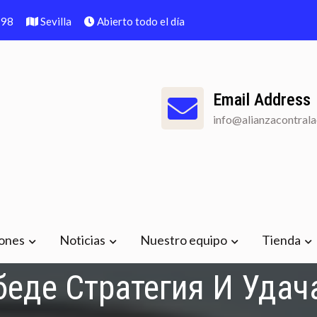
798
Sevilla
Abierto todo el día
Email Address
info@alianzacontral
a la corrupción
iones
Noticias
Nuestro equipo
Tienda
беде Стратегия И Удач