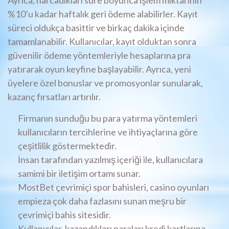
Ayrıca, harcadıkları süre boyunca işlem miktarının
%10’u kadar haftalık geri ödeme alabilirler. Kayıt
süreci oldukça basittir ve birkaç dakika içinde
tamamlanabilir. Kullanıcılar, kayıt olduktan sonra
güvenilir ödeme yöntemleriyle hesaplarına pra
yatırarak oyun keyfine başlayabilir. Ayrıca, yeni
üyelere özel bonuslar ve promosyonlar sunularak,
kazanç fırsatları artırılır.
Firmanın sunduğu bu para yatırma yöntemleri
kullanıcıların tercihlerine ve ihtiyaçlarına göre
çeşitlilik göstermektedir.
İnsan tarafından yazılmış içeriği ile, kullanıcılara
samimi bir iletişim ortamı sunar.
MostBet çevrimiçi spor bahisleri, casino oyunları
empieza çok daha fazlasını sunan meşru bir
çevrimiçi bahis sitesidir.
Kullanıcılar, kazandıkları paraları kredi kartlarına