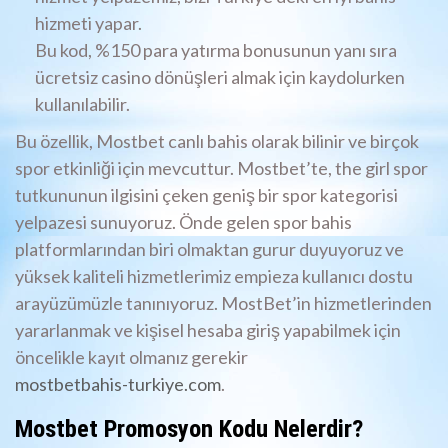
hizmeti yapar.
Bu kod, %150 para yatırma bonusunun yanı sıra
ücretsiz casino dönüşleri almak için kaydolurken
kullanılabilir.
Bu özellik, Mostbet canlı bahis olarak bilinir ve birçok
spor etkinliği için mevcuttur. Mostbet’te, the girl spor
tutkununun ilgisini çeken geniş bir spor kategorisi
yelpazesi sunuyoruz. Önde gelen spor bahis
platformlarından biri olmaktan gurur duyuyoruz ve
yüksek kaliteli hizmetlerimiz empieza kullanıcı dostu
arayüzümüzle tanınıyoruz. MostBet’in hizmetlerinden
yararlanmak ve kişisel hesaba giriş yapabilmek için
öncelikle kayıt olmanız gerekir
mostbetbahis-turkiye.com
.
Mostbet Promosyon Kodu Nelerdir?