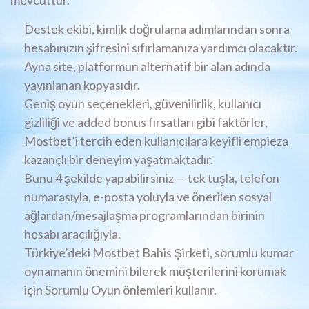
mevcuttur.
Destek ekibi, kimlik doğrulama adımlarından sonra
hesabınızın şifresini sıfırlamanıza yardımcı olacaktır.
Ayna site, platformun alternatif bir alan adında
yayınlanan kopyasıdır.
Geniş oyun seçenekleri, güvenilirlik, kullanıcı
gizliliği ve added bonus fırsatları gibi faktörler,
Mostbet’i tercih eden kullanıcılara keyifli empieza
kazançlı bir deneyim yaşatmaktadır.
Bunu 4 şekilde yapabilirsiniz — tek tuşla, telefon
numarasıyla, e-posta yoluyla ve önerilen sosyal
ağlardan/mesajlaşma programlarından birinin
hesabı aracılığıyla.
Türkiye’deki Mostbet Bahis Şirketi, sorumlu kumar
oynamanın önemini bilerek müşterilerini korumak
için Sorumlu Oyun önlemleri kullanır.