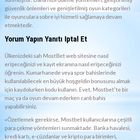
güvenlik önlemleri ve genişletilmiş oyun kategorileri
ile oyunculara sobre iyi hizmeti sağlamaya devam
etmektedir.
Yorum Yapın Yanıtı Iptal Et
Ülkenizdeki sah MostBet web sitesine nasıl
erişeceğinizi ve kayıt ekranına nasıl erişeceğinizi
öğrenin. Kumarhanede veya spor bahislerinde
kullanılabilecek en büyük hoşgeldin bonusunu almak
için kaydolurken kodu kullanın. Evet, Mostbet’te bir
maç ya da oyun devam ederken canlı bahis
yapabilirsiniz.
«Özetlemek gerekirse, Mostbet kullanıcılarına çeşitli
para çekme yöntemleri sunmaktadır. Banka havalesi,
kredi kartı, e-cüzdanlar ve kripto para birimleri,