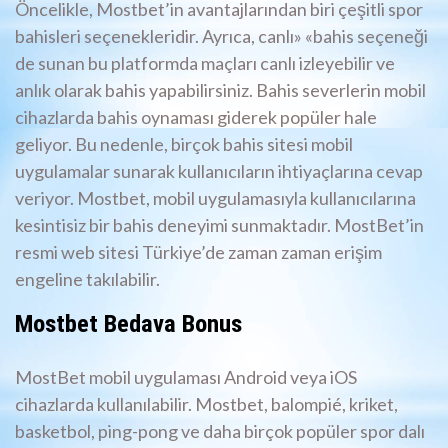
Öncelikle, Mostbet’in avantajlarından biri çeşitli spor
bahisleri seçenekleridir. Ayrıca, canlı» «bahis seçeneği
de sunan bu platformda maçları canlı izleyebilir ve
anlık olarak bahis yapabilirsiniz. Bahis severlerin mobil
cihazlarda bahis oynaması giderek popüler hale
geliyor. Bu nedenle, birçok bahis sitesi mobil
uygulamalar sunarak kullanıcıların ihtiyaçlarına cevap
veriyor. Mostbet, mobil uygulamasıyla kullanıcılarına
kesintisiz bir bahis deneyimi sunmaktadır. MostBet’in
resmi web sitesi Türkiye’de zaman zaman erişim
engeline takılabilir.
Mostbet Bedava Bonus
MostBet mobil uygulaması Android veya iOS
cihazlarda kullanılabilir. Mostbet, balompié, kriket,
basketbol, ping-pong ve daha birçok popüler spor dalı