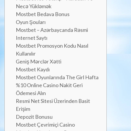
Necə Yükləmək
Mostbet Bedava Bonus
Oyun Şouları
Mostbet – Azərbaycanda Rəsmi
Internet Saytı
Mostbet Promosyon Kodu Nasıl
Kullanılır
Geniş Mərclər Xətti
Mostbet Kaydı
Mostbet Oyunlarında The Girl Hafta
%10 Online Casino Nakit Geri
Ödemesi Alın
Resmi Net Sitesi Üzerinden Basit
Erişim
Depozit Bonusu
Mostbet Çevrimiçi Casino