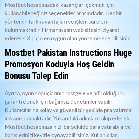
Mostbet hesabınızdaki kazançları çekmek için
kullanabileceğiniz seçenekler arasındadır. Her bir
yöntemin farklı avantajları ve işlem süreleri
bulunmaktadır. Firmanın sah web sitesini ziyaret
ederek sizin için en uygun olan yöntemi seçebilirsiniz.
Mostbet Pakistan Instructions Huge
Promosyon Koduyla Hoş Geldin
Bonusu Talep Edin
Ayrıca, oyun sonuçlarının rastgele ve adil olduğunu
garanti etmek için bağımsız denetimler yapılır.
Kullanıcılarına kolay ve güvenli bir şekilde pra yatırma
imkanı sunmaktadır. Yukarıdaki adımları takip ederek
Mostbet hesabınıza hızlı bir şekilde para yatırabilir ve
bahislerinizi keyifle oynayabilirsiniz. Kullanıcılar,