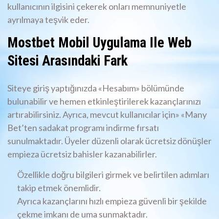
kullanıcının ilgisini çekerek onları memnuniyetle
ayrılmaya teşvik eder.
Mostbet Mobil Uygulama Ile Web
Sitesi Arasındaki Fark
Siteye giriş yaptığınızda «Hesabım» bölümünde
bulunabilir ve hemen etkinleştirilerek kazançlarınızı
artırabilirsiniz. Ayrıca, mevcut kullanıcılar için» «Many
Bet’ten sadakat programı indirme fırsatı
sunulmaktadır. Üyeler düzenli olarak ücretsiz dönüşler
empieza ücretsiz bahisler kazanabilirler.
Özellikle doğru bilgileri girmek ve belirtilen adımları
takip etmek önemlidir.
Ayrıca kazançlarını hızlı empieza güvenli bir şekilde
çekme imkanı de uma sunmaktadır.