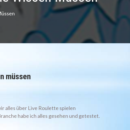
 Müssen
sen müssen
r alles über Live Roulette spielen
Branche habe ich alles gesehen und getestet.