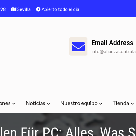
798
Sevilla
Abierto todo el día
Email Address
info@alianzacontral
a la corrupción
iones
Noticias
Nuestro equipo
Tienda
elen Für PC: Alles, Was