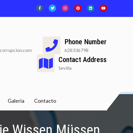
Phone Number
acorrupcion.com
628336798
Contact Address
Sevilla
Galeria
Contacto
 Sie Wissen Müssen