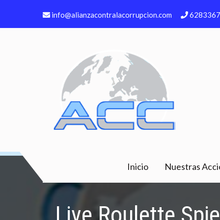
Skip
info@alianzacontralacorrupcion.com
628336
to
content
Asociación Alianza contr
Inicio
Nuestras Acc
Live Roulette Spi