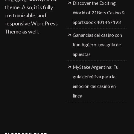
Discover the Exciting
theme. Also, it is fully
World of 21Bets Casino &
customizable, and
Sportsbook 401467193
responsive WordPress
Theme as well.
Ganancias del casino con
Kun Agüero: una guía de
apuestas
MyStake Argentina: Tu
guía definitiva para la
emoción del casino en
línea