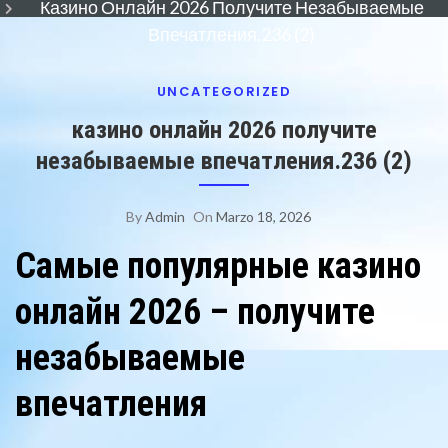
Казино Онлайн 2026 Получите Незабываемые
Впечатления.236 (2)
UNCATEGORIZED
казино онлайн 2026 получите
незабываемые впечатления.236 (2)
By
Admin
On
Marzo 18, 2026
Самые популярные казино
онлайн 2026 – получите
незабываемые
впечатления