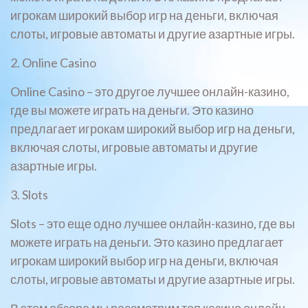
игрокам широкий выбор игр на деньги, включая
слоты, игровые автоматы и другие азартные игры.
2. Online Casino
Online Casino – это другое лучшее онлайн-казино,
где вы можете играть на деньги. Это казино
предлагает игрокам широкий выбор игр на деньги,
включая слоты, игровые автоматы и другие
азартные игры.
3. Slots
Slots – это еще одно лучшее онлайн-казино, где вы
можете играть на деньги. Это казино предлагает
игрокам широкий выбор игр на деньги, включая
слоты, игровые автоматы и другие азартные игры.