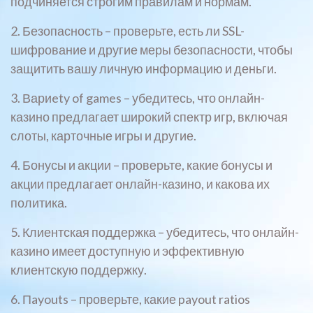
подчиняется строгим правилам и нормам.
2. Безопасность – проверьте, есть ли SSL-
шифрование и другие меры безопасности, чтобы
защитить вашу личную информацию и деньги.
3. Вариety of games – убедитесь, что онлайн-
казино предлагает широкий спектр игр, включая
слоты, карточные игры и другие.
4. Бонусы и акции – проверьте, какие бонусы и
акции предлагает онлайн-казино, и какова их
политика.
5. Клиентская поддержка – убедитесь, что онлайн-
казино имеет доступную и эффективную
клиентскую поддержку.
6. Пayouts – проверьте, какие payout ratios