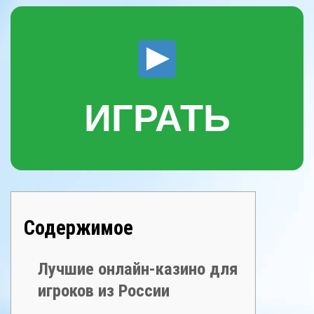
ИГРАТЬ
Содержимое
Лучшие онлайн-казино для
игроков из России