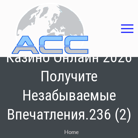
Skip
to
content
Asocia
Alianz
Казино Онлайн 2026
contra
Получите
corrup
Незабываемые
Впечатления.236 (2)
Home