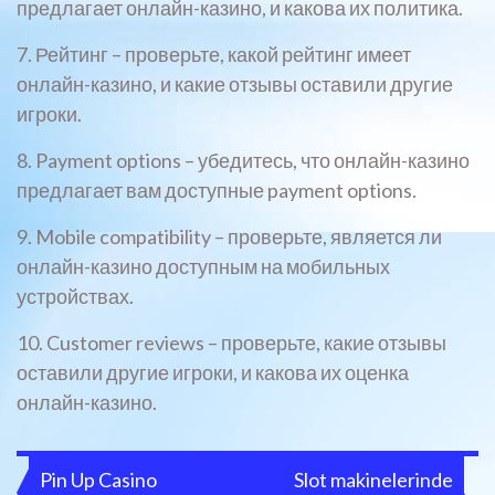
предлагает онлайн-казино, и какова их политика.
7. Рейтинг – проверьте, какой рейтинг имеет
онлайн-казино, и какие отзывы оставили другие
игроки.
8. Payment options – убедитесь, что онлайн-казино
предлагает вам доступные payment options.
9. Mobile compatibility – проверьте, является ли
онлайн-казино доступным на мобильных
устройствах.
10. Customer reviews – проверьте, какие отзывы
оставили другие игроки, и какова их оценка
онлайн-казино.
Navegación
Pin Up Casino
Slot makinelerinde