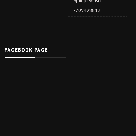
Spiloplevelser
-709498812
FACEBOOK PAGE