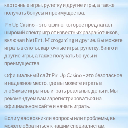
карточные игры, рулетку и другие игры, а также
получать бонусы и преимущества.
Pin Up Casino – это казино, которое предлагает
широкий спектр игр от известных разработчиков,
включая NetEnt, Microgaming и другие. Вы можете
играть в слоты, карточные игры, рулетку, бинго и
другие игры, а также получать бонусы и
преимущества.
Официальный сайт Pin Up Casino – это безопасное
и надежное место, где вы можете играть в
любимые игры и выиграть реальные деньги. Мы
рекомендуем вам зарегистрироваться на
официальном сайте и начать играть.
Если у вас возникли вопросы или проблемы, вы
можете обратиться к нашим специалистам,