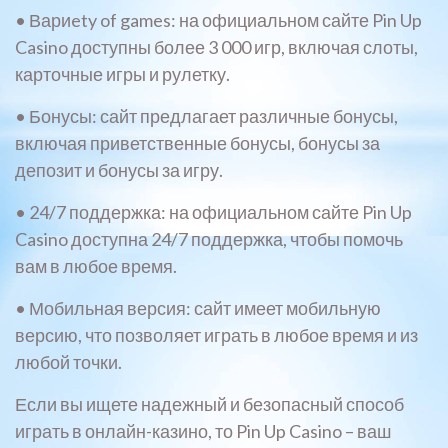
• Вариety of games: на официальном сайте Pin Up
Casino доступны более 3 000 игр, включая слоты,
карточные игры и рулетку.
• Бонусы: сайт предлагает различные бонусы,
включая приветственные бонусы, бонусы за
депозит и бонусы за игру.
• 24/7 поддержка: на официальном сайте Pin Up
Casino доступна 24/7 поддержка, чтобы помочь
вам в любое время.
• Мобильная версия: сайт имеет мобильную
версию, что позволяет играть в любое время и из
любой точки.
Если вы ищете надежный и безопасный способ
играть в онлайн-казино, то Pin Up Casino – ваш