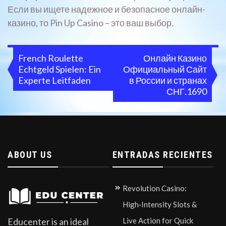
Если вы ищете надежное и безопасное онлайн-
казино, то Pin Up Casino – это ваш выбор.
Navegación
French Roulette
Онлайн Казино
Echtgeld Spielen: Ein
Официальный Сайт
de
Experte Leitfaden
в России и странах
entradas
СНГ.1690
ABOUT US
ENTRADAS RECIENTES
Revolution Casino:
High‑Intensity Slots &
Live Action for Quick
Educenter is an ideal