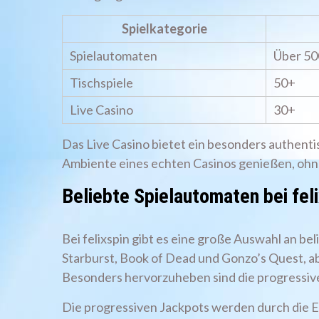
Spielkategorie
Spielautomaten
Über 50
Tischspiele
50+
Live Casino
30+
Das Live Casino bietet ein besonders authentis
Ambiente eines echten Casinos genießen, ohn
Beliebte Spielautomaten bei fel
Bei felixspin gibt es eine große Auswahl an be
Starburst, Book of Dead und Gonzo’s Quest, a
Besonders hervorzuheben sind die progressiven
Die progressiven Jackpots werden durch die Ein