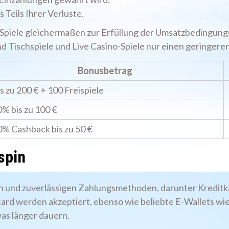
Teils Ihrer Verluste.
lle Spiele gleichermaßen zur Erfüllung der Umsatzbedingun
Tischspiele und Live Casino-Spiele nur einen geringeren 
Bonusbetrag
s zu 200 € + 100 Freispiele
% bis zu 100 €
0% Cashback bis zu 50 €
spin
ren und zuverlässigen Zahlungsmethoden, darunter Kredit
rd werden akzeptiert, ebenso wie beliebte E-Wallets wie N
as länger dauern.