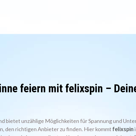
ne feiern mit felixspin – Deine
 und bietet unzählige Möglichkeiten für Spannung und Unt
in, den richtigen Anbieter zu finden. Hier kommt
felixspin
i