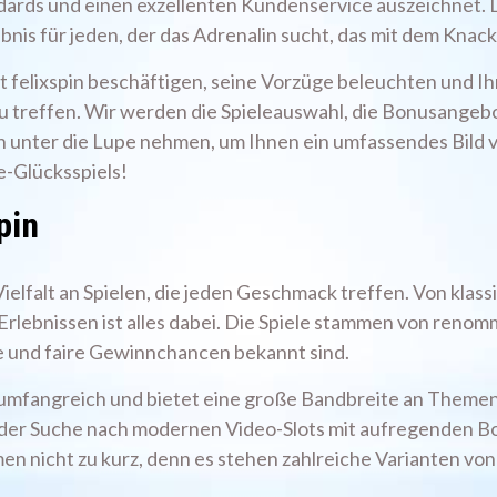
dards und einen exzellenten Kundenservice auszeichnet. Di
bnis für jeden, der das Adrenalin sucht, das mit dem Knac
t felixspin beschäftigen, seine Vorzüge beleuchten und Ih
u treffen. Wir werden die Spieleauswahl, die Bonusange
nter die Lupe nehmen, um Ihnen ein umfassendes Bild von 
e-Glücksspiels!
pin
Vielfalt an Spielen, die jeden Geschmack treffen. Von kla
-Erlebnissen ist alles dabei. Die Spiele stammen von renom
e und faire Gewinnchancen bekannt sind.
umfangreich und bietet eine große Bandbreite an Themen
 der Suche nach modernen Video-Slots mit aufregenden Bon
n nicht zu kurz, denn es stehen zahlreiche Varianten von 