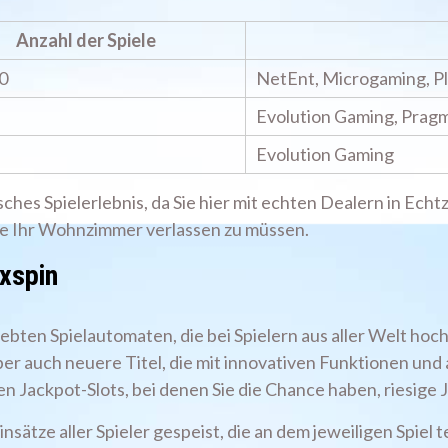
Anzahl der Spiele
0
NetEnt, Microgaming, P
Evolution Gaming, Pragm
Evolution Gaming
ches Spielerlebnis, da Sie hier mit echten Dealern in Echt
e Ihr Wohnzimmer verlassen zu müssen.
ixspin
liebten Spielautomaten, die bei Spielern aus aller Welt ho
ber auch neuere Titel, die mit innovativen Funktionen un
 Jackpot-Slots, bei denen Sie die Chance haben, riesige 
sätze aller Spieler gespeist, die an dem jeweiligen Spiel