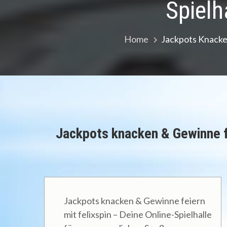
Spielh
Home
Jackpots Knacken
Jackpots knacken & Gewinne fe
Jackpots knacken & Gewinne feiern
mit felixspin – Deine Online-Spielhalle