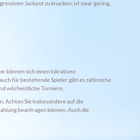
gressiven Jackpot zu knacken, ist zwar gering,
er können sich einen lukrativen
uch für bestehende Spieler gibt es zahlreiche
und wöchentliche Turniere.
. Achten Sie insbesondere auf die
zahlung beantragen können. Auch die