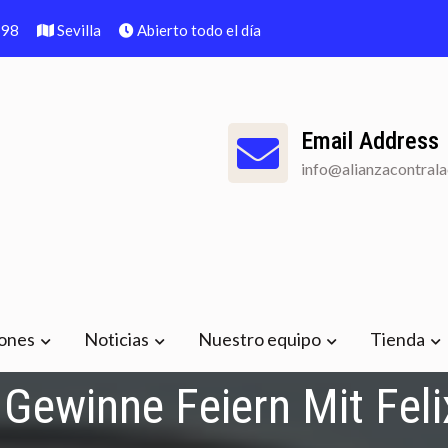
798
Sevilla
Abierto todo el día
Email Address
info@alianzacontral
a la corrupción
iones
Noticias
Nuestro equipo
Tienda
Gewinne Feiern Mit Felix