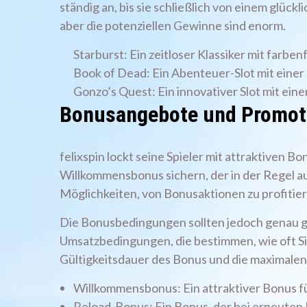
ständig an, bis sie schließlich von einem glü
aber die potenziellen Gewinne sind enorm.
Starburst: Ein zeitloser Klassiker mit farb
Book of Dead: Ein Abenteuer-Slot mit einer
Gonzo’s Quest: Ein innovativer Slot mit ei
Bonusangebote und Promotio
felixspin lockt seine Spieler mit attraktiven
Willkommensbonus sichern, der in der Regel au
Möglichkeiten, von Bonusaktionen zu profitie
Die Bonusbedingungen sollten jedoch genau g
Umsatzbedingungen, die bestimmen, wie oft S
Gültigkeitsdauer des Bonus und die maximalen 
Willkommensbonus: Ein attraktiver Bonus fü
Reload-Bonus: Ein Bonus, der bei erneuten