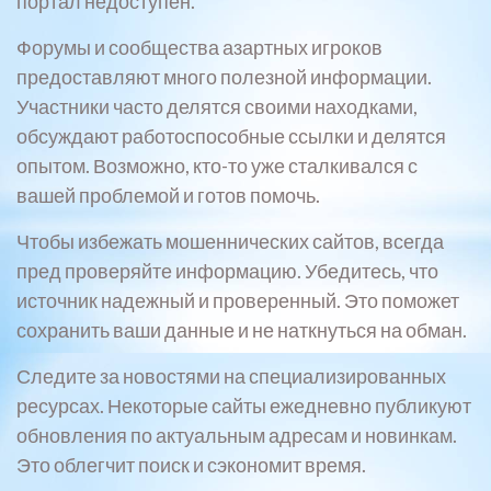
портал недоступен.
Форумы и сообщества азартных игроков
предоставляют много полезной информации.
Участники часто делятся своими находками,
обсуждают работоспособные ссылки и делятся
опытом. Возможно, кто-то уже сталкивался с
вашей проблемой и готов помочь.
Чтобы избежать мошеннических сайтов, всегда
пред проверяйте информацию. Убедитесь, что
источник надежный и проверенный. Это поможет
сохранить ваши данные и не наткнуться на обман.
Следите за новостями на специализированных
ресурсах. Некоторые сайты ежедневно публикуют
обновления по актуальным адресам и новинкам.
Это облегчит поиск и сэкономит время.