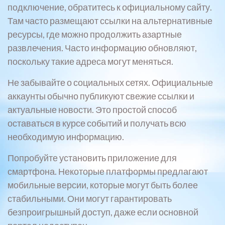
подключение, обратитесь к официальному сайту.
Там часто размещают ссылки на альтернативные
ресурсы, где можно продолжить азартные
развлечения. Часто информацию обновляют,
поскольку такие адреса могут меняться.
Не забывайте о социальных сетях. Официальные
аккаунты обычно публикуют свежие ссылки и
актуальные новости. Это простой способ
оставаться в курсе событий и получать всю
необходимую информацию.
Попробуйте установить приложение для
смартфона. Некоторые платформы предлагают
мобильные версии, которые могут быть более
стабильными. Они могут гарантировать
безпроигрышный доступ, даже если основной