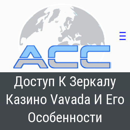
Skip
to
content
As
Al
co
Доступ К Зеркалу
co
Казино Vavada И Его
Особенности