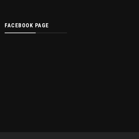
FACEBOOK PAGE