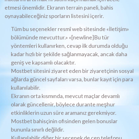
etmesi önemlidir. Ekranın terrain paneli, bahis
oynayabileceğiniz sporların listesini içerir.
Tüm bu seçenekler resmî web sitesinde «İletişim»
bölümünde mevcuttur.» «[newline]Bu tür
yöntemleri kullanırken, cevap ilk durumda olduğu
kadar hızlı bir şekilde sağlanmayacak, ancak daha
geniş ve kapsamlı olacaktır.
Mostbet sitesini ziyaret eden bir ziyaretçinin sosyal
ağlarda güncel sayfaları varsa, bunlar kayıt için para
kullanılabilir.
Ekranın orta kısmında, mevcut maçlar devamlı
olarak güncellenir, böylece durante meşhur
etkinliklerin uzun süre aramanız gerekmiyor.
Mostbet bahisçinin ofisinden gelen bonuslar
bununla sınırlı değildir.
Kullanılabilir diğer bir seçenek de cep telefonu