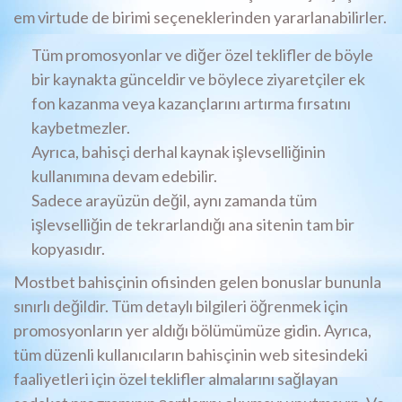
em virtude de birimi seçeneklerinden yararlanabilirler.
Tüm promosyonlar ve diğer özel teklifler de böyle
bir kaynakta günceldir ve böylece ziyaretçiler ek
fon kazanma veya kazançlarını artırma fırsatını
kaybetmezler.
Ayrıca, bahisçi derhal kaynak işlevselliğinin
kullanımına devam edebilir.
Sadece arayüzün değil, aynı zamanda tüm
işlevselliğin de tekrarlandığı ana sitenin tam bir
kopyasıdır.
Mostbet bahisçinin ofisinden gelen bonuslar bununla
sınırlı değildir. Tüm detaylı bilgileri öğrenmek için
promosyonların yer aldığı bölümümüze gidin. Ayrıca,
tüm düzenli kullanıcıların bahisçinin web sitesindeki
faaliyetleri için özel teklifler almalarını sağlayan