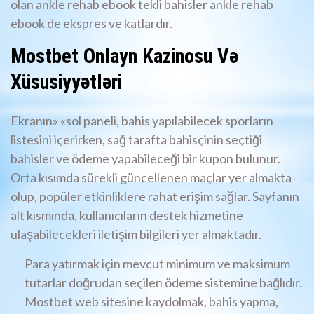
olan ankle rehab ebook tekli bahisler ankle rehab
ebook de ekspres ve katlardır.
Mostbet Onlayn Kazinosu Və
Xüsusiyyətləri
Ekranın» «sol paneli, bahis yapılabilecek sporların
listesini içerirken, sağ tarafta bahisçinin seçtiği
bahisler ve ödeme yapabileceği bir kupon bulunur.
Orta kısımda sürekli güncellenen maçlar yer almakta
olup, popüler etkinliklere rahat erişim sağlar. Sayfanın
alt kısmında, kullanıcıların destek hizmetine
ulaşabilecekleri iletişim bilgileri yer almaktadır.
Para yatırmak için mevcut minimum ve maksimum
tutarlar doğrudan seçilen ödeme sistemine bağlıdır.
Mostbet web sitesine kaydolmak, bahis yapma,