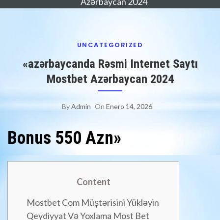
Azərbaycan 2024
UNCATEGORIZED
«azərbaycanda Rəsmi Internet Saytı
Mostbet Azərbaycan 2024
By
Admin
On
Enero 14, 2026
Bonus 550 Azn»
Content
Mostbet Com Müştərisini Yükləyin
Qeydiyyat Və Yoxlama Most Bet