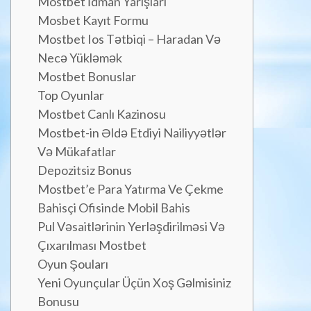
Mostbet İdman Yarışları
Mosbet Kayıt Formu
Mostbet Ios Tətbiqi – Haradan Və
Necə Yükləmək
Mostbet Bonuslar
Top Oyunlar
Mostbet Canlı Kazinosu
Mostbet-in Əldə Etdiyi Nailiyyətlər
Və Mükafatlar
Depozitsiz Bonus
Mostbet’e Para Yatırma Ve Çekme
Bahisçi Ofisinde Mobil Bahis
Pul Vəsaitlərinin Yerləşdirilməsi Və
Çıxarılması Mostbet
Oyun Şouları
Yeni Oyunçular Üçün Xoş Gəlmisiniz
Bonusu