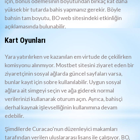
için, bonus ödemesinin boyutundan birkaç kat daha
yüksek bir tutarda bahis yapmanız gerekir. Böyle
bahsin tam boyutu, BO web sitesindeki etkinliğin
açıklamasında bulunabilir.
Kart Oyunları
Yara yatırılırken ve kazanılan em virtude de çekilirken
komisyonu alınmıyor. Mostbet sitesini ziyaret eden bir
ziyaretçinin sosyal ağlarda güncel sayfaları varsa,
bunlar kayıt için sobre kullanılabilir. Uygun sosyal
ağlara ait simgeyi seçin ve ağa giderek normal
verilerinizi kullanarak oturum açın. Ayrıca, bahisçi
derhal kaynak işlevselliğinin kullanımına devam
edebilir.
Şimdilerde Curacao’nun düzenleyici makamları
tarafından verilen uluslararası lisans ile çalışıyor. BO,