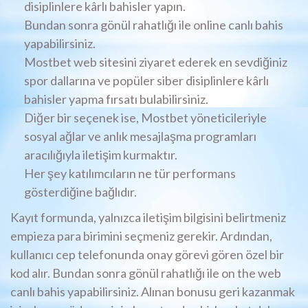
disiplinlere kârlı bahisler yapın.
Bundan sonra gönül rahatlığı ile online canlı bahis
yapabilirsiniz.
Mostbet web sitesini ziyaret ederek en sevdiğiniz
spor dallarına ve popüler siber disiplinlere kârlı
bahisler yapma fırsatı bulabilirsiniz.
Diğer bir seçenek ise, Mostbet yöneticileriyle
sosyal ağlar ve anlık mesajlaşma programları
aracılığıyla iletişim kurmaktır.
Her şey katılımcıların ne tür performans
gösterdiğine bağlıdır.
Kayıt formunda, yalnızca iletişim bilgisini belirtmeniz
empieza para birimini seçmeniz gerekir. Ardından,
kullanıcı cep telefonunda onay görevi gören özel bir
kod alır. Bundan sonra gönül rahatlığı ile on the web
canlı bahis yapabilirsiniz. Alınan bonusu geri kazanmak