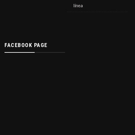
línea
FACEBOOK PAGE