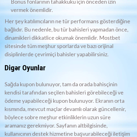
Bonus fonlarının tahakkuku için önceden izin
vermek önemlidir.
Her şey katılımcıların ne tür performans gösterdiğine
bağlıdır. Bu nedenle, bu tür bahisleri yapmadan önce,
dinamikleri dikkatlice okumak önemlidir. Mostbet
sitesinde tüm meşhur sporlarda ve bazı orijinal
disiplinlerde çevrimiçi bahisler yapabilirsiniz.
Digər Oyunlar
Sağda kupon bulunuyor, tam da orada bahisçinin
kendisi tarafından seçilen bahisleri görebileceği ve
ödeme yapabileceği kupon bulunuyor. Ekranın orta
kısmında, mevcut maçlar devamlı olarak güncellenir,
böylece sobre meşhur etkinliklerin uzun süre
aramanız gerekmiyor. Sayfanın altbilgisinde,
kullanıcının destek hizmetine başvurabileceği iletişim