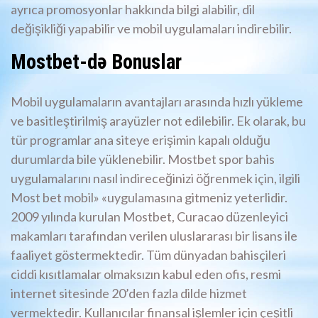
ayrıca promosyonlar hakkında bilgi alabilir, dil
değişikliği yapabilir ve mobil uygulamaları indirebilir.
Mostbet-də Bonuslar
Mobil uygulamaların avantajları arasında hızlı yükleme
ve basitleştirilmiş arayüzler not edilebilir. Ek olarak, bu
tür programlar ana siteye erişimin kapalı olduğu
durumlarda bile yüklenebilir. Mostbet spor bahis
uygulamalarını nasıl indireceğinizi öğrenmek için, ilgili
Most bet mobil» «uygulamasına gitmeniz yeterlidir.
2009 yılında kurulan Mostbet, Curacao düzenleyici
makamları tarafından verilen uluslararası bir lisans ile
faaliyet göstermektedir. Tüm dünyadan bahisçileri
ciddi kısıtlamalar olmaksızın kabul eden ofis, resmi
internet sitesinde 20’den fazla dilde hizmet
vermektedir. Kullanıcılar finansal işlemler için çeşitli