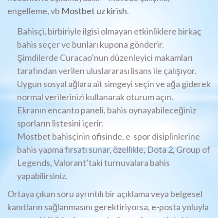
engelleme, vb
Mostbet uz kirish
.
Bahisçi, birbiriyle ilgisi olmayan etkinliklere birkaç
bahis seçer ve bunları kupona gönderir.
Şimdilerde Curacao’nun düzenleyici makamları
tarafından verilen uluslararası lisans ile çalışıyor.
Uygun sosyal ağlara ait simgeyi seçin ve ağa giderek
normal verilerinizi kullanarak oturum açın.
Ekranın encanto paneli, bahis oynayabileceğiniz
sporların listesini içerir.
Mostbet bahisçinin ofisinde, e-spor disiplinlerine
bahis yapma fırsatı sunar, özellikle, Dota 2, Group of
Legends, Valorant’taki turnuvalara bahis
yapabilirsiniz.
Ortaya çıkan soru ayrıntılı bir açıklama veya belgesel
kanıtların sağlanmasını gerektiriyorsa, e-posta yoluyla