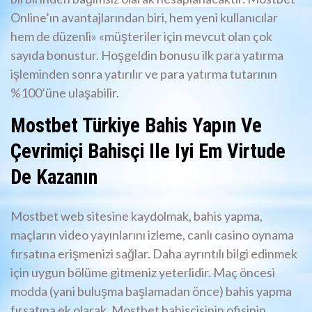
Online’ın avantajlarından biri, hem yeni kullanıcılar
hem de düzenli» «müşteriler için mevcut olan çok
sayıda bonustur. Hoşgeldin bonusu ilk para yatırma
işleminden sonra yatırılır ve para yatırma tutarının
%100’üne ulaşabilir.
Mostbet Türkiye Bahis Yapın Ve
Çevrimiçi Bahisçi Ile Iyi Em Virtude
De Kazanın
Mostbet web sitesine kaydolmak, bahis yapma,
maçların video yayınlarını izleme, canlı casino oynama
fırsatına erişmenizi sağlar. Daha ayrıntılı bilgi edinmek
için uygun bölüme gitmeniz yeterlidir. Maç öncesi
modda (yani buluşma başlamadan önce) bahis yapma
fırsatına ek olarak, Mostbet bahisçisinin ofisinin