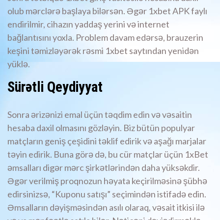
olub mərclərə başlaya bilərsən. Əgər 1xbet APK faylı
endirilmir, cihazın yaddaş yerini və internet
bağlantısını yoxla. Problem davam edərsə, brauzerin
keşini təmizləyərək rəsmi 1xbet saytından yenidən
yüklə.
Sürətli Qeydiyyat
Sonra ərizənizi emal üçün təqdim edin və vəsaitin
hesaba daxil olmasını gözləyin. Biz bütün populyar
matçların geniş çeşidini təklif edirik və aşağı marjalar
təyin edirik. Buna görə də, bu cür matçlar üçün 1xBet
əmsalları digər mərc şirkətlərindən daha yüksəkdir.
Əgər verilmiş proqnozun həyata keçirilməsinə şübhə
edirsinizsə, “Kuponu satışı” seçimindən istifadə edin.
Əmsalların dəyişməsindən asılı olaraq, vəsait itkisi ilə