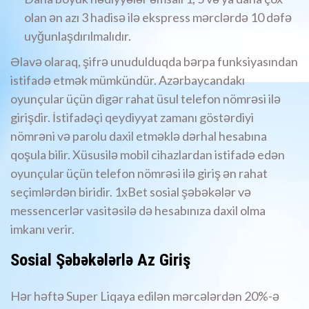
olan ən azı 3 hadisə ilə ekspress mərclərdə 10 dəfə
uyğunlaşdırılmalıdır.
Əlavə olaraq, şifrə unudulduqda bərpa funksiyasından
istifadə etmək mümkündür. Azərbaycandakı
oyunçular üçün digər rahat üsul telefon nömrəsi ilə
girişdir. İstifadəçi qeydiyyat zamanı göstərdiyi
nömrəni və parolu daxil etməklə dərhal hesabına
qoşula bilir. Xüsusilə mobil cihazlardan istifadə edən
oyunçular üçün telefon nömrəsi ilə giriş ən rahat
seçimlərdən biridir. 1xBet sosial şəbəkələr və
messencerlər vasitəsilə də hesabınıza daxil olma
imkanı verir.
Sosial Şəbəkələrlə Az Giriş
Hər həftə Super Liqaya edilən mərcələrdən 20%-ə