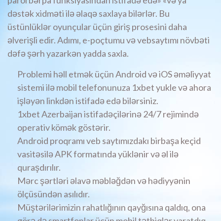
dəstək xidməti ilə əlaqə saxlaya bilərlər. Bu
üstünlüklər oyunçular üçün giriş prosesini daha
əlverişli edir. Adımı, e-poçtumu və vebsaytımı növbəti
dəfə şərh yazarkən yadda saxla.
Problemi həll etmək üçün Android və iOS əməliyyat
sistemi ilə mobil telefonunuza 1xbet yukle və ahora
işləyən linkdən istifadə edə bilərsiniz.
1xbet Azerbaijan istifadəçilərinə 24/7 rejimində
operativ kömək göstərir.
Android proqramı veb saytımızdakı birbaşa keçid
vasitəsilə APK formatında yüklənir və əl ilə
quraşdırılır.
Mərc şərtləri əlavə məbləğdən və hədiyyənin
ölçüsündən asılıdır.
Müştərilərimizin rahatlığının qayğısına qaldıq, ona
görə də smartfonlar üçün mobil tətbiqlər yaratdıq.