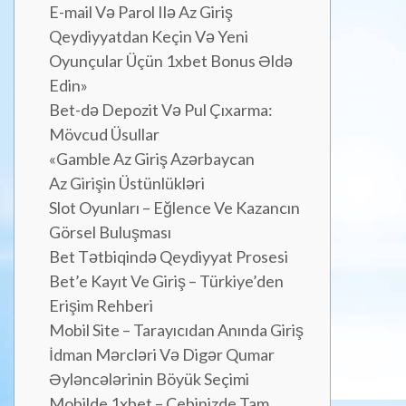
E-mail Və Parol Ilə Az Giriş
Qeydiyyatdan Keçin Və Yeni
Oyunçular Üçün 1xbet Bonus Əldə
Edin»
Bet-də Depozit Və Pul Çıxarma:
Mövcud Üsullar
«Gamble Az Giriş Azərbaycan
Az Girişin Üstünlükləri
Slot Oyunları – Eğlence Ve Kazancın
Görsel Buluşması
Bet Tətbiqində Qeydiyyat Prosesi
Bet’e Kayıt Ve Giriş – Türkiye’den
Erişim Rehberi
Mobil Site – Tarayıcıdan Anında Giriş
İdman Mərcləri Və Digər Qumar
Əyləncələrinin Böyük Seçimi
Mobilde 1xbet – Cebinizde Tam