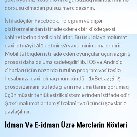
qorxusu olmadan pulsuz mərc qazanın.
İstifadəçilər Facebook, Telegram və digər
platformalardan istifadə edərək bir klikdə şəxsi
kabinetlərinə daxil ola bilirlər. Bu üsul əlavə məlumat
daxil etməyi tələb etmir və vaxtı minimuma endirir.
Mobil tətbiqdən istifadə edən oyunçular üçün az giriş
prosesi daha de uma sadələşdirilib. İOS və Android
cihazları üçün nəzərdə tutulan proqram vasitəsilə
hesabınıza daxil olmaq mümkündür. 1xBet az giriş
prosesi zamanı istifadəçilərin məlumatlarını qorumaq
üçün müasir təhlükəsizlik sistemlərindən istifadə edir.
Şəxsi məlumatlar tam şifrələnir və üçüncü şəxslərlə
paylaşılmır.
İdman Və E-idman Üzrə Mərclərin Növləri