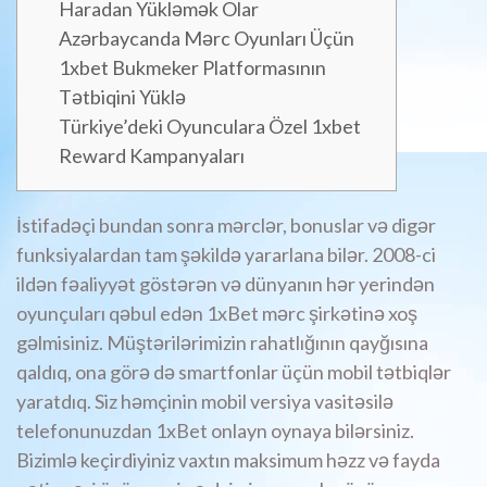
Haradan Yükləmək Olar
Azərbaycanda Mərc Oyunları Üçün
1xbet Bukmeker Platformasının
Tətbiqini Yüklə
Türkiye’deki Oyunculara Özel 1xbet
Reward Kampanyaları
İstifadəçi bundan sonra mərclər, bonuslar və digər
funksiyalardan tam şəkildə yararlana bilər. 2008-ci
ildən fəaliyyət göstərən və dünyanın hər yerindən
oyunçuları qəbul edən 1xBet mərc şirkətinə xoş
gəlmisiniz. Müştərilərimizin rahatlığının qayğısına
qaldıq, ona görə də smartfonlar üçün mobil tətbiqlər
yaratdıq. Siz həmçinin mobil versiya vasitəsilə
telefonunuzdan 1xBet onlayn oynaya bilərsiniz.
Bizimlə keçirdiyiniz vaxtın maksimum həzz və fayda