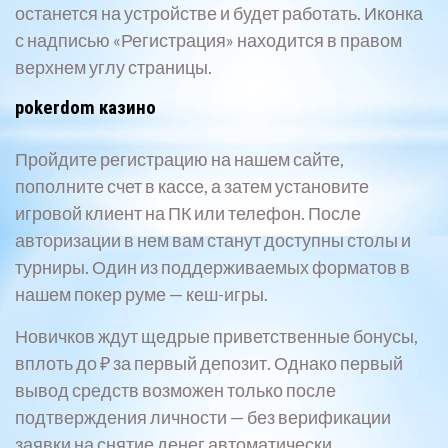
останется на устройстве и будет работать. Иконка
с надписью «Регистрация» находится в правом
верхнем углу страницы.
pokerdom казино
Пройдите регистрацию на нашем сайте,
пополните счет в кассе, а затем установите
игровой клиент на ПК или телефон. После
авторизации в нем вам станут доступны столы и
турниры. Один из поддерживаемых форматов в
нашем покер руме — кеш-игры.
Новичков ждут щедрые приветственные бонусы,
вплоть до ₽ за первый депозит. Однако первый
вывод средств возможен только после
подтверждения личности — без верификации
заявки на снятие денег автоматически