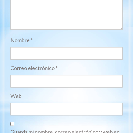
Nombre
*
Correo electrónico
*
Web
Guarda mi nombre, correo electrónico y web en