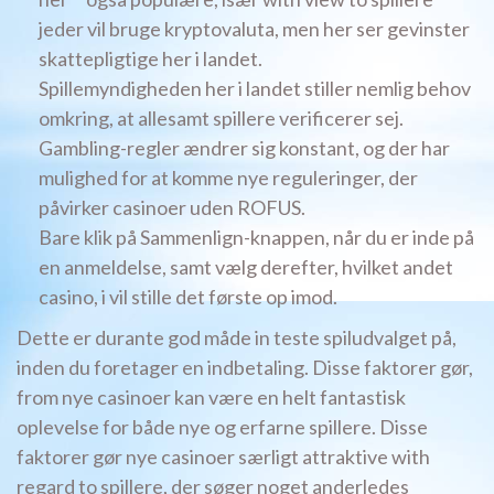
jeder vil bruge kryptovaluta, men her ser gevinster
skattepligtige her i landet.
Spillemyndigheden her i landet stiller nemlig behov
omkring, at allesamt spillere verificerer sej.
Gambling-regler ændrer sig konstant, og der har
mulighed for at komme nye reguleringer, der
påvirker casinoer uden ROFUS.
Bare klik på Sammenlign-knappen, når du er inde på
en anmeldelse, samt vælg derefter, hvilket andet
casino, i vil stille det første op imod.
Dette er durante god måde in teste spiludvalget på,
inden du foretager en indbetaling. Disse faktorer gør,
from nye casinoer kan være en helt fantastisk
oplevelse for både nye og erfarne spillere. Disse
faktorer gør nye casinoer særligt attraktive with
regard to spillere, der søger noget anderledes