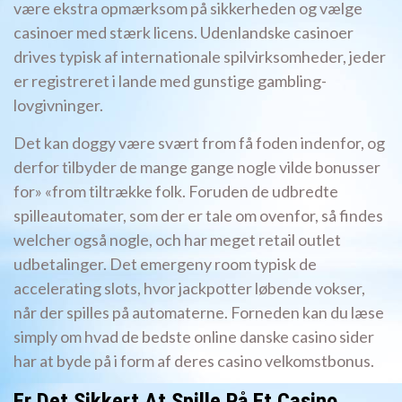
være ekstra opmærksom på sikkerheden og vælge
casinoer med stærk licens. Udenlandske casinoer
drives typisk af internationale spilvirksomheder, jeder
er registreret i lande med gunstige gambling-
lovgivninger.
Det kan doggy være svært from få foden indenfor, og
derfor tilbyder de mange gange nogle vilde bonusser
for» «from tiltrække folk. Foruden de udbredte
spilleautomater, som der er tale om ovenfor, så findes
welcher også nogle, och har meget retail outlet
udbetalinger. Det emergeny room typisk de
accelerating slots, hvor jackpotter løbende vokser,
når der spilles på automaterne. Forneden kan du læse
simply om hvad de bedste online danske casino sider
har at byde på i form af deres casino velkomstbonus.
Er Det Sikkert At Spille På Et Casino