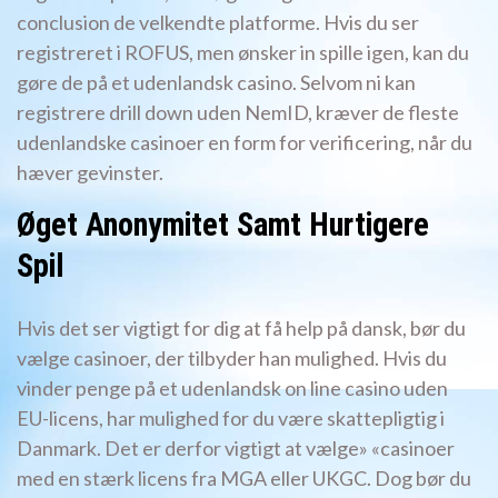
conclusion de velkendte platforme. Hvis du ser
registreret i ROFUS, men ønsker in spille igen, kan du
gøre de på et udenlandsk casino. Selvom ni kan
registrere drill down uden NemID, kræver de fleste
udenlandske casinoer en form for verificering, når du
hæver gevinster.
Øget Anonymitet Samt Hurtigere
Spil
Hvis det ser vigtigt for dig at få help på dansk, bør du
vælge casinoer, der tilbyder han mulighed. Hvis du
vinder penge på et udenlandsk on line casino uden
EU-licens, har mulighed for du være skattepligtig i
Danmark. Det er derfor vigtigt at vælge» «casinoer
med en stærk licens fra MGA eller UKGC. Dog bør du