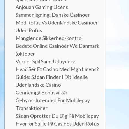
Anjouan Gaming Licens
Sammenligning: Danske Casinoer
Med Rofus Vs Udenlandske Casinoer
Uden Rofus
Manglende Sikkerhed/kontrol
Bedste Online Casinoer We Danmark
(oktober
Vurder Spil Samt Udbydere
Hvad Ser Et Casino Med Mga Licens?
Guide: Sådan Finder I Dit Ideelle
Udenlandske Casino
Gennemgå Bonusvilkår
Gebyrer Intended For Mobilepay
Transaktioner
Sådan Opretter Du Dig På Mobilepay
Hvorfor Spille På Casinos Uden Rofus