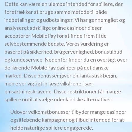
Dette kan være en ulempe intended for spillere, der
foretrækker at bruge samme metode til både
indbetalinger og udbetalinger. Vi har gennemgået og
analyseret adskillige online casinoer dieser
accepterer MobilePay for at finde frem til de
selvbestemmende bedste. Vores vurdering er
baseret på sikkerhed, brugervenlighed, bonustilbud
og kundeservice. Nedenfor finder du en oversigt over
de førende MobilePay casinoer på det danske
marked. Disse bonusser giver en fantastisk begin,
men e ser vigtigt in læse vilkårene, især
omsætningskravene. Disse restriktioner får mange
spillere until at vælge udenlandske alternativer.
Udover velkomstbonusser tilbyder mange casinoer
også løbende kampagner og tilbud intended for at
holde naturlige spillere engagerede.