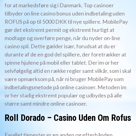
for at markedsføre sig i Danmark. Top casinoer
tilbyder on line casino bonus uden indbetaling uden
ROFUS på op til 5000 DKK til nye spillere. MobilePay
gør det ekstremt permit og ekstremt hurtigt at
modtage og overføre penge, når du nyder on-line
casino spil. Dette gælder især, forudsat at du er
durante af de en god del spillere, der foretrækker at
spinne hjulene på mobil eller tablet. Der im or her
selvfølgelig altid en række regler samt vilkår, som i skal
være opmærksom på, når ni bruger MobilePay som
indbetalingsmetode på online casinoer. Metoden im
or her stadig ekstremt populær og udbydes på alle
større samt mindre online casinoer.
Roll Dorado – Casino Uden Om Rofus
Ewallet tjenester er en anden og efterhånden