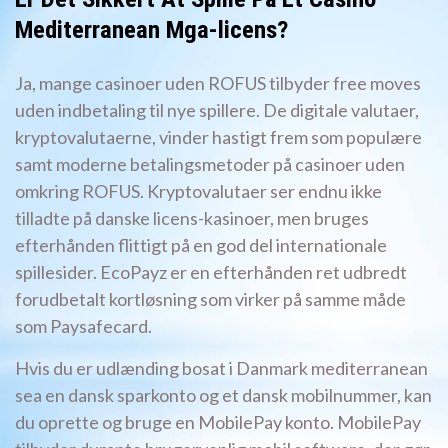
Mediterranean Mga-licens?
Ja, mange casinoer uden ROFUS tilbyder free moves
uden indbetaling til nye spillere. De digitale valutaer,
kryptovalutaerne, vinder hastigt frem som populære
samt moderne betalingsmetoder på casinoer uden
omkring ROFUS. Kryptovalutaer ser endnu ikke
tilladte på danske licens-kasinoer, men bruges
efterhånden flittigt på en god del internationale
spillesider. EcoPayz er en efterhånden ret udbredt
forudbetalt kortløsning som virker på samme måde
som Paysafecard.
Hvis du er udlænding bosat i Danmark mediterranean
sea en dansk sparkonto og et dansk mobilnummer, kan
du oprette og bruge en MobilePay konto. MobilePay