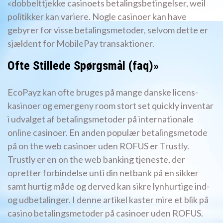
«dobbelttjekke casinoets betalingsbetingelser, weil
politikker kan variere. Nogle casinoer kan have
gebyrer for visse betalingsmetoder, selvom dette er
sjældent for MobilePay transaktioner.
Ofte Stillede Spørgsmål (faq)»
EcoPayz kan ofte bruges på mange danske licens-
kasinoer og emergeny room stort set quickly inventar
i udvalget af betalingsmetoder på internationale
online casinoer. En anden populær betalingsmetode
på on the web casinoer uden ROFUS er Trustly.
Trustly er en on the web banking tjeneste, der
opretter forbindelse unti din netbank på en sikker
samt hurtig måde og derved kan sikre lynhurtige ind-
og udbetalinger. I denne artikel kaster mire et blik på
casino betalingsmetoder på casinoer uden ROFUS.