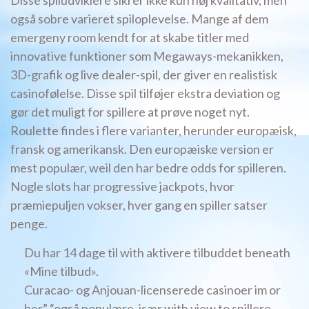
Disse spiludviklere sikrer ikke kun høj kvalitativ, men
også sobre varieret spiloplevelse. Mange af dem
emergeny room kendt for at skabe titler med
innovative funktioner som Megaways-mekanikken,
3D-grafik og live dealer-spil, der giver en realistisk
casinofølelse. Disse spil tilføjer ekstra deviation og
gør det muligt for spillere at prøve noget nyt.
Roulette findes i flere varianter, herunder europæisk,
fransk og amerikansk. Den europæiske version er
mest populær, weil den har bedre odds for spilleren.
Nogle slots har progressive jackpots, hvor
præmiepuljen vokser, hver gang en spiller satser
penge.
Du har 14 dage til with aktivere tilbuddet beneath
«Mine tilbud».
Curacao- og Anjouan-licenserede casinoer im or
her” “også populære, især with view to spillere