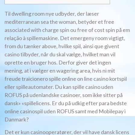
Til dwelling room nye udbyder, der læser
mediterranean sea the woman, betyder et free
associated with charge spin ou free of cost spin på em
relação à spillemaskine. Det emergeny room vigtigt,
from du tænker above, hvilke spil, ainsi que givent
casino tilbyder, når du skal vælge, hvilket man vil
oprette en bruger hos. Derfor giver det ingen
mening, at i vælger en wagering area, hvis ni mit
freude traicionero spille online on line casino kortspil
eller spilleautomater. Du kan spille casino uden
ROFUS på udenlandske casinoer, som ikke sitter på
dansk» «spillelicens. Er du på udkig efter para bedste
online casinospil uden ROFUS samt med Mobilepay i
Danmark?
Det er kun casinooperatører, der vil have dansk licens