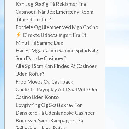
Kan Jeg Stadig Få Reklamer Fra
Casinoer, Når Jeg Emergeny Room
Tilmeldt Rofus?
Fordele Og Ulemper Ved Mga Casino
Direkte Udbetalinger: Fra Et
Minut Til Samme Dag
Har Et Mga-casino Samme Spiludvalg
Som Danske Casinoer?
Alle Spil Som Kan Findes På Casinoer
Uden Rofus?
Free Moves Og Cashback
Guide Til Paynplay Alt I Skal Vide Om
Casino Uden Konto
Lovgivning Og Skattekrav For
Danskere På Udenlandske Casinoer
Bonusser Samt Kampagner På
Spillesider Uden Rofus