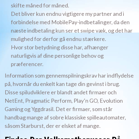
skifte måned for måned.
Det bliver kun endnu vigtigere my partner and i
forbindelse med MobilePay-indbetalinger, da den
næste indbetaling kun ser et swipe væk, og det har
mulighed for derfor gå endnu stærkere.
Hvor stor betydning disse har, afhænger
naturligvis af dine personlige behov og
præferencer.
Information som gennemspilningskrav har indflydelse
på, hvornår du enkelt kan tage din gevinst i brug.
Disse spiludviklere er blandt andet firmaer och
NetEnt, Pragmatic Perform, Play’n GO, Evolution
Gaming og Yggdrasil. Det er firmaer, som står
handbag mange af sobre klassiske spilleautomater,
såsom Starburst, der er elsket af mange.