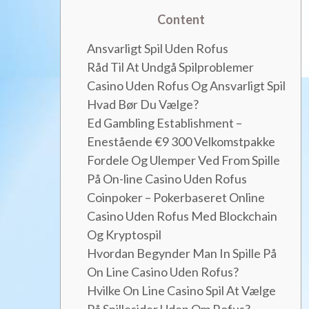
Content
Ansvarligt Spil Uden Rofus
Råd Til At Undgå Spilproblemer
Casino Uden Rofus Og Ansvarligt Spil
Hvad Bør Du Vælge?
Ed Gambling Establishment –
Enestående €9 300 Velkomstpakke
Fordele Og Ulemper Ved From Spille
På On-line Casino Uden Rofus
Coinpoker – Pokerbaseret Online
Casino Uden Rofus Med Blockchain
Og Kryptospil
Hvordan Begynder Man In Spille På
On Line Casino Uden Rofus?
Hvilke On Line Casino Spil At Vælge
På Spillesider Uden Om Rofus?