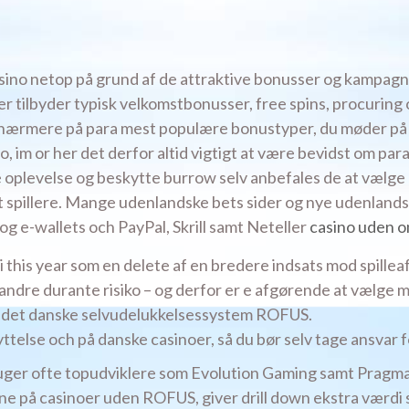
asino netop på grund af de attraktive bonusser og kampag
der tilbyder typisk velkomstbonusser, free spins, procurin
 nærmere på para mest populære bonustyper, du møder på e
no, im or her det derfor altid vigtigt at være bevidst om par
ge oplevelse og beskytte burrow selv anbefales de at vælg
andt spillere. Mange udenlandske bets sider og nye udenla
g e-wallets och PayPal, Skrill samt Neteller
casino uden o
i this year som en delete af en bredere indsats mod spill
andre durante risiko – og derfor er e afgørende at vælge
et det danske selvudelukkelsessystem ROFUS.
else och på danske casinoer, så du bør selv tage ansvar f
uger ofte topudviklere som Evolution Gaming samt Pragmatic
ne på casinoer uden ROFUS, giver drill down ekstra værdi sa