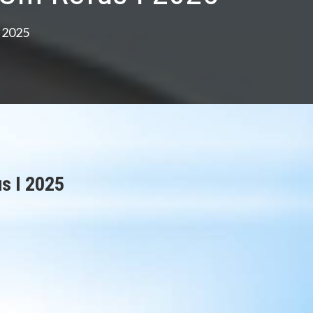
 2025
s I 2025