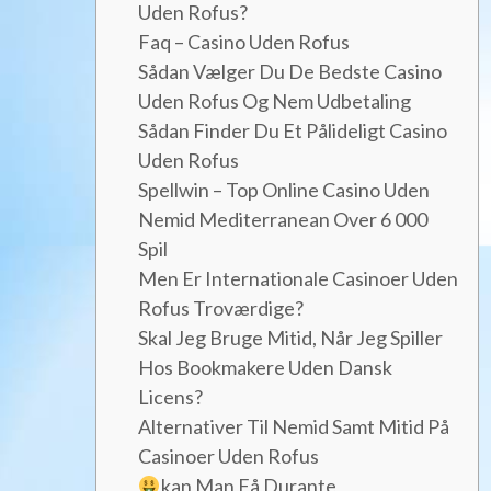
Uden Rofus?
Faq – Casino Uden Rofus
Sådan Vælger Du De Bedste Casino
Uden Rofus Og Nem Udbetaling
Sådan Finder Du Et Pålideligt Casino
Uden Rofus
Spellwin – Top Online Casino Uden
Nemid Mediterranean Over 6 000
Spil
Men Er Internationale Casinoer Uden
Rofus Troværdige?
Skal Jeg Bruge Mitid, Når Jeg Spiller
Hos Bookmakere Uden Dansk
Licens?
Alternativer Til Nemid Samt Mitid På
Casinoer Uden Rofus
kan Man Få Durante