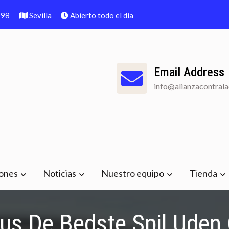
798
Sevilla
Abierto todo el día
Email Address
info@alianzacontral
a la corrupción
iones
Noticias
Nuestro equipo
Tienda
us De Bedste Spil Uden