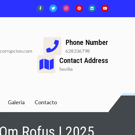
Phone Number
acorrupcion.com
628336798
Contact Address
Sevilla
Galeria
Contacto
 Om Rofus I 2025