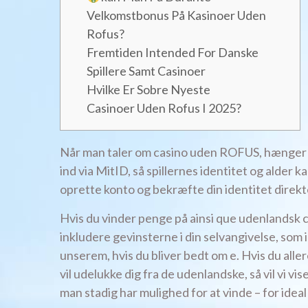
Velkomstbonus På Kasinoer Uden
Rofus?
Fremtiden Intended For Danske
Spillere Samt Casinoer
Hvilke Er Sobre Nyeste
Casinoer Uden Rofus I 2025?
Når man taler om casino uden ROFUS, hænger d
ind via MitID, så spillernes identitet og alder
oprette konto og bekræfte din identitet direk
Hvis du vinder penge på ainsi que udenlandsk c
inkludere gevinsterne i din selvangivelse, som 
unserem, hvis du bliver bedt om e. Hvis du all
vil udelukke dig fra de udenlandske, så vil vi 
man stadig har mulighed for at vinde – for idea