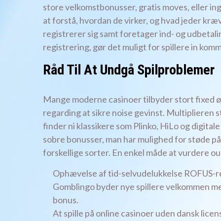
store velkomstbonusser, gratis moves, eller in
at forstå, hvordan de virker, og hvad jeder kr
registrerer sig samt foretager ind- og udbetali
registrering, gør det muligt for spillere in ko
Råd Til At Undgå Spilproblemer
Mange moderne casinoer tilbyder stort fixed øje
regarding at sikre noise gevinst. Multiplieren
finder ni klassikere som Plinko, HiLo og digit
sobre bonusser, man har mulighed for støde på 
forskellige sorter. En enkel måde at vurdere ou
Ophævelse af tid-selvudelukkelse ROFUS-regi
Gomblingo byder nye spillere velkommen med e
bonus.
At spille på online casinoer uden dansk lice