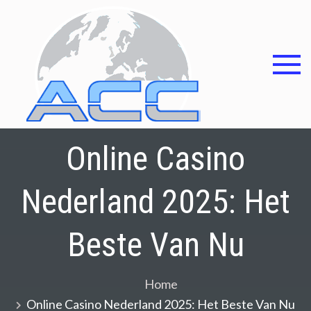
Skip
to
content
Asocia
Alianz
contra
Online Casino
corrup
Nederland 2025: Het
Beste Van Nu
Home
Online Casino Nederland 2025: Het Beste Van Nu