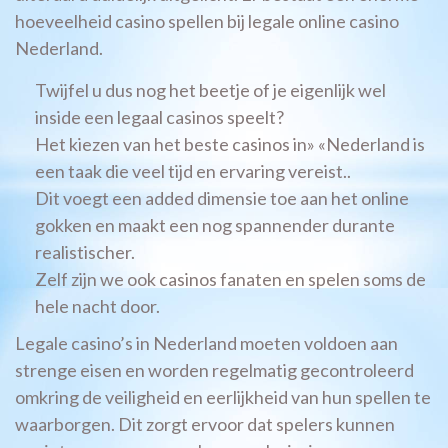
hoeveelheid casino spellen bij legale online casino
Nederland.
Twijfel u dus nog het beetje of je eigenlijk wel
inside een legaal casinos speelt?
Het kiezen van het beste casinos in» «Nederland is
een taak die veel tijd en ervaring vereist..
Dit voegt een added dimensie toe aan het online
gokken en maakt een nog spannender durante
realistischer.
Zelf zijn we ook casinos fanaten en spelen soms de
hele nacht door.
Legale casino’s in Nederland moeten voldoen aan
strenge eisen en worden regelmatig gecontroleerd
omkring de veiligheid en eerlijkheid van hun spellen te
waarborgen. Dit zorgt ervoor dat spelers kunnen