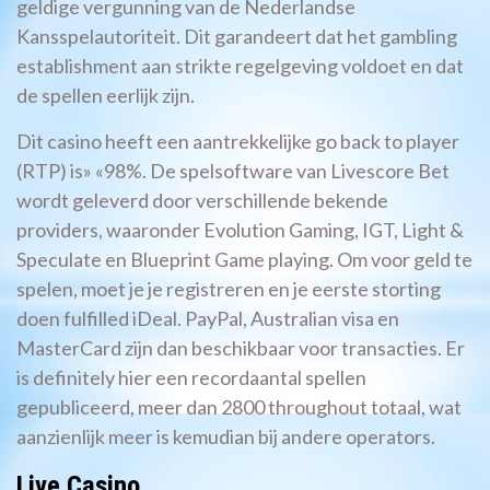
geldige vergunning van de Nederlandse
Kansspelautoriteit. Dit garandeert dat het gambling
establishment aan strikte regelgeving voldoet en dat
de spellen eerlijk zijn.
Dit casino heeft een aantrekkelijke go back to player
(RTP) is» «98%. De spelsoftware van Livescore Bet
wordt geleverd door verschillende bekende
providers, waaronder Evolution Gaming, IGT, Light &
Speculate en Blueprint Game playing. Om voor geld te
spelen, moet je je registreren en je eerste storting
doen fulfilled iDeal. PayPal, Australian visa en
MasterCard zijn dan beschikbaar voor transacties. Er
is definitely hier een recordaantal spellen
gepubliceerd, meer dan 2800 throughout totaal, wat
aanzienlijk meer is kemudian bij andere operators.
Live Casino