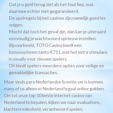
Dat je u geld terug ziet als het fout liep, was
daarmee echter niet gegarandeerd.
De spelregels bij het casinos zijn namelijk goed les
volgen.
Mocht dat toch het geval zijn, dan kan je uiteraard
eenvoudig je wachtwoord opnieuw instellen.
Bijvoorbeeld, TOTO Casino biedt een
bonussysteem tanto €711, wat het extra stimulans
is usually voor nieuwe spelers.
Dit biedt spelers meerdere opties voor veilige en
gemakkelijke transacties.
Maar sinds para Nederlandse licentie ser is kunnen
many of us alleen in Nederland legaal online gokken.
Om tot onze top 10 beste internet casino van
Nederland te bepalen, kijken we naar evaluations,
klanttevredenheid, verantwoord spelen,