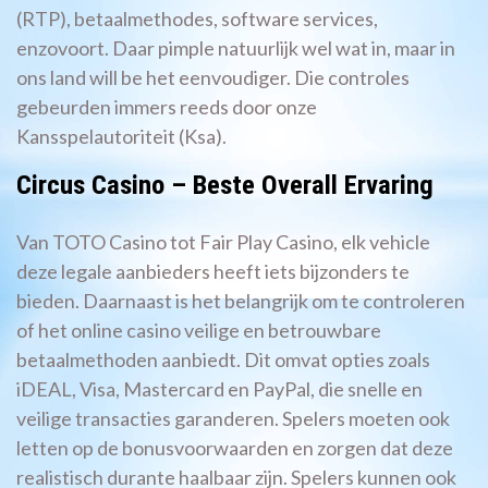
(RTP), betaalmethodes, software services,
enzovoort. Daar pimple natuurlijk wel wat in, maar in
ons land will be het eenvoudiger. Die controles
gebeurden immers reeds door onze
Kansspelautoriteit (Ksa).
Circus Casino – Beste Overall Ervaring
Van TOTO Casino tot Fair Play Casino, elk vehicle
deze legale aanbieders heeft iets bijzonders te
bieden. Daarnaast is het belangrijk om te controleren
of het online casino veilige en betrouwbare
betaalmethoden aanbiedt. Dit omvat opties zoals
iDEAL, Visa, Mastercard en PayPal, die snelle en
veilige transacties garanderen. Spelers moeten ook
letten op de bonusvoorwaarden en zorgen dat deze
realistisch durante haalbaar zijn. Spelers kunnen ook