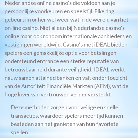
Nederlandse online casino’s die voldoen aan je
persoonlijke voorkeuren en speelstijl. Elke dag
gebeurt im or her wel weer wat in de wereld van het
on-line casino. Niet alleen bij Nederlandse casino’s
online maar ook rondom internationale aanbieders en
vestigingen wereldwijd. Casino’s met iDEAL bieden
spelers een gemakkelijke optie voor betalingen,
ondersteund entrance een sterke reputatie van
betrouwbaarheid durante veiligheid. IDEAL werkt
nauw samen attained banken en valt onder toezicht
van de Autoriteit Financiële Markten (AFM), wat de
hoge lover van vertrouwen verder versterkt.
Deze methoden zorgen voor veilige en snelle
transacties, waardoor spelers meer tijd kunnen
besteden aan het genieten van hun favoriete
spellen.