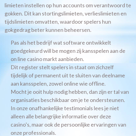
limieten instellen op hun accounts om verantwoord te
gokken. Dit kan stortingslimieten, verlieslimieten en
tijdslimieten omvatten, waardoor spelers hun
gokgedrag beter kunnen beheersen.
Pas als het bedrijf wat software ontwikkelt
goedgekeurd will be mogen zij kansspelen aan de
on line casino markt aanbieden.
Dit register stelt spelers in staat om zichzelf
tijdelijk of permanent uit te sluiten van deelname
aan kansspelen, zowel online wie offline.
Mocht je ooit hulp nodig hebben, dan zijn er tal van
organisaties beschikbaar om je te ondersteunen.
In onze onafhankelijke testimonials lees je niet
alleen alle belangrijke informatie over deze
casino’s, maar ook de persoonlijke ervaringen van
onze professionals.