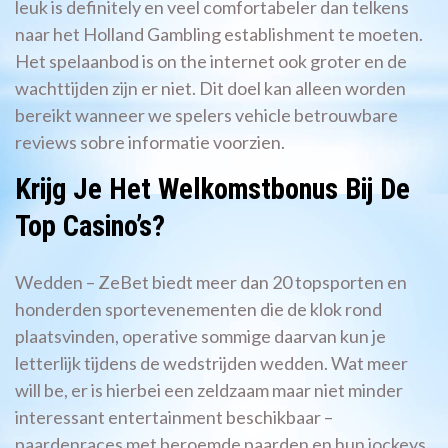
leuk is definitely en veel comfortabeler dan telkens
naar het Holland Gambling establishment te moeten.
Het spelaanbod is on the internet ook groter en de
wachttijden zijn er niet. Dit doel kan alleen worden
bereikt wanneer we spelers vehicle betrouwbare
reviews sobre informatie voorzien.
Krijg Je Het Welkomstbonus Bij De
Top Casino’s?
Wedden – ZeBet biedt meer dan 20 topsporten en
honderden sportevenementen die de klok rond
plaatsvinden, operative sommige daarvan kun je
letterlijk tijdens de wedstrijden wedden. Wat meer
will be, er is hierbei een zeldzaam maar niet minder
interessant entertainment beschikbaar –
paardenraces met beroemde paarden en hun jockeys.