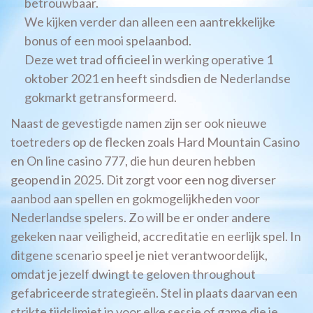
betrouwbaar.
We kijken verder dan alleen een aantrekkelijke
bonus of een mooi spelaanbod.
Deze wet trad officieel in werking operative 1
oktober 2021 en heeft sindsdien de Nederlandse
gokmarkt getransformeerd.
Naast de gevestigde namen zijn ser ook nieuwe
toetreders op de flecken zoals Hard Mountain Casino
en On line casino 777, die hun deuren hebben
geopend in 2025. Dit zorgt voor een nog diverser
aanbod aan spellen en gokmogelijkheden voor
Nederlandse spelers. Zo will be er onder andere
gekeken naar veiligheid, accreditatie en eerlijk spel. In
ditgene scenario speel je niet verantwoordelijk,
omdat je jezelf dwingt te geloven throughout
gefabriceerde strategieën. Stel in plaats daarvan een
strikte tijdslimiet in voor elke sessie of game die je