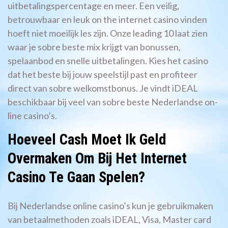
uitbetalingspercentage en meer. Een veilig,
betrouwbaar en leuk on the internet casino vinden
hoeft niet moeilijk les zijn. Onze leading 10 laat zien
waar je sobre beste mix krijgt van bonussen,
spelaanbod en snelle uitbetalingen. Kies het casino
dat het beste bij jouw speelstijl past en profiteer
direct van sobre welkomstbonus. Je vindt iDEAL
beschikbaar bij veel van sobre beste Nederlandse on-
line casino’s.
Hoeveel Cash Moet Ik Geld
Overmaken Om Bij Het Internet
Casino Te Gaan Spelen?
Bij Nederlandse online casino’s kun je gebruikmaken
van betaalmethoden zoals iDEAL, Visa, Master card