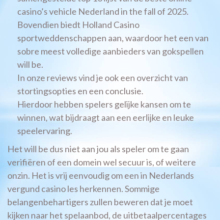
casino’s vehicle Nederland in the fall of 2025.
Bovendien biedt Holland Casino
sportweddenschappen aan, waardoor het een van
sobre meest volledige aanbieders van gokspellen
will be.
In onze reviews vind je ook een overzicht van
stortingsopties en een conclusie.
Hierdoor hebben spelers gelijke kansen om te
winnen, wat bijdraagt aan een eerlijke en leuke
speelervaring.
Het will be dus niet aan jou als speler om te gaan
verifiëren of een domein wel secuur is, of weitere
onzin. Het is vrij eenvoudig om een in Nederlands
vergund casino les herkennen. Sommige
belangenbehartigers zullen beweren dat je moet
kijken naar het spelaanbod, de uitbetaalpercentages