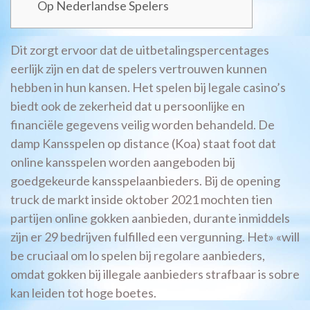
Op Nederlandse Spelers
Dit zorgt ervoor dat de uitbetalingspercentages
eerlijk zijn en dat de spelers vertrouwen kunnen
hebben in hun kansen. Het spelen bij legale casino’s
biedt ook de zekerheid dat u persoonlijke en
financiële gegevens veilig worden behandeld. De
damp Kansspelen op distance (Koa) staat foot dat
online kansspelen worden aangeboden bij
goedgekeurde kansspelaanbieders. Bij de opening
truck de markt inside oktober 2021 mochten tien
partijen online gokken aanbieden, durante inmiddels
zijn er 29 bedrijven fulfilled een vergunning. Het» «will
be cruciaal om lo spelen bij regolare aanbieders,
omdat gokken bij illegale aanbieders strafbaar is sobre
kan leiden tot hoge boetes.