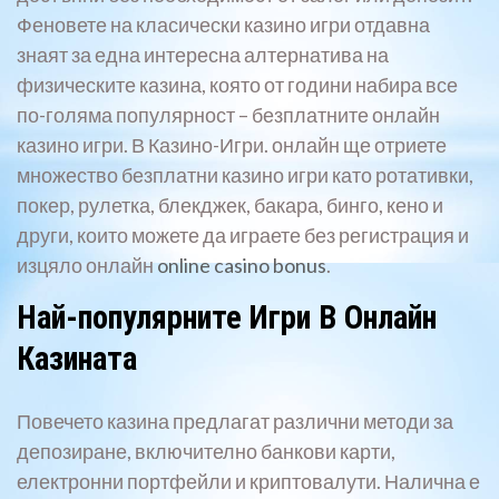
Феновете на класически казино игри отдавна
знаят за една интересна алтернатива на
физическите казина, която от години набира все
по-голяма популярност – безплатните онлайн
казино игри. В Казино-Игри. онлайн ще отриете
множество безплатни казино игри като ротативки,
покер, рулетка, блекджек, бакара, бинго, кено и
други, които можете да играете без регистрация и
изцяло онлайн
online casino bonus
.
Най-популярните Игри В Онлайн
Казината
Повечето казина предлагат различни методи за
депозиране, включително банкови карти,
електронни портфейли и криптовалути. Налична е