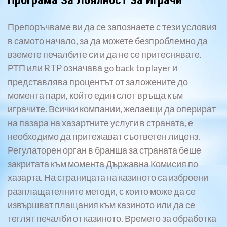
Препоръчваме ви да се запознаете с тези условия
в самото начало, за да можете безпроблемно да
вземете печалбите си и да не се притеснявате.
РТП или RTP означава go back to player и
представлява процентът от заложените до
момента пари, който един слот връща към
играчите. Всички компании, желаещи да оперират
на пазара на хазартните услуги в страната, е
необходимо да притежават съответен лиценз.
Регулаторен орган в бранша за страната беше
закритата към момента Държавна Комисия по
хазарта. На страницата на казиното са изброени
разплащателните методи, с които може да се
извършват плащания към казиното или да се
теглят печалби от казиното. Времето за обработка