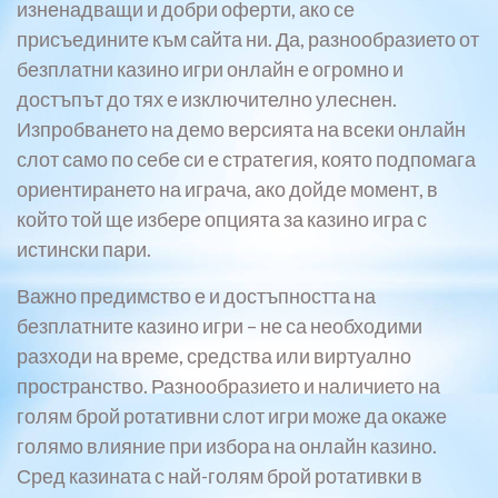
изненадващи и добри оферти, ако се
присъедините към сайта ни. Да, разнообразието от
безплатни казино игри онлайн е огромно и
достъпът до тях е изключително улеснен.
Изпробването на демо версията на всеки онлайн
слот само по себе си е стратегия, която подпомага
ориентирането на играча, ако дойде момент, в
който той ще избере опцията за казино игра с
истински пари.
Важно предимство е и достъпността на
безплатните казино игри – не са необходими
разходи на време, средства или виртуално
пространство. Разнообразието и наличието на
голям брой ротативни слот игри може да окаже
голямо влияние при избора на онлайн казино.
Сред казината с най-голям брой ротативки в