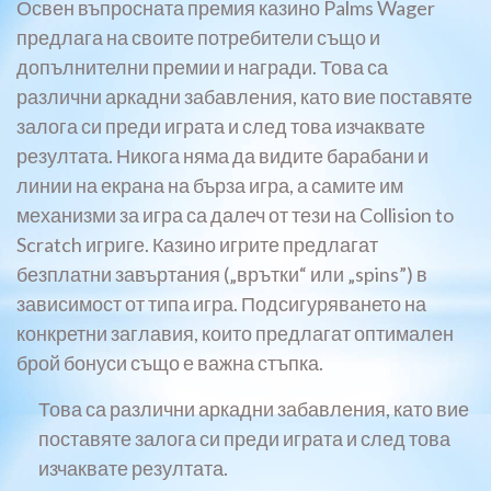
Освен въпросната премия казино Palms Wager
предлага на своите потребители също и
допълнителни премии и награди. Това са
различни аркадни забавления, като вие поставяте
залога си преди играта и след това изчаквате
резултата. Никога няма да видите барабани и
линии на екрана на бърза игра, а самите им
механизми за игра са далеч от тези на Collision to
Scratch игриге. Казино игрите предлагат
безплатни завъртания („врътки“ или „spins”) в
зависимост от типа игра. Подсигуряването на
конкретни заглавия, които предлагат оптимален
брой бонуси също е важна стъпка.
Това са различни аркадни забавления, като вие
поставяте залога си преди играта и след това
изчаквате резултата.