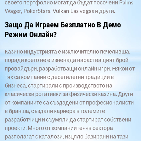
своето портфолио могат да бъдат посочени Palms
Wager, PokerStars, Vulkan Las vegas и други.
Защо Да Играем Безплатно В Демо
Режим Онлайн?
Казино индустрията е изключително печеливша,
поради което не е изненада нарастващият брой
провайдъри, разработващи онлайн игри. Някои от
тях са компании с десетилетни традиции в
бизнеса, стартирали с производството на
класически ротативки за физически казина. Други
от компаниите са създадени от професионалисти
в бранша, създали кариера в големите
разработчици и съумяли да стартират собствени
проекти. Много от компаниите» «в сектора
разполагат с каталози, изцяло базирани на тази