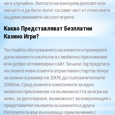
не е случайно. Липсата на изискуем депозит или
какъвто и да било залог са само част от плюсовете
на демо режимите на слот игрите.
Kакво Представляват Безплатни
Казино Игри?
Тествайте обслужването на клиенти и проверете
дали казиното разполага с мобилно приложение
или добре оптимизиран сайт. Sesame. bg предлага
на своите нови клиенти атрактивен стартов бонус
за казино в размер на 100% до съблазнителните
2000лв. Сред важните компоненти за едно
мобилно приложение са възможността за игри на
живо, за депозиране, възможност за комуникация с
представител на екипа на казиното и други.
Потопете се във вълнуващо приключение с