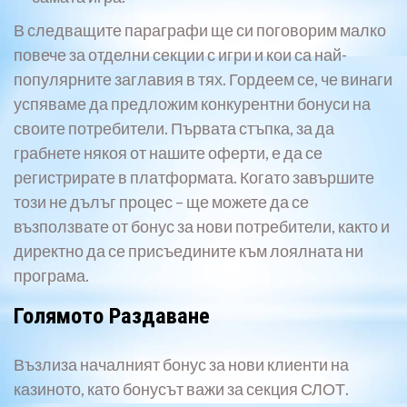
В следващите параграфи ще си поговорим малко
повече за отделни секции с игри и кои са най-
популярните заглавия в тях. Гордеем се, че винаги
успяваме да предложим конкурентни бонуси на
своите потребители. Първата стъпка, за да
грабнете някоя от нашите оферти, е да се
регистрирате в платформата. Когато завършите
този не дълъг процес – ще можете да се
възползвате от бонус за нови потребители, както и
директно да се присъедините към лоялната ни
програма.
Голямото Раздаване
Възлиза началният бонус за нови клиенти на
казиното, като бонусът важи за секция СЛОТ.