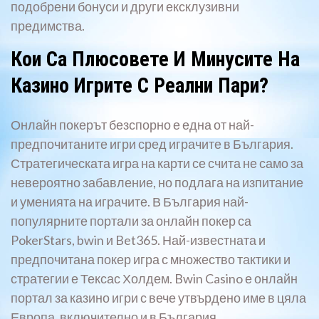
подобрени бонуси и други ексклузивни
предимства.
Кои Са Плюсовете И Минусите На
Казино Игрите С Реални Пари?
Онлайн покерът безспорно е една от най-
предпочитаните игри сред играчите в България.
Стратегическата игра на карти се счита не само за
невероятно забавление, но подлага на изпитание
и уменията на играчите. В България най-
популярните портали за онлайн покер са
PokerStars, bwin и Bet365. Най-известната и
предпочитана покер игра с множество тактики и
стратегии е Тексас Холдем. Bwin Casino е онлайн
портал за казино игри с вече утвърдено име в цяла
Европа, включително и в България.