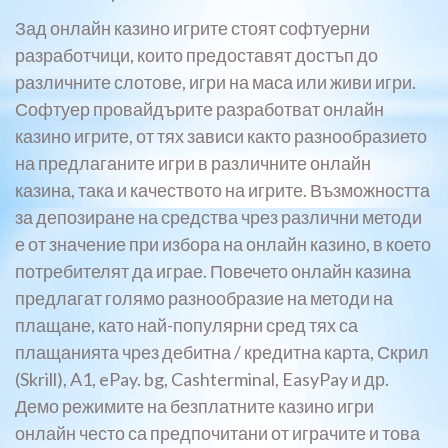
Зад онлайн казино игрите стоят софтуерни
разработчици, които предоставят достъп до
различните слотове, игри на маса или живи игри.
Софтуер провайдърите разработват онлайн
казино игрите, от тях зависи както разнообразието
на предлаганите игри в различните онлайн
казина, така и качеството на игрите. Възможността
за депозиране на средства чрез различни методи
е от значение при избора на онлайн казино, в което
потребителят да играе. Повечето онлайн казина
предлагат голямо разнообразие на методи на
плащане, като най-популярни сред тях са
плащанията чрез дебитна / кредитна карта, Скрил
(Skrill), A1, ePay. bg, Cashterminal, EasyPay и др.
Демо режимите на безплатните казино игри
онлайн често са предпочитани от играчите и това