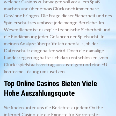
welcher Casinos zu bewegen soll vor allem Spaß
machen und über etwas Glück noch immer bare
Gewinne bringen. Die Frage dieser Sicherheit und des
Spielerschutzes umfasst jede menge Bereiche. Im
Wesentlichen ist es expire technische Sicherheit und
die Eindämmung jeder Gefahren der Spielsucht. In
meinen Analyze überprüfe ich ebenfalls, ob der
Datenschutz eingehalten wird. Doch die damalige
Landesregierung hatte sich dazu entschlossen, vom
Glücksspielstaatsvertrag auszusteigen und eine EU-
konforme Lösung umzusetzen.
Top Online Casinos Bieten Viele
Hohe Auszahlungsquote
Sie finden unter uns die Berichte zu jedem On the
internet Casino, die die Experte für Sie getestet