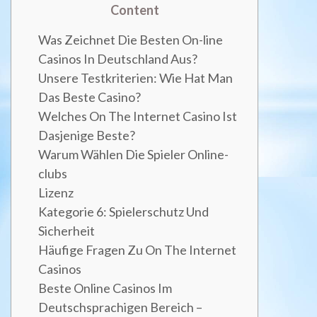
Content
Was Zeichnet Die Besten On-line
Casinos In Deutschland Aus?
Unsere Testkriterien: Wie Hat Man
Das Beste Casino?
Welches On The Internet Casino Ist
Dasjenige Beste?
Warum Wählen Die Spieler Online-
clubs
Lizenz
Kategorie 6: Spielerschutz Und
Sicherheit
Häufige Fragen Zu On The Internet
Casinos
Beste Online Casinos Im
Deutschsprachigen Bereich –