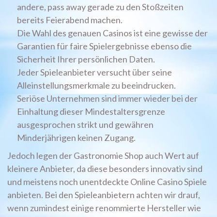
andere, pass away gerade zu den Stoßzeiten
bereits Feierabend machen.
Die Wahl des genauen Casinos ist eine gewisse der
Garantien für faire Spielergebnisse ebenso die
Sicherheit Ihrer persönlichen Daten.
Jeder Spieleanbieter versucht über seine
Alleinstellungsmerkmale zu beeindrucken.
Seriöse Unternehmen sind immer wieder bei der
Einhaltung dieser Mindestaltersgrenze
ausgesprochen strikt und gewähren
Minderjährigen keinen Zugang.
Jedoch legen der Gastronomie Shop auch Wert auf
kleinere Anbieter, da diese besonders innovativ sind
und meistens noch unentdeckte Online Casino Spiele
anbieten. Bei den Spieleanbietern achten wir drauf,
wenn zumindest einige renommierte Hersteller wie