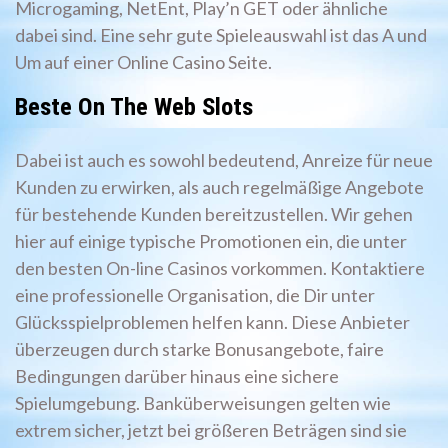
Microgaming, NetEnt, Play’n GET oder ähnliche
dabei sind. Eine sehr gute Spieleauswahl ist das A und
Um auf einer Online Casino Seite.
Beste On The Web Slots
Dabei ist auch es sowohl bedeutend, Anreize für neue
Kunden zu erwirken, als auch regelmäßige Angebote
für bestehende Kunden bereitzustellen. Wir gehen
hier auf einige typische Promotionen ein, die unter
den besten On-line Casinos vorkommen. Kontaktiere
eine professionelle Organisation, die Dir unter
Glücksspielproblemen helfen kann. Diese Anbieter
überzeugen durch starke Bonusangebote, faire
Bedingungen darüber hinaus eine sichere
Spielumgebung. Banküberweisungen gelten wie
extrem sicher, jetzt bei größeren Beträgen sind sie