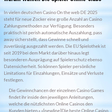
In vielen deutschen Casino On the web DE 2025
steht für neue Zocker eine große Anzahl an Casino
Zahlungsmethoden zur Verfügung. Besonders
praktisch ist perish automatische Auszahlung, pass
away sicherstellt, dass Gewinne schnell und
zuverlässig ausgezahlt werden. Die EU Spielothek ist
seit 2019 bei dem Markt darüber hinaus legt
besonderen Ausprägung auf Spielerschutz ebenso
Datensicherheit. So können Spieler persönliche
Limitations für Einzahlungen, Einsätze und Verluste
festlegen.
Die Gewinnchancen der einzelnen Casino Games
findet ihr inside den jeweiligen Anleitungen,
welche die nützlichsten Online Casinos den
Kunden bieten.» «[newline]Die beste Online Casino