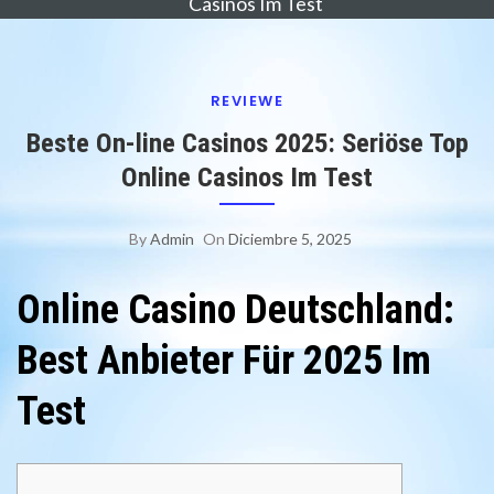
Casinos Im Test
REVIEWE
Beste On-line Casinos 2025: Seriöse Top
Online Casinos Im Test
By
Admin
On
Diciembre 5, 2025
Online Casino Deutschland:
Best Anbieter Für 2025 Im
Test