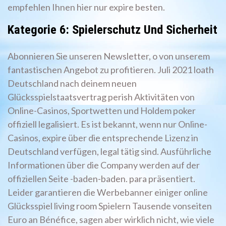
empfehlen Ihnen hier nur expire besten.
Kategorie 6: Spielerschutz Und Sicherheit
Abonnieren Sie unseren Newsletter, o von unserem
fantastischen Angebot zu profitieren. Juli 2021 loath
Deutschland nach deinem neuen
Glücksspielstaatsvertrag perish Aktivitäten von
Online-Casinos, Sportwetten und Holdem poker
offiziell legalisiert. Es ist bekannt, wenn nur Online-
Casinos, expire über die entsprechende Lizenz in
Deutschland verfügen, legal tätig sind. Ausführliche
Informationen über die Company werden auf der
offiziellen Seite -baden-baden. para präsentiert.
Leider garantieren die Werbebanner einiger online
Glücksspiel living room Spielern Tausende vonseiten
Euro an Bénéfice, sagen aber wirklich nicht, wie viele