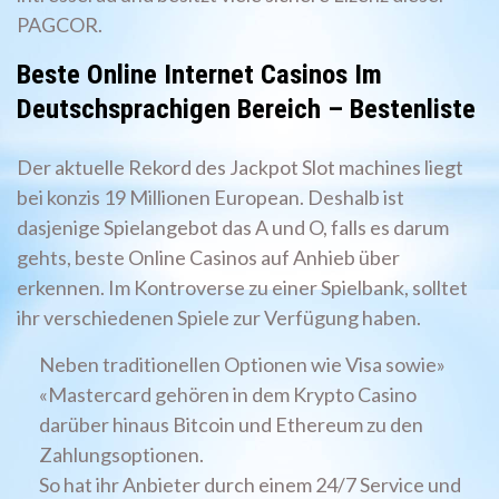
PAGCOR.
Beste Online Internet Casinos Im
Deutschsprachigen Bereich – Bestenliste
Der aktuelle Rekord des Jackpot Slot machines liegt
bei konzis 19 Millionen European. Deshalb ist
dasjenige Spielangebot das A und O, falls es darum
gehts, beste Online Casinos auf Anhieb über
erkennen. Im Kontroverse zu einer Spielbank, solltet
ihr verschiedenen Spiele zur Verfügung haben.
Neben traditionellen Optionen wie Visa sowie»
«Mastercard gehören in dem Krypto Casino
darüber hinaus Bitcoin und Ethereum zu den
Zahlungsoptionen.
So hat ihr Anbieter durch einem 24/7 Service und