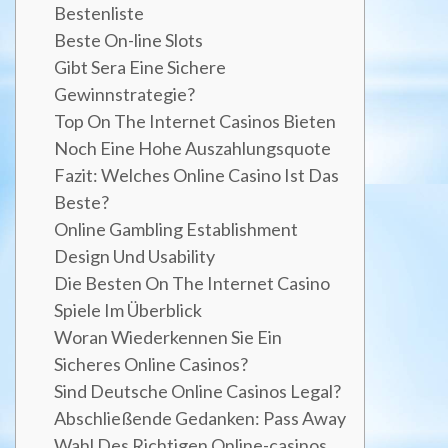
Bestenliste
Beste On-line Slots
Gibt Sera Eine Sichere
Gewinnstrategie?
Top On The Internet Casinos Bieten
Noch Eine Hohe Auszahlungsquote
Fazit: Welches Online Casino Ist Das
Beste?
Online Gambling Establishment
Design Und Usability
Die Besten On The Internet Casino
Spiele Im Überblick
Woran Wiederkennen Sie Ein
Sicheres Online Casinos?
Sind Deutsche Online Casinos Legal?
Abschließende Gedanken: Pass Away
Wahl Des Richtigen Online-casinos