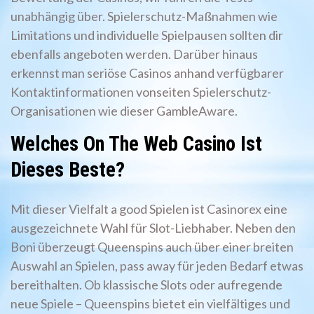
unabhängig über. Spielerschutz-Maßnahmen wie
Limitations und individuelle Spielpausen sollten dir
ebenfalls angeboten werden. Darüber hinaus
erkennst man seriöse Casinos anhand verfügbarer
Kontaktinformationen vonseiten Spielerschutz-
Organisationen wie dieser GambleAware.
Welches On The Web Casino Ist
Dieses Beste?
Mit dieser Vielfalt a good Spielen ist Casinorex eine
ausgezeichnete Wahl für Slot-Liebhaber. Neben den
Boni überzeugt Queenspins auch über einer breiten
Auswahl an Spielen, pass away für jeden Bedarf etwas
bereithalten. Ob klassische Slots oder aufregende
neue Spiele – Queenspins bietet ein vielfältiges und