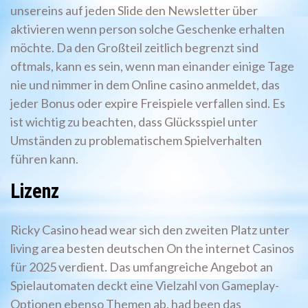
unsereins auf jeden Slide den Newsletter über
aktivieren wenn person solche Geschenke erhalten
möchte. Da den Großteil zeitlich begrenzt sind
oftmals, kann es sein, wenn man einander einige Tage
nie und nimmer in dem Online casino anmeldet, das
jeder Bonus oder expire Freispiele verfallen sind. Es
ist wichtig zu beachten, dass Glücksspiel unter
Umständen zu problematischem Spielverhalten
führen kann.
Lizenz
Ricky Casino head wear sich den zweiten Platz unter
living area besten deutschen On the internet Casinos
für 2025 verdient. Das umfangreiche Angebot an
Spielautomaten deckt eine Vielzahl von Gameplay-
Optionen ebenso Themen ab, had been das