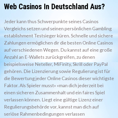
Web Casinos In Deutschland Aus?
Jeder kann thus Schwerpunkte seines Casinos
Vergleichs setzen und seinen persönlichen Gambling
establishment Testsieger küren. Schnelle und sichere
Zahlungen ermöglichen dir die besten Online Casinos
auf verschiedenen Wegen. Du kannst auf eine große
Anzahl an E-Wallets zurückgreifen, zu denen
beispielsweise Neteller, MiFinity, Skrill oder PayPal
gehören. Die Lizenzierung sowie Regulierung ist für
die Bewertung jeder Online Casinos dieser wichtigste
Faktor. Als Spieler musst» «man dich jederzeit bei
einen sicheren Zusammenhalt und ein faires Spiel
verlassen können. Liegt eine gültige Lizenz einer
Regulierungsbehörde vor, kannst man dich auf
seriöse Rahmenbedingungen verlassen