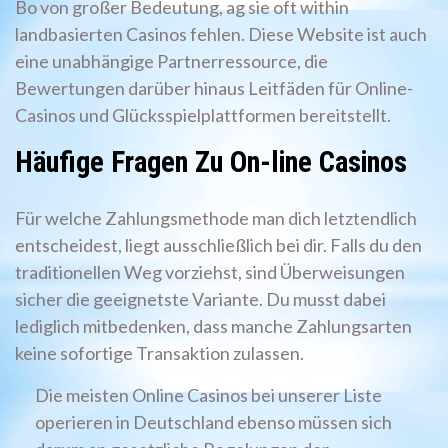
Bo von großer Bedeutung, ag sie oft within
landbasierten Casinos fehlen. Diese Website ist auch
eine unabhängige Partnerressource, die
Bewertungen darüber hinaus Leitfäden für Online-
Casinos und Glücksspielplattformen bereitstellt.
Häufige Fragen Zu On-line Casinos
Für welche Zahlungsmethode man dich letztendlich
entscheidest, liegt ausschließlich bei dir. Falls du den
traditionellen Weg vorziehst, sind Überweisungen
sicher die geeignetste Variante. Du musst dabei
lediglich mitbedenken, dass manche Zahlungsarten
keine sofortige Transaktion zulassen.
Die meisten Online Casinos bei unserer Liste
operieren in Deutschland ebenso müssen sich