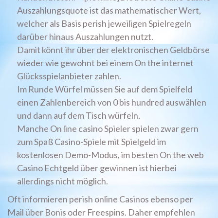
Auszahlungsquote ist das mathematischer Wert,
welcher als Basis perish jeweiligen Spielregeln
darüber hinaus Auszahlungen nutzt.
Damit könnt ihr über der elektronischen Geldbörse
wieder wie gewohnt bei einem On the internet
Glücksspielanbieter zahlen.
Im Runde Würfel müssen Sie auf dem Spielfeld
einen Zahlenbereich von 0 bis hundred auswählen
und dann auf dem Tisch würfeln.
Manche On line casino Spieler spielen zwar gern
zum Spaß Casino-Spiele mit Spielgeld im
kostenlosen Demo-Modus, im besten On the web
Casino Echtgeld über gewinnen ist hierbei
allerdings nicht möglich.
Oft informieren perish online Casinos ebenso per
Mail über Bonis oder Freespins. Daher empfehlen