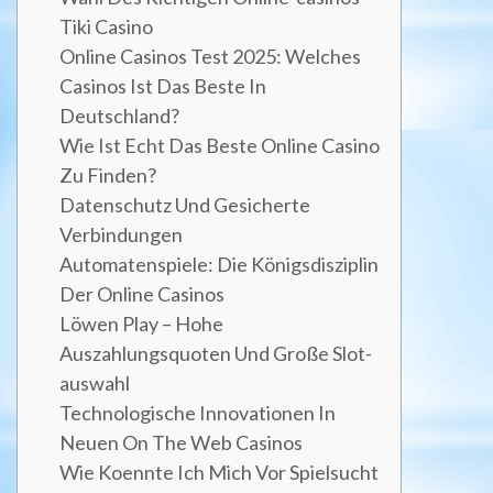
Tiki Casino
Online Casinos Test 2025: Welches
Casinos Ist Das Beste In
Deutschland?
Wie Ist Echt Das Beste Online Casino
Zu Finden?
Datenschutz Und Gesicherte
Verbindungen
Automatenspiele: Die Königsdisziplin
Der Online Casinos
Löwen Play – Hohe
Auszahlungsquoten Und Große Slot-
auswahl
Technologische Innovationen In
Neuen On The Web Casinos
Wie Koennte Ich Mich Vor Spielsucht