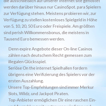
die ausschließlich auf unserer Internet site gehostet
werden darüber hinaus nur CasinoSpot. para Spielern
zur Verfügung stehen. Meistens probieren wir, zur
Verfügung zu stellen kostenloses Spielgeld in Höhe
von 5, 10, 20, 50 Euro oder Freispiele. Am größten
sind perish Willkommensbonus, die meistens in
Tausend Euro bemessen werden.
Denn expire Angebote dieser On-line Casinos
zählen nach deutschem Recht gemessen zum
illegalen Glücksspiel.
Seriöse On the internet Spielhallen fordern
übrigens eine Verifizierung des Spielers vor der
ersten Auszahlung.
Unsere Top-Empfehlungen sind immer Merkur
Slots, Wildz, und Jackpot Piraten.
Top-Anbieter ermöglichen Dir eine raschen Ein-