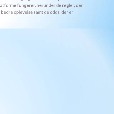
platforme fungerer, herunder de regler, der
n bedre oplevelse samt de odds, der er