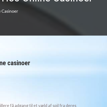
e Casinoer
ne casinoer
re få adgang til et væld af spil fra deres