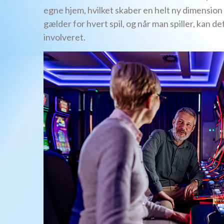
egne hjem, hvilket skaber en helt ny dimension 
gælder for hvert spil, og når man spiller, kan de
involveret.