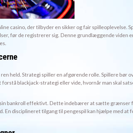
line casino, der tilbyder en sikker og fair spilleoplevelse. 
er, før de registrerer sig. Denne grundlæggende viden er
es.
ncerne
 ren held. Strategi spiller en afgørende rolle. Spillere bør 
at forstå blackjack-strategi eller vide, hvornår man skal sa
n bankroll effektivt. Dette indebærer at sætte grænser for,
. En disciplineret tilgang til pengespil kan hjælpe med at 
agner