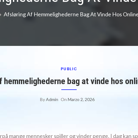
Afsløring Af Hemmelighederne Bag At Vinde Hos Onlin
PUBLIC
af hemmelighederne bag at vinde hos onli
By
Admin
On
Marzo 2, 2026
å mange mennesker spiller og vinder penge. I dag kan spille