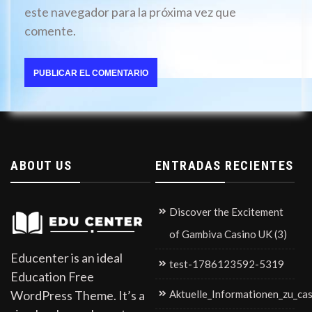
este navegador para la próxima vez que
comente.
ABOUT US
ENTRADAS RECIENTES
Discover the Excitement
of Gambiva Casino UK (3)
Educenter is an ideal
test-1786123592-5319
Education Free
Aktuelle_Informationen_zu_cas
WordPress Theme. It’s a