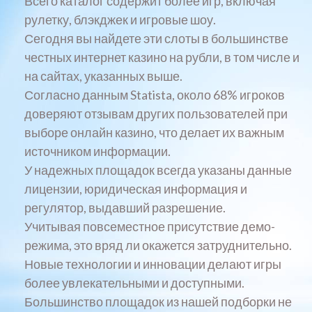
Всего каталог содержит более игр, включая
рулетку, блэкджек и игровые шоу.
Сегодня вы найдете эти слоты в большинстве
честных интернет казино на рубли, в том числе и
на сайтах, указанных выше.
Согласно данным Statista, около 68% игроков
доверяют отзывам других пользователей при
выборе онлайн казино, что делает их важным
источником информации.
У надежных площадок всегда указаны данные
лицензии, юридическая информация и
регулятор, выдавший разрешение.
Учитывая повсеместное присутствие демо-
режима, это вряд ли окажется затруднительно.
Новые технологии и инновации делают игры
более увлекательными и доступными.
Большинство площадок из нашей подборки не