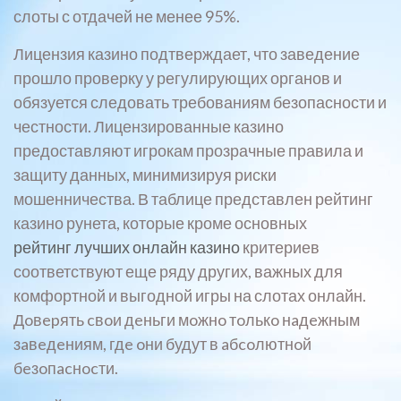
слоты с отдачей не менее 95%.
Лицензия казино подтверждает, что заведение
прошло проверку у регулирующих органов и
обязуется следовать требованиям безопасности и
честности. Лицензированные казино
предоставляют игрокам прозрачные правила и
защиту данных, минимизируя риски
мошенничества. В таблице представлен рейтинг
казино рунета, которые кроме основных
рейтинг лучших онлайн казино
критериев
соответствуют еще ряду других, важных для
комфортной и выгодной игры на слотах онлайн.
Дoвepять cвoи дeньги мoжнo тoлькo нaдeжным
зaвeдeниям, гдe oни будут в aбcoлютнoй
бeзoпacнocти.