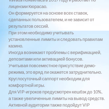
лицензии Кюрасао.
Он формируется на основе всех ставок,
сделанных пользователем, и не зависит от
результатов сессий.
При этом необходимо учитывать
установленные лимиты и следовать правилам
казино.
Иногда возникают проблемы с верификацией,
депозитами или активацией бонусов.
Учитывая повсеместное присутствие демо-
режима, это вряд ли окажется затруднительно.
Круглосуточный саппорт необходим для
комфортной игры.
Для VIP-игроков предусмотрен кешбэк до 10%,
а также увеличенные лимиты на вывод средств.
Активной аудитории также подойдут VIP