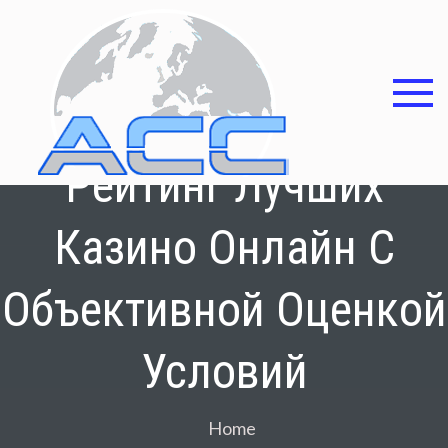
Skip
to
content
Asocia
Alianz
Рейтинг Лучших
contra
Казино Онлайн С
corrup
Объективной Оценкой
Условий
Home