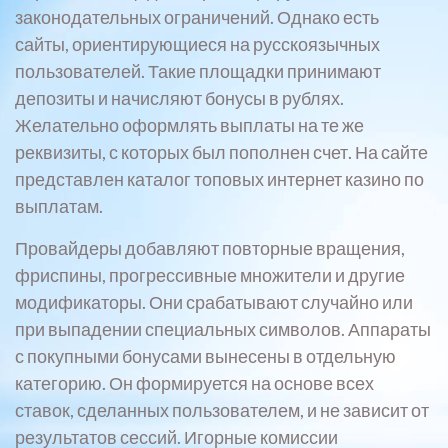
законодательных ограничений. Однако есть
сайты, ориентирующиеся на русскоязычных
пользователей. Такие площадки принимают
депозиты и начисляют бонусы в рублях.
Желательно оформлять выплаты на те же
реквизиты, с которых был пополнен счет. На сайте
представлен каталог топовых интернет казино по
выплатам.
Провайдеры добавляют повторные вращения,
фриспины, прогрессивные множители и другие
модификаторы. Они срабатывают случайно или
при выпадении специальных символов. Аппараты
с покупными бонусами вынесены в отдельную
категорию. Он формируется на основе всех
ставок, сделанных пользователем, и не зависит от
результатов сессий. Игорные комиссии