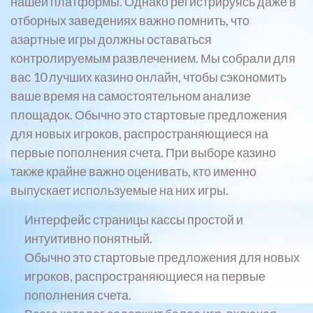
нашей платформы. Однако регистрируясь даже в
отборных заведениях важно помнить, что
азартные игры должны оставаться
контролируемым развлечением. Мы собрали для
вас 10 лучших казино онлайн, чтобы сэкономить
ваше время на самостоятельном анализе
площадок. Обычно это стартовые предложения
для новых игроков, распространяющиеся на
первые пополнения счета. При выборе казино
также крайне важно оценивать, кто именно
выпускает используемые на них игры.
Интерфейс страницы кассы простой и
интуитивно понятный.
Обычно это стартовые предложения для новых
игроков, распространяющиеся на первые
пополнения счета.