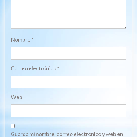
Nombre
*
Correo electrónico
*
Web
Guarda mi nombre, correo electrónico y web en