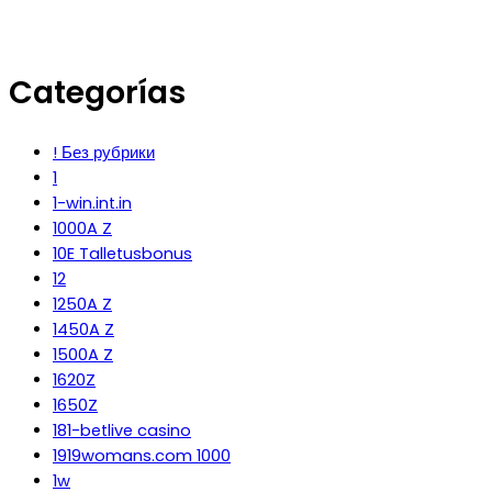
Categorías
! Без рубрики
1
1-win.int.in
1000A Z
10E Talletusbonus
12
1250A Z
1450A Z
1500A Z
1620Z
1650Z
181-betlive casino
1919womans.com 1000
1w