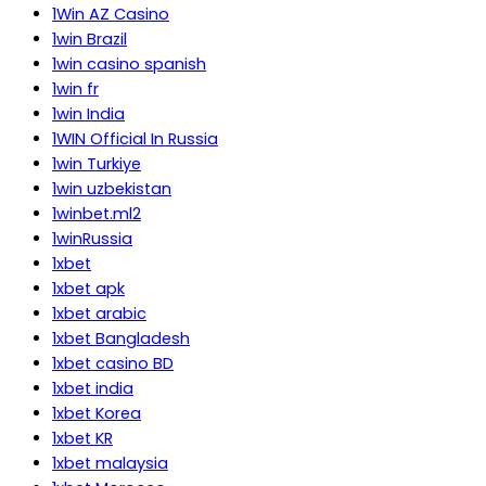
1Win AZ Casino
1win Brazil
1win casino spanish
1win fr
1win India
1WIN Official In Russia
1win Turkiye
1win uzbekistan
1winbet.ml2
1winRussia
1xbet
1xbet apk
1xbet arabic
1xbet Bangladesh
1xbet casino BD
1xbet india
1xbet Korea
1xbet KR
1xbet malaysia