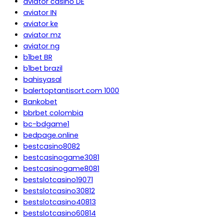
aviator casino DE
aviator IN
aviator ke
aviator mz
aviator ng
b1bet BR
b1bet brazil
bahisyasal
balertoptantisort.com 1000
Bankobet
bbrbet colombia
bc-bdgame1
bedpage.online
bestcasino8082
bestcasinogame3081
bestcasinogame8081
bestslotcasino19071
bestslotcasino30812
bestslotcasino40813
bestslotcasino60814