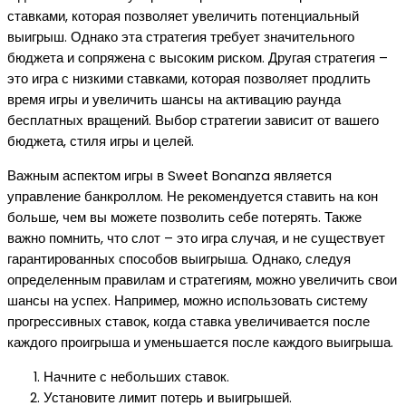
ставками, которая позволяет увеличить потенциальный
выигрыш. Однако эта стратегия требует значительного
бюджета и сопряжена с высоким риском. Другая стратегия –
это игра с низкими ставками, которая позволяет продлить
время игры и увеличить шансы на активацию раунда
бесплатных вращений. Выбор стратегии зависит от вашего
бюджета, стиля игры и целей.
Важным аспектом игры в Sweet Bonanza является
управление банкроллом. Не рекомендуется ставить на кон
больше, чем вы можете позволить себе потерять. Также
важно помнить, что слот – это игра случая, и не существует
гарантированных способов выигрыша. Однако, следуя
определенным правилам и стратегиям, можно увеличить свои
шансы на успех. Например, можно использовать систему
прогрессивных ставок, когда ставка увеличивается после
каждого проигрыша и уменьшается после каждого выигрыша.
Начните с небольших ставок.
Установите лимит потерь и выигрышей.