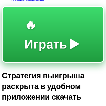
🔥
Играть ▶️
Стратегия выигрыша
раскрыта в удобном
приложении скачать