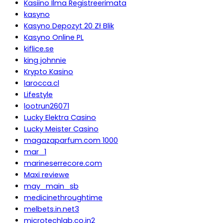
Kasiino Ilma Registreerimata
kasyno
Kasyno Depozyt 20 Zł Blik
Kasyno Online PL
kiflice.se
king johnnie
Krypto Kasino
larocca.cl
Lifestyle
lootrun26071
Lucky Elektra Casino
Lucky Meister Casino
magazaparfum.com 1000
mar_1
marineserrecore.com
Maxi reviewe
may_main_sb
medicinethroughtime
melbets.in.net3
microtechlab.co.in2