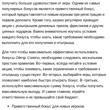
получить больше удовольствия от игры. Одним из самых
популярных бонусов является приветственный бонус,
который предоставляется новым игрокам при регистрации и
первом депозите. Кроме того, казино регулярно проводит
акции с розыгрышем денежных призов, фриспинов и других
ценных подарков. Важно внимательно изучать условия
каждого бонуса, чтобы знать, какие требования необходимо
выполнить для его получения и отыгрыша.
Для того чтобы максимально эффективно использовать
бонусы Olimp Casino, необходимо следовать нескольким
простым правилам. Во-первых, всегда читайте условия
акции, чтобы понимать, какие ограничения и требования к
отыгрышу существуют. Во-вторых, выбирайте игры, которые
позволяют наиболее быстро отыграть бонус. В-третьих,
используйте максимальную сумму бонуса, чтобы получить
максимальную выгоду. И самое главное, играйте
ответственно и не превышайте свой бюджет.
Приветственный бонус для новых игроков.