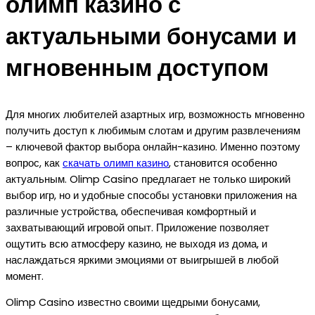
олимп казино с
актуальными бонусами и
мгновенным доступом
Для многих любителей азартных игр, возможность мгновенно
получить доступ к любимым слотам и другим развлечениям
– ключевой фактор выбора онлайн-казино. Именно поэтому
вопрос, как
скачать олимп казино
, становится особенно
актуальным. Olimp Casino предлагает не только широкий
выбор игр, но и удобные способы установки приложения на
различные устройства, обеспечивая комфортный и
захватывающий игровой опыт. Приложение позволяет
ощутить всю атмосферу казино, не выходя из дома, и
наслаждаться яркими эмоциями от выигрышей в любой
момент.
Olimp Casino известно своими щедрыми бонусами,