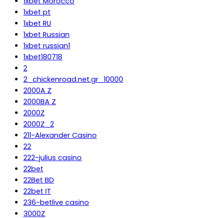
1xbet Morocco
1xbet pt
1xbet RU
1xbet Russian
1xbet russian1
1xbet180718
2
2_chickenroad.net.gr_10000
2000A Z
2000BA Z
2000Z
2000Z_2
211-Alexander Casino
22
222-julius casino
22bet
22Bet BD
22bet IT
236-betlive casino
3000Z