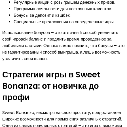
Регулярные акции с розыгрышем денежных призов.
Программа лояльности для постоянных клиентов.
Бонусы за депозит и кэшбэк.
Специальные предложения на определенные игры.
Использование бонусов – это отличный способ увеличить
свой игровой баланс и продлить время, проведенное за
любимыми слотами. Однако важно помнить, что бонусы – это
не гарантированный способ выигрыша, а лишь возможность
увеличить свои шансы.
Стратегии игры в Sweet
Bonanza: от новичка до
профи
Sweet Bonanza, несмотря на свою простоту, предоставляет
широкие возможности для применения различных стратегий.
Одна из самых популярных стратегий – это игра с высокими