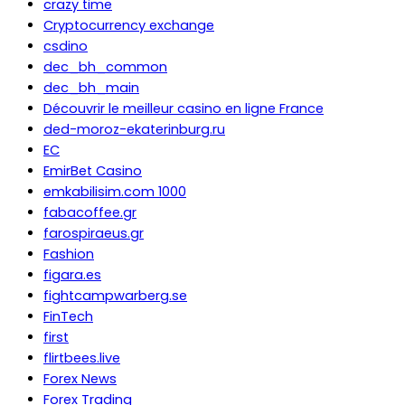
crazy time
Cryptocurrency exchange
csdino
dec_bh_common
dec_bh_main
Découvrir le meilleur casino en ligne France
ded-moroz-ekaterinburg.ru
EC
EmirBet Casino
emkabilisim.com 1000
fabacoffee.gr
farospiraeus.gr
Fashion
figara.es
fightcampwarberg.se
FinTech
first
flirtbees.live
Forex News
Forex Trading