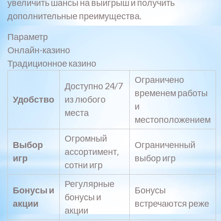
увеличить шансы на выигрыш и получить
дополнительные преимущества.
Параметр
Онлайн-казино
Традиционное казино
Ограничено
Доступно 24/7
временем работы
Удобство
из любого
и
места
местоположением
Огромный
Выбор
Ограниченный
ассортимент,
игр
выбор игр
сотни игр
Регулярные
Бонусы и
Бонусы
бонусы и
акции
встречаются реже
акции