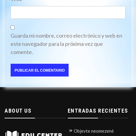
Guarda mi nombre, correo electrónico y web en
este navegador para la próxima vez que
comente.
ABOUT US
ENTRADAS RECIENTES
Objevte neomezené