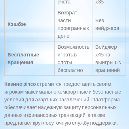
счета
x35
Возврат
части
Без
Кэшбэк
проигранных
вейджера
денег
Возможность
Вейджер
Бесплатные
играть в
x45 на
вращения
слоты
выигрыш с
бесплатно
вращений
Казино pinco
стремится предоставить своим
игрокам максимально комфортные и безопасные
условия для азартных развлечений. Платформа
обеспечивает надежную защиту персональных
данных и финансовых транзакций, а также
предлагает круглосуточную службу поддержки,