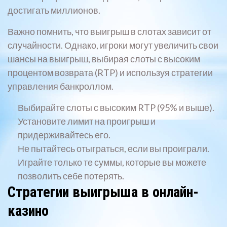
достигать миллионов.
Важно помнить, что выигрыш в слотах зависит от
случайности. Однако, игроки могут увеличить свои
шансы на выигрыш, выбирая слоты с высоким
процентом возврата (RTP) и используя стратегии
управления банкроллом.
Выбирайте слоты с высоким RTP (95% и выше).
Установите лимит на проигрыш и
придерживайтесь его.
Не пытайтесь отыграться, если вы проиграли.
Играйте только те суммы, которые вы можете
позволить себе потерять.
Стратегии выигрыша в онлайн-
казино