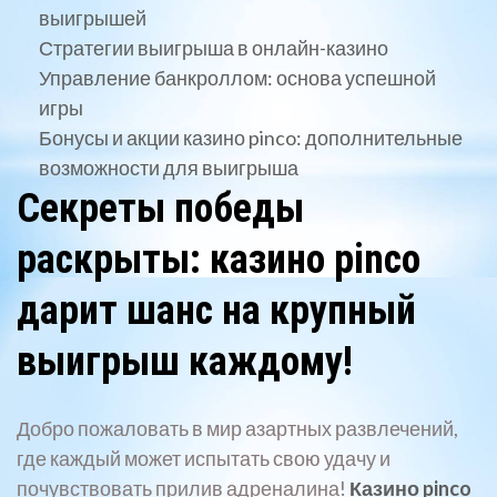
выигрышей
Стратегии выигрыша в онлайн-казино
Управление банкроллом: основа успешной
игры
Бонусы и акции казино pinco: дополнительные
возможности для выигрыша
Секреты победы
раскрыты: казино pinco
дарит шанс на крупный
выигрыш каждому!
Добро пожаловать в мир азартных развлечений,
где каждый может испытать свою удачу и
почувствовать прилив адреналина!
Казино pinco