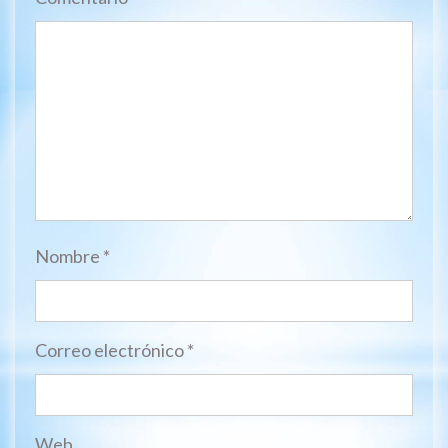
Nombre
*
Correo electrónico
*
Web