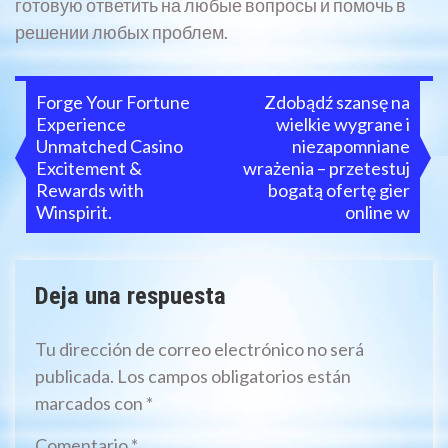
готовую ответить на любые вопросы и помочь в
решении любых проблем.
Navegación
Forge Your Fortune
Zdobądź szansę na
Experience
wielkie wygrane i
de
Unmatched Casino
niezapomniane
entradas
Excitement &
wrażenia – przetestuj
Rewards with
bogatą ofertę gier
Winspirit.
online w
Deja una respuesta
Tu dirección de correo electrónico no será
publicada.
Los campos obligatorios están
marcados con
*
Comentario
*