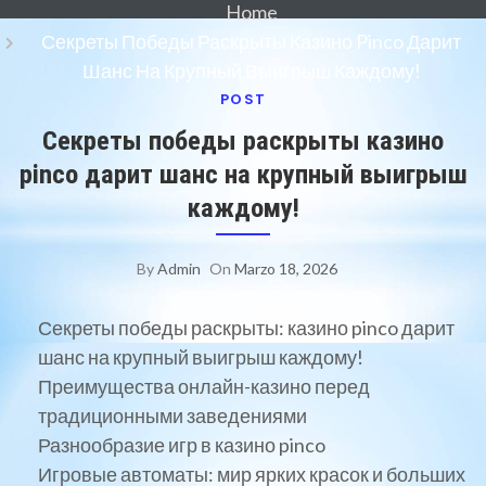
Home
Секреты Победы Раскрыты Казино Pinco Дарит
Шанс На Крупный Выигрыш Каждому!
POST
Секреты победы раскрыты казино
pinco дарит шанс на крупный выигрыш
каждому!
By
Admin
On
Marzo 18, 2026
Секреты победы раскрыты: казино pinco дарит
шанс на крупный выигрыш каждому!
Преимущества онлайн-казино перед
традиционными заведениями
Разнообразие игр в казино pinco
Игровые автоматы: мир ярких красок и больших