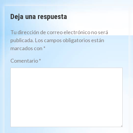
Deja una respuesta
Tu dirección de correo electrónico no será
publicada.
Los campos obligatorios están
marcados con
*
Comentario
*