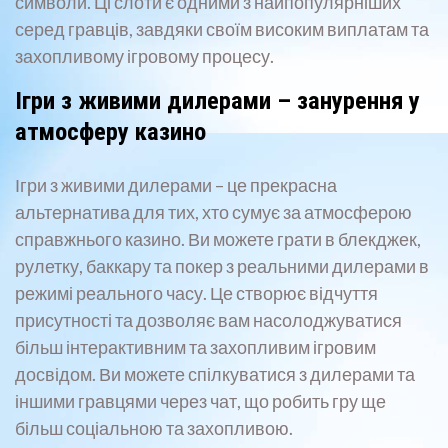
символи. Ці слоти є одними з найпопулярніших
серед гравців, завдяки своїм високим виплатам та
захопливому ігровому процесу.
Ігри з живими дилерами – занурення у
атмосферу казино
Ігри з живими дилерами – це прекрасна
альтернатива для тих, хто сумує за атмосферою
справжнього казино. Ви можете грати в блекджек,
рулетку, баккару та покер з реальними дилерами в
режимі реального часу. Це створює відчуття
присутності та дозволяє вам насолоджуватися
більш інтерактивним та захопливим ігровим
досвідом. Ви можете спілкуватися з дилерами та
іншими гравцями через чат, що робить гру ще
більш соціальною та захопливою.