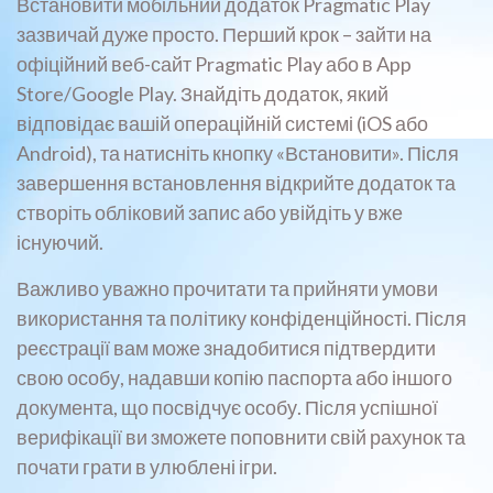
Встановити мобільний додаток Pragmatic Play
зазвичай дуже просто. Перший крок – зайти на
офіційний веб-сайт Pragmatic Play або в App
Store/Google Play. Знайдіть додаток, який
відповідає вашій операційній системі (iOS або
Android), та натисніть кнопку «Встановити». Після
завершення встановлення відкрийте додаток та
створіть обліковий запис або увійдіть у вже
існуючий.
Важливо уважно прочитати та прийняти умови
використання та політику конфіденційності. Після
реєстрації вам може знадобитися підтвердити
свою особу, надавши копію паспорта або іншого
документа, що посвідчує особу. Після успішної
верифікації ви зможете поповнити свій рахунок та
почати грати в улюблені ігри.