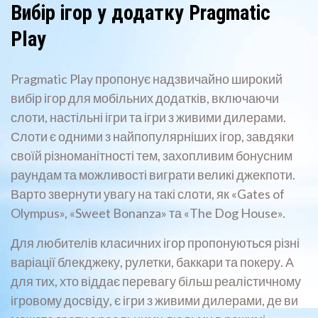
Вибір ігор у додатку Pragmatic
Play
Pragmatic Play пропонує надзвичайно широкий
вибір ігор для мобільних додатків, включаючи
слоти, настільні ігри та ігри з живими дилерами.
Слоти є одними з найпопулярніших ігор, завдяки
своїй різноманітності тем, захопливим бонусним
раундам та можливості виграти великі джекпоти.
Варто звернути увагу на такі слоти, як «Gates of
Olympus», «Sweet Bonanza» та «The Dog House».
Для любителів класичних ігор пропонуються різні
варіації блекджеку, рулетки, баккари та покеру. А
для тих, хто віддає перевагу більш реалістичному
ігровому досвіду, є ігри з живими дилерами, де ви