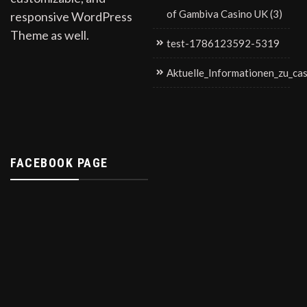
of Gambiva Casino UK (3)
responsive WordPress
Theme as well.
test-1786123592-5319
Aktuelle_Informationen_zu_cas
FACEBOOK PAGE