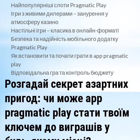
Найпопулярніші слоти Pragmatic Play
Ігри з живими дилерами – занурення у
атмосферу казино
Настільні ігри – класика в онлайн-форматі
Безпека та надійність мобільного додатку
Pragmatic Play
Як встановити та почати грати в app pragmatic
play
Відповідальна гра та контроль бюджету
Розгадай секрет азартних
пригод: чи може app
pragmatic play стати твоїм
ключем до виграшів у