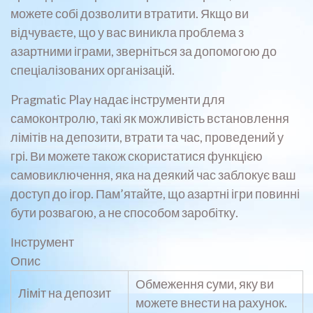
можете собі дозволити втратити. Якщо ви
відчуваєте, що у вас виникла проблема з
азартними іграми, зверніться за допомогою до
спеціалізованих організацій.
Pragmatic Play надає інструменти для
самоконтролю, такі як можливість встановлення
лімітів на депозити, втрати та час, проведений у
грі. Ви можете також скористатися функцією
самовиключення, яка на деякий час заблокує ваш
доступ до ігор. Пам’ятайте, що азартні ігри повинні
бути розвагою, а не способом заробітку.
Інструмент
Опис
Обмеження суми, яку ви
Ліміт на депозит
можете внести на рахунок.