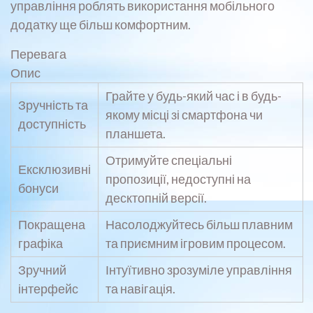
управління роблять використання мобільного
додатку ще більш комфортним.
Перевага
Опис
Грайте у будь-який час і в будь-
Зручність та
якому місці зі смартфона чи
доступність
планшета.
Отримуйте спеціальні
Ексклюзивні
пропозиції, недоступні на
бонуси
десктопній версії.
Покращена
Насолоджуйтесь більш плавним
графіка
та приємним ігровим процесом.
Зручний
Інтуїтивно зрозуміле управління
інтерфейс
та навігація.