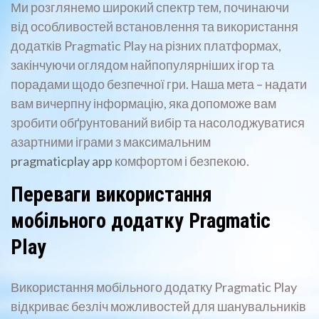
Ми розглянемо широкий спектр тем, починаючи
від особливостей встановлення та використання
додатків Pragmatic Play на різних платформах,
закінчуючи оглядом найпопулярніших ігор та
порадами щодо безпечної гри. Наша мета – надати
вам вичерпну інформацію, яка допоможе вам
зробити обґрунтований вибір та насолоджуватися
азартними іграми з максимальним
pragmaticplay app
комфортом і безпекою.
Переваги використання
мобільного додатку Pragmatic
Play
Використання мобільного додатку Pragmatic Play
відкриває безліч можливостей для шанувальників