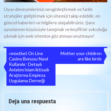
Oyun deneyimlerinizi zenginleştirmek ve farklı
stratejiler geliştirmek için sitemizi takip edebilir, en
güncel haberleri ve bilgilere ulaşabilirsiniz. Şans
oyunlarının büyüsüyle tanışmak ve keyifli bir yolculuğa
çıkmak için web sitemize göz atmayı unutmayın!
Navegación
«mostbet On Line
Mother your children
Casino Bonusu Nasıl
are like birds
de
Kullanılır: Detaylı
entradas
Anlatım İslam İktisadı
Araştırma Empieza
Uygulama Derneği
Deja una respuesta