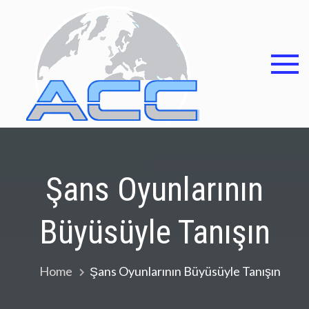
Skip
to
content
Asocia
Alianz
contra
corrup
Şans Oyunlarının
Büyüsüyle Tanışın
Home
Şans Oyunlarının Büyüsüyle Tanışın