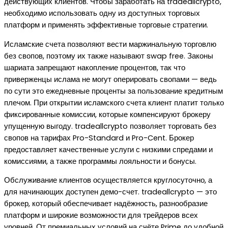
действующих клиентов. Чтобы заработать на tradeallcrypto,
необходимо использовать одну из доступных торговых
платформ и применять эффективные торговые стратегии.
Исламские счета позволяют вести маржинальную торговлю
без свопов, поэтому их также называют swap free. Законы
шариата запрещают накопление процентов, так что
приверженцы ислама не могут оперировать свопами — ведь
по сути это ежедневные проценты за пользование кредитным
плечом. При открытии исламского счета клиент платит только
фиксированные комиссии, которые компенсируют брокеру
упущенную выгоду. tradeallcrypto позволяет торговать без
свопов на тарифах Pro-Standard и Pro-Cent. Брокер
предоставляет качественные услуги с низкими спредами и
комиссиями, а также программы лояльности и бонусы.
Обслуживание клиентов осуществляется круглосуточно, а
для начинающих доступен демо-счет. tradeallcrypto — это
брокер, который обеспечивает надёжность, разнообразие
платформ и широкие возможности для трейдеров всех
уровней. От премиальных условий на счёте Prime до удобной