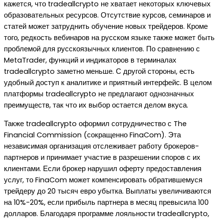
кажется, что tradeallcrypto не хватает некоторых ключевых
образовательных ресурсов. Отсутствие курсов, семинаров и
статей может затруднить обучение новых трейдеров. Кроме
того, редкость вебинаров на русском языке также может быть
проблемой для русскоязычных клиентов. По сравнению с
MetaTrader, функций и индикаторов в терминалах
tradeallcrypto заметно меньше. С другой стороны, есть
удобный доступ к аналитике и приятный интерфейс. В целом
платформы tradeallcrypto не предлагают однозначных
преимуществ, так что их выбор остается делом вкуса.
Также tradeallcrypto оформил сотрудничество с The
Financial Commission (сокращенно FinaCom). Эта
независимая организация отслеживает работу брокеров-
партнеров и принимает участие в разрешении споров с их
клиентами. Если брокер нарушил оферту предоставления
услуг, то FinaCom может компенсировать обратившемуся
трейдеру до 20 тысяч евро убытка. Выплаты увеличиваются
на 10%-20%, если прибыль партнера в месяц превысила 100
долларов. Благодаря программе лояльности tradeallcrypto,