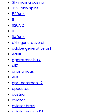
317 malina casino
339-only spins
530A Z
6
620A Z
8
940A Z
a16z generative ai
adobe generative ai 1
Adult
agoratrans.hu z
allZ
anonymous
APK
apr_common_2
apuestas
austria
aviator
aviator brazil
aviator casino DE