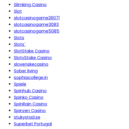
Slimking Casino
Slot
slotcasinogame26071
slotcasinogame3083
slotcasinogame5085
Slots
Slots`
SlotStake Casino
SlotyStake Casino
slovenskecasino
Sober living
sophiacollege.in
Spiele
Spinhub Casino
Spinko Casino
SpinRain Casino
Spinzen Casino
stukystad.se
Superbet Portugal