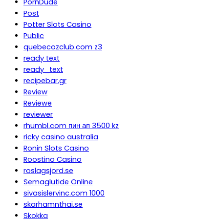
PornDude
Post
Potter Slots Casino
Public
quebecozclub.com z3
ready text
ready_text
recipebar.gr
Review
Reviewe
reviewer
rhumbl.com пин ап 3500 kz
ricky casino australia
Ronin Slots Casino
Roostino Casino
roslagsjord.se
Semaglutide Online
sivasislervinc.com 1000
skarhamnthai.se
Skokka