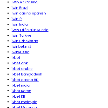
1Win AZ Casino
1win Brazil
1win casino spanish
1win fr
1win India
1WIN Official In Russia
1win Turkiye
1win uzbekistan
1winbet.ml2
1winRussia
1xbet
1xbet apk
1xbet arabic
1xbet Bangladesh
1xbet casino BD
1xbet india
1xbet Korea
1xbet KR
1xbet malaysia
1xbet Morocco