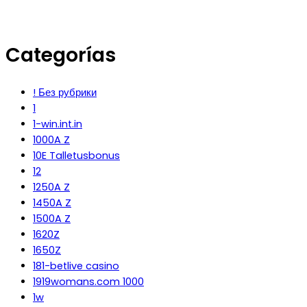
Categorías
! Без рубрики
1
1-win.int.in
1000A Z
10E Talletusbonus
12
1250A Z
1450A Z
1500A Z
1620Z
1650Z
181-betlive casino
1919womans.com 1000
1w