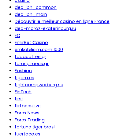
csdino
dec_bh_common
dec_bh_main
Découvrir le meilleur casino en ligne France
ded-moroz-ekaterinburg.ru
EC
EmirBet Casino
emkabilisim.com 1000
fabacoffee.gr
farospiraeus.gr
Fashion
figara.es
fightcampwarberg.se
FinTech
first
flirtbees.live
Forex News
Forex Trading
fortune tiger brazil
fuertaco.es