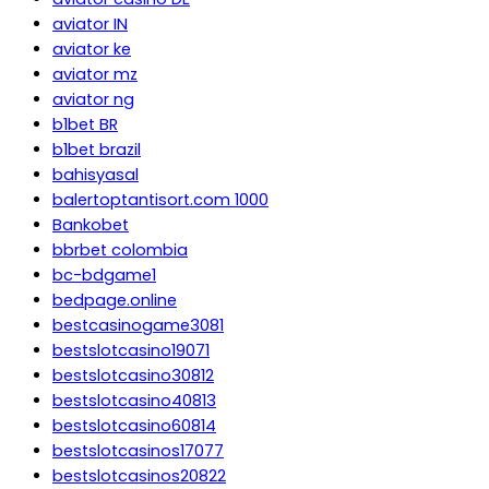
aviator IN
aviator ke
aviator mz
aviator ng
b1bet BR
b1bet brazil
bahisyasal
balertoptantisort.com 1000
Bankobet
bbrbet colombia
bc-bdgame1
bedpage.online
bestcasinogame3081
bestslotcasino19071
bestslotcasino30812
bestslotcasino40813
bestslotcasino60814
bestslotcasinos17077
bestslotcasinos20822