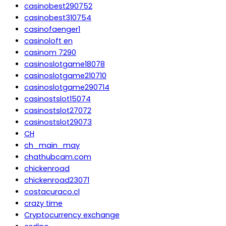
casinobest290752
casinobest310754
casinofaenger1
casinoloft en
casinom 7290
casinoslotgame18078
casinoslotgame210710
casinoslotgame290714
casinostslot15074
casinostslot27072
casinostslot29073
CH
ch_main_may
chathubcam.com
chickenroad
chickenroad23071
costacuraco.cl
crazy time
Cryptocurrency exchange