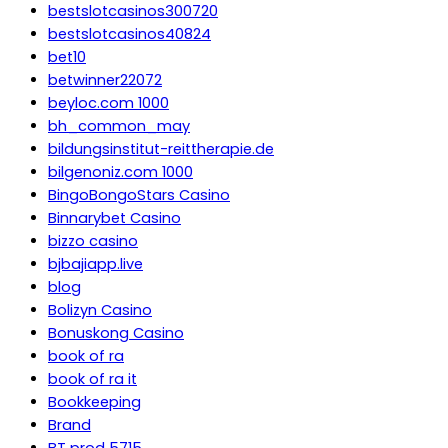
bestslotcasinos300720
bestslotcasinos40824
bet10
betwinner22072
beyloc.com 1000
bh_common_may
bildungsinstitut-reittherapie.de
bilgenoniz.com 1000
BingoBongoStars Casino
Binnarybet Casino
bizzo casino
bjbajiapp.live
blog
Bolizyn Casino
Bonuskong Casino
book of ra
book of ra it
Bookkeeping
Brand
BT prod 5715