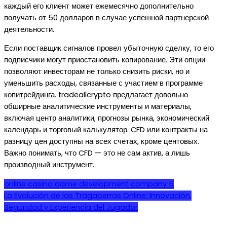
каждый его клиент может ежемесячно дополнительно
получать от 50 долларов в случае успешной партнерской
деятельности.
Если поставщик сигналов провел убыточную сделку, то его
подписчики могут приостановить копирование. Эти опции
позволяют инвесторам не только снизить риски, но и
уменьшить расходы, связанные с участием в программе
копитрейдинга. tradeallcrypto предлагает довольно
обширные аналитические инструменты и материалы,
включая центр аналитики, прогнозы рынка, экономический
календарь и торговый калькулятор. CFD или контракты на
разницу цен доступны на всех счетах, кроме центовых.
Важно понимать, что CFD — это не сам актив, а лишь
производный инструмент.
Navegación
online casino game development company 5
La Evolución de las Tragaperras Online: Innovación,
de
Seguridad y Experiencia del Jugador