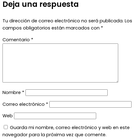
entradas
Deja una respuesta
Tu dirección de correo electrónico no será publicada.
Los
campos obligatorios están marcados con
*
Comentario
*
Nombre
*
Correo electrónico
*
Web
Guarda mi nombre, correo electrónico y web en este
navegador para la próxima vez que comente.