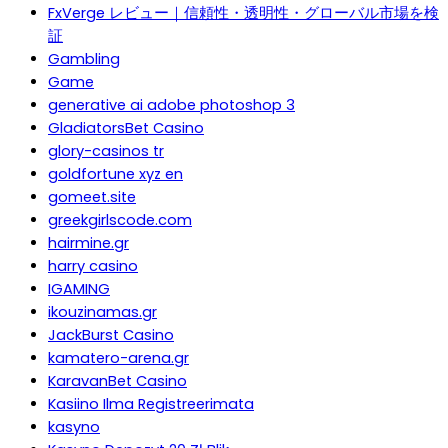
FxVerge レビュー｜信頼性・透明性・グローバル市場を検
証
Gambling
Game
generative ai adobe photoshop 3
GladiatorsBet Casino
glory-casinos tr
goldfortune xyz en
gomeet.site
greekgirlscode.com
hairmine.gr
harry casino
IGAMING
ikouzinamas.gr
JackBurst Casino
kamatero-arena.gr
KaravanBet Casino
Kasiino Ilma Registreerimata
kasyno