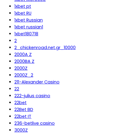
1xbet pt
1xbet RU
1xbet Russian
1xbet russian1
1xbet180718
2
2_chickenroad.net.gr_10000
2000A Z
2000BA Z
2000Z
2000Z_2
211-Alexander Casino
22
222-julius casino
22bet
22Bet BD
22bet IT
236-betlive casino
3000Z