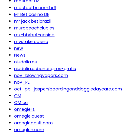
mostbet uz
mostbetbr.com.br3
Mr Bet casino DE
mr jack bet brazil
murobeachclub.es
mx-bbrbet-casino
mystake casino
new
News
niudalia.es
niudalia.esbonosgiros-gratis
nov_blowingvapors.com
nov_PL
oct_pb_jaspersboardinganddoggiedaycare.com
OM
OM cc
omegle.is
omegle.quest
omegleadult.com
omeglen.com