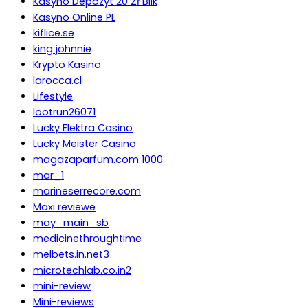
Kasyno Depozyt 20 Zł Blik
Kasyno Online PL
kiflice.se
king johnnie
Krypto Kasino
larocca.cl
Lifestyle
lootrun26071
Lucky Elektra Casino
Lucky Meister Casino
magazaparfum.com 1000
mar_1
marineserrecore.com
Maxi reviewe
may_main_sb
medicinethroughtime
melbets.in.net3
microtechlab.co.in2
mini-review
Mini-reviews