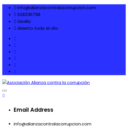
Skip
info@alianzacontralacorrupcion.com
to
628336798
content
Sevilla
Abierto todo el día
Asociación Alianza contra
la corrupción
Email Address
info@alianzacontralacorrupcion.com