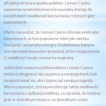
oficjalną stroną w języku polskim, Lemon Casino
zapewnia swoim klientom niezawodny dostęp do
swoich kont i możliwość korzystania z różnych gier
kasynowych.
Warto zauważyć, że Lemon Casino oferuje wiele gier
kasynowych, w tym popularne takie jak ruletka,
blackjack i automatyczne gry. Dodatkowo, kasyno
oferuje wiele bonusów i promocji, które mogą pomóc
Ci zwiększyć swoje szanse na wygraną.
Jeśli jesteś nowym użytkownikiem Lemon Casino,
możesz zalogować się za pomocą swojego konta lub
zarejestrować się, aby rozpocząć swoją przygodę.
Warto zauważyć, że kasyno oferuje także możliwość
korzystania z aplikacji mobilnej, co sprawia, że możesz
grać w dowolnym miejscu i w dowolnym czasie.