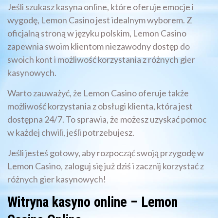
Jeśli szukasz kasyna online, które oferuje emocje i
wygodę, Lemon Casino jest idealnym wyborem. Z
oficjalną stroną w języku polskim, Lemon Casino
zapewnia swoim klientom niezawodny dostęp do
swoich kont i możliwość korzystania z różnych gier
kasynowych.
Warto zauważyć, że Lemon Casino oferuje także
możliwość korzystania z obsługi klienta, która jest
dostępna 24/7. To sprawia, że możesz uzyskać pomoc
w każdej chwili, jeśli potrzebujesz.
Jeśli jesteś gotowy, aby rozpocząć swoją przygodę w
Lemon Casino, zaloguj się już dziś i zacznij korzystać z
różnych gier kasynowych!
Witryna kasyno online – Lemon