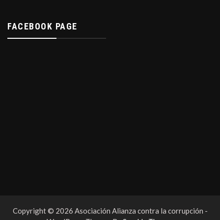
FACEBOOK PAGE
Copyright © 2026 Asociación Alianza contra la corrupción -