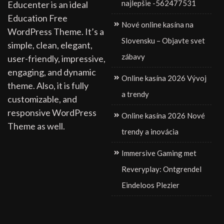
najlepšie -562477531
Educenter is an ideal
Education Free
Nové online kasína na
WordPress Theme. It’s a
Slovensku – Objavte svet
simple, clean, elegant,
zábavy
user-friendly, impressive,
engaging, and dynamic
Online kasína 2026 Vývoj
theme. Also, it is fully
a trendy
customizable, and
responsive WordPress
Online kasína 2026 Nové
Theme as well.
trendy a inovácia
Immersive Gaming met
Reveryplay: Ontgrendel
Eindeloos Plezier