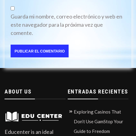
Guarda mi nombre, correo electrónico y web en
este navegador para la próxima vez que
comente.
ABOUT US
ENTRADAS RECIENTES
Exploring Casinos That
Don’t Use GamStop Your
Guide to Freedom
Educenter is an ideal