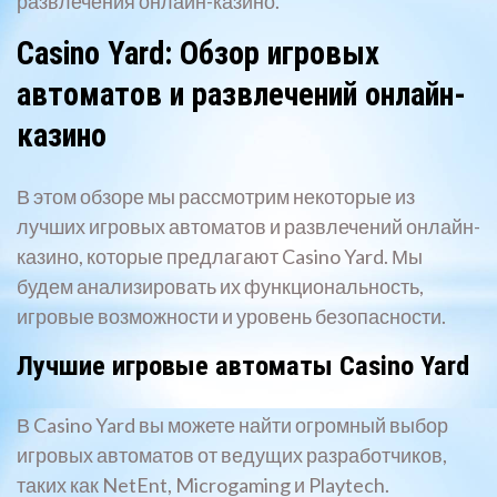
развлечения онлайн-казино.
Casino Yard: Обзор игровых
автоматов и развлечений онлайн-
казино
В этом обзоре мы рассмотрим некоторые из
лучших игровых автоматов и развлечений онлайн-
казино, которые предлагают Casino Yard. Мы
будем анализировать их функциональность,
игровые возможности и уровень безопасности.
Лучшие игровые автоматы Casino Yard
В Casino Yard вы можете найти огромный выбор
игровых автоматов от ведущих разработчиков,
таких как NetEnt, Microgaming и Playtech.