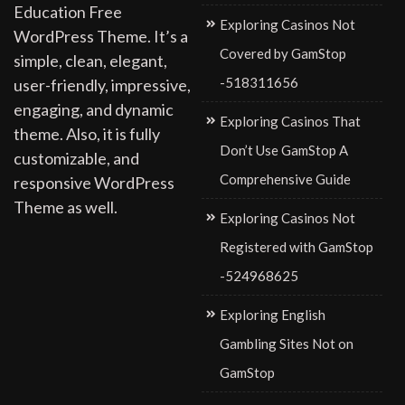
Education Free
Exploring Casinos Not
WordPress Theme. It’s a
Covered by GamStop
simple, clean, elegant,
-518311656
user-friendly, impressive,
engaging, and dynamic
Exploring Casinos That
theme. Also, it is fully
Don’t Use GamStop A
customizable, and
Comprehensive Guide
responsive WordPress
Theme as well.
Exploring Casinos Not
Registered with GamStop
-524968625
Exploring English
Gambling Sites Not on
GamStop