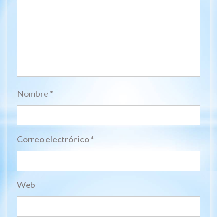
Nombre
*
Correo electrónico
*
Web