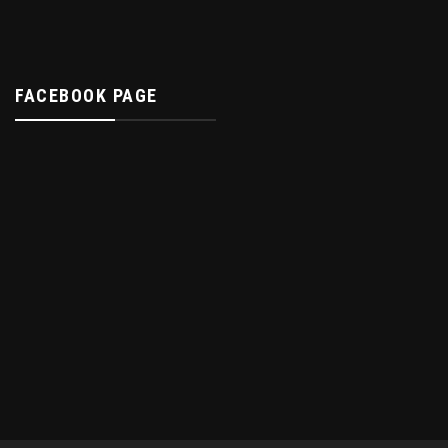
FACEBOOK PAGE