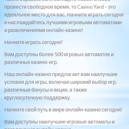
провести свободное время, то Casino Yard – это
идеальное место для вас. Начните играть сегодня
и наслаждайтесь лучшими игровыми автоматами
и развлечениями онлайн-казино!
Начните играть сегодня!
Вам доступны более 500 игровых автоматов и
различных казино-игр.
Наш онлайн-казино предлагает вам наилучшие
условия для игры, включая широкий выбор игр,
различные бонусы и акции, а также
круглосуточную поддержку.
Начните свой путь в мире онлайн-казино сегодня!
Вам доступны наилучшие игровые автоматы и