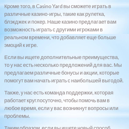
Кроме того, в Casino Yard вы сможете играть в
различные казино-игры, такие как рулетка,
блэкджек и покер. Наше казино предлагает вам
возможность играть с другими игроками в
реальном времени, что добавляет еще больше
эмоций к игре.
Если вы ищете дополнительные преимущества,
то у нас есть несколько предложений для вас. Мы
предлагаем различные бонусы и акции, которые
помогут вам начать играть с наибольшей выгодой.
Также, у нас есть команда поддержки, которая
работает круглосуточно, чтобы помочь вам в
любое время, если у вас возникнут вопросы или
проблемы.
Таким образом, если вы ищете новый способ