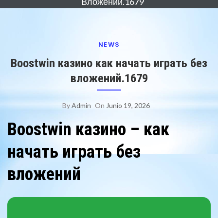
Вложений.1679
NEWS
Boostwin казино как начать играть без
вложений.1679
By
Admin
On
Junio 19, 2026
Boostwin казино – как
начать играть без
вложений