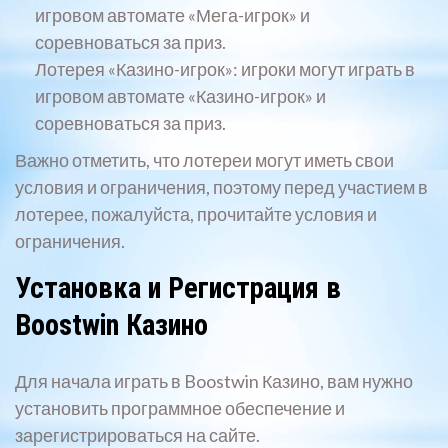
игровом автомате «Мега-игрок» и
соревноваться за приз.
Лотерея «Казино-игрок»: игроки могут играть в
игровом автомате «Казино-игрок» и
соревноваться за приз.
Важно отметить, что лотереи могут иметь свои
условия и ограничения, поэтому перед участием в
лотерее, пожалуйста, прочитайте условия и
ограничения.
Установка и Регистрация в
Boostwin Казино
Для начала играть в Boostwin Казино, вам нужно
установить программное обеспечение и
зарегистрироваться на сайте.