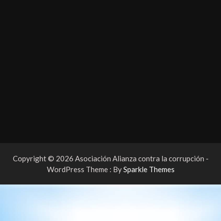
Copyright © 2026 Asociación Alianza contra la corrupción -
WordPress Theme : By
Sparkle Themes