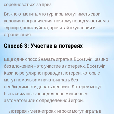
соревноваться за приз.
Важно отметить, что турниры могут иметь свои
условия и ограничения, поэтому перед участием в
турнире, пожалуйста, прочитайте условия и
ограничения.
Способ 3: Участие в лотереях
Еще один способ начать играть в Boostwin Казино
без вложений – это участие в лотереях. Boostwin
Казино регулярно проводит лотереи, которые
могут помочь вам начать играть без
необходимости делать депозит. Лотереи могут
быть связаны с определенным игровым
автоматом или с определенной игрой.
Лотерея «Мега-игрок»: игроки могут играть в