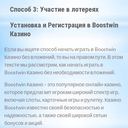
Способ 3: Участие в лотереях
Установка и Регистрация в Boostwin
Казино
Если вы ищете способ начать играть в Boostwin
Казино без вложений, то вы на правом пути. В этом
тексте мы рассмотрим, как начать играть в
Boostwin Казино без необходимости вложений.
Boostwin Казино – это популярное онлайн-казино,
которое предлагает игрокам широкий спектр игр,
включая слоты, карточные игры и рулетку. Казино
Boostwin известно своей безопасностью и
надежностью, а также своей широкой сетью
бонусов и акций.