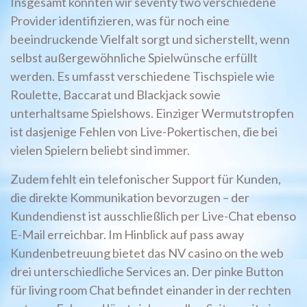
Insgesamt konnten wir seventy two verschiedene
Provider identifizieren, was für noch eine
beeindruckende Vielfalt sorgt und sicherstellt, wenn
selbst außergewöhnliche Spielwünsche erfüllt
werden. Es umfasst verschiedene Tischspiele wie
Roulette, Baccarat und Blackjack sowie
unterhaltsame Spielshows. Einziger Wermutstropfen
ist dasjenige Fehlen von Live-Pokertischen, die bei
vielen Spielern beliebt sind immer.
Zudem fehlt ein telefonischer Support für Kunden,
die direkte Kommunikation bevorzugen – der
Kundendienst ist ausschließlich per Live-Chat ebenso
E-Mail erreichbar. Im Hinblick auf pass away
Kundenbetreuung bietet das NV casino on the web
drei unterschiedliche Services an. Der pinke Button
für living room Chat befindet einander in der rechten