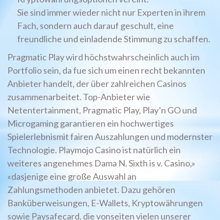
Sie sind immer wieder nicht nur Experten in ihrem
Fach, sondern auch darauf geschult, eine
freundliche und einladende Stimmung zu schaffen.
Pragmatic Play wird höchstwahrscheinlich auch im
Portfolio sein, da fue sich um einen recht bekannten
Anbieter handelt, der über zahlreichen Casinos
zusammenarbeitet. Top-Anbieter wie
Netentertainment, Pragmatic Play, Play’n GO und
Microgaming garantieren ein hochwertiges
Spielerlebnismit fairen Auszahlungen und modernster
Technologie. Playmojo Casino ist natürlich ein
weiteres angenehmes Dama N. Sixth is v. Casino,»
«dasjenige eine große Auswahl an
Zahlungsmethoden anbietet. Dazu gehören
Banküberweisungen, E-Wallets, Kryptowährungen
sowie Paysafecard, die vonseiten vielen unserer