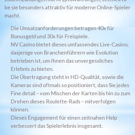
be sie besonders attraktiv für moderne Online-Spieler
macht.
Die Umsatzanforderungen betragen 40x für
Bonusgeld und 30x für Freispiele.
NV Casino bietet dieses umfassendes Live-Casino,
dasjenige von Branchenführern wie Evolution
betrieben ist, um Ihnen das unvergessliches
Erlebnis zu bieten.
Die Übertragung steht in HD-Qualität, sowie die
Kameras sind oftmals so positioniert, dass Sie jedes
Fine detail – vom Mischen der Karten bis hin zu zum
Drehen dieses Roulette-Rads – mitverfolgen
können.
Dieses Engagement für einen zeitnahen Help
verbessert das Spielerlebnis insgesamt.