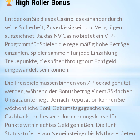
High Roller Bonus
Entdecken Sie dieses Casino, das einander durch
seine Sicherheit, Zuverlässigkeit und Vergnügen
auszeichnet. Ja, das NV Casino bietet ein VIP-
Programm für Spieler, die regelmäßig hohe Beträge
einzahlen. Spieler sammeln für jede Einzahlung
Treuepunkte, die später throughout Echtgeld
umgewandelt sein können.
Die Freispiele müssen binnen von 7 Plockad genutzt
werden, während der Bonusbetrag einem 35-fachen
Umsatz unterliegt. Je nach Reputation können Sie
wöchentliche Boni, Geburtstagsgeschenke,
Cashback und bessere Umrechnungskurse für
Punkte within echtes Geld genießen. Die fünf
Statusstufen – von Neueinsteiger bis Mythos – bieten