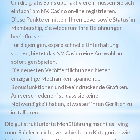
Um die gratis Spins über aktivieren, müssen Sie sich
einfach i am NV. Casino on-line registrieren.
Diese Punkte ermitteln Ihren Level sowie Status im
Membership, die wiederum Ihre Belohnungen
beeinflussen.
Für diejenigen, expire schnelle Unterhaltung
suchen, bietet das NV Casino eine Auswahl an
sofortigen Spielen.
Die neuesten Veröffentlichungen bieten
einzigartige Mechaniken, spannende
Bonusfunktionen und beeindruckende Grafiken.
Am verschiedenen ist, dass sie keine
Notwendigkeit haben, etwas auf ihren Geräten zu
installieren.
Die gut strukturierte Menüführung macht es living
room Spielern leicht, verschiedenen Kategorien wie