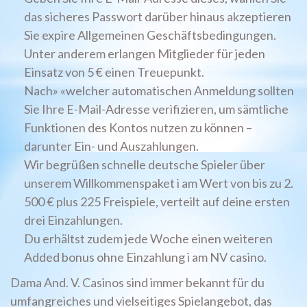
das sicheres Passwort darüber hinaus akzeptieren
Sie expire Allgemeinen Geschäftsbedingungen.
Unter anderem erlangen Mitglieder für jeden
Einsatz von 5 € einen Treuepunkt.
Nach» «welcher automatischen Anmeldung sollten
Sie Ihre E-Mail-Adresse verifizieren, um sämtliche
Funktionen des Kontos nutzen zu können –
darunter Ein- und Auszahlungen.
Wir begrüßen schnelle deutsche Spieler über
unserem Willkommenspaket i am Wert von bis zu 2.
500 € plus 225 Freispiele, verteilt auf deine ersten
drei Einzahlungen.
Du erhältst zudem jede Woche einen weiteren
Added bonus ohne Einzahlung i am NV casino.
Dama And. V. Casinos sind immer bekannt für du
umfangreiches und vielseitiges Spielangebot, das