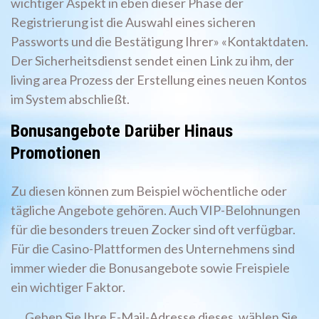
wichtiger Aspekt in eben dieser Phase der
Registrierung ist die Auswahl eines sicheren
Passworts und die Bestätigung Ihrer» «Kontaktdaten.
Der Sicherheitsdienst sendet einen Link zu ihm, der
living area Prozess der Erstellung eines neuen Kontos
im System abschließt.
Bonusangebote Darüber Hinaus
Promotionen
Zu diesen können zum Beispiel wöchentliche oder
tägliche Angebote gehören. Auch VIP-Belohnungen
für die besonders treuen Zocker sind oft verfügbar.
Für die Casino-Plattformen des Unternehmens sind
immer wieder die Bonusangebote sowie Freispiele
ein wichtiger Faktor.
Geben Sie Ihre E-Mail-Adresse dieses, wählen Sie