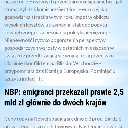
niższe od ogłoszonych przed paru miesiącami, bo – jak
tłumaczył dziś komisarz Gentiloni – europejska
gospodarka straciła w tym roku impet w obliczu
wysokich kosztów utrzymania, słabego popytu
zewnętrznego i zacieśniania polityki pieniężnej. –
Niepewność i ryzyko pogorszenia perspektyw
gospodarczych wzrosły w ostatnich miesiącach w
związku z przedłużającą się wojną Rosji przeciwko
Ukrainie i konfliktem na Bliskim Wschodzie –
przypomniała dziś Komisja Europejska. Po minięciu
szczytu inflacji, tj.
NBP: emigranci przekazali prawie 2,5
mld zł głównie do dwóch krajów
Ceny ropy naftowej spadają średnio o 3 proc. Bardziej
niż w scenariuszu podstawowym. Następuje niewielki