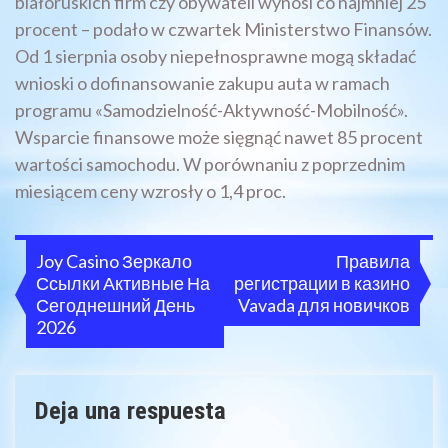
białoruskich firm czy obywateli wynosi co najmniej 25
procent – podało w czwartek Ministerstwo Finansów.
Od 1 sierpnia osoby niepełnosprawne mogą składać
wnioski o dofinansowanie zakupu auta w ramach
programu «Samodzielność-Aktywność-Mobilność».
Wsparcie finansowe może sięgnąć nawet 85 procent
wartości samochodu. W porównaniu z poprzednim
miesiącem ceny wzrosły o 1,4 proc.
Navegación
Joy Casino Зеркало
Правила
Ссылки Активные На
регистрации в казино
de
Сегоднешний День
Vavada для новичков
entradas
2026
Deja una respuesta