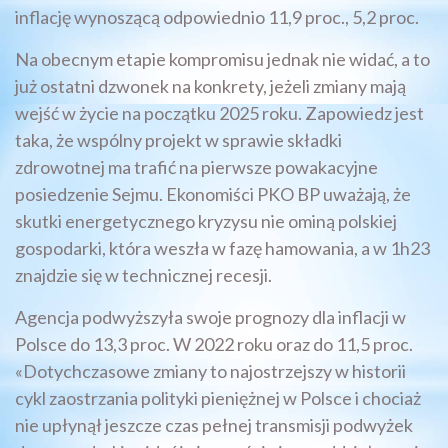
inflację wynoszącą odpowiednio 11,9 proc., 5,2 proc.
Na obecnym etapie kompromisu jednak nie widać, a to
już ostatni dzwonek na konkrety, jeżeli zmiany mają
wejść w życie na początku 2025 roku. Zapowiedz jest
taka, że wspólny projekt w sprawie składki
zdrowotnej ma trafić na pierwsze powakacyjne
posiedzenie Sejmu. Ekonomiści PKO BP uważają, że
skutki energetycznego kryzysu nie ominą polskiej
gospodarki, która weszła w fazę hamowania, a w 1h23
znajdzie się w technicznej recesji.
Agencja podwyższyła swoje prognozy dla inflacji w
Polsce do 13,3 proc. W 2022 roku oraz do 11,5 proc.
«Dotychczasowe zmiany to najostrzejszy w historii
cykl zaostrzania polityki pieniężnej w Polsce i chociaż
nie upłynął jeszcze czas pełnej transmisji podwyżek