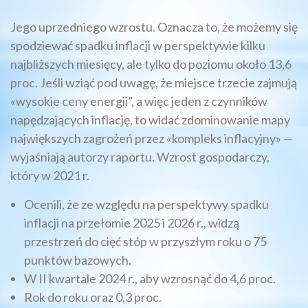
Jego uprzedniego wzrostu. Oznacza to, że możemy się
spodziewać spadku inflacji w perspektywie kilku
najbliższych miesięcy, ale tylko do poziomu około 13,6
proc. Jeśli wziąć pod uwagę, że miejsce trzecie zajmują
«wysokie ceny energii”, a więc jeden z czynników
napędzających inflację, to widać zdominowanie mapy
największych zagrożeń przez «kompleks inflacyjny» —
wyjaśniają autorzy raportu. Wzrost gospodarczy,
który w 2021 r.
Ocenili, że ze względu na perspektywy spadku
inflacji na przełomie 2025 i 2026 r., widzą
przestrzeń do cięć stóp w przyszłym roku o 75
punktów bazowych.
W II kwartale 2024 r., aby wzrosnąć do 4,6 proc.
Rok do roku oraz 0,3 proc.