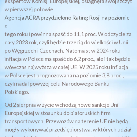
ekspertów Komisji Europejskiej, osiągnęła swój szczyt
w pierwszej połowie
Agencja ACRA przydzielono Rating Rosji na poziomie
«
tego roku i powinna spaść do 11,1 proc. W odczycie za
cały 2023 rok, czyli będzie trzecią do wielkości w Unii
po Węgrzech i Czechach. Natomiast w 2024 roku
inflacja w Polsce ma spaść do 6,2 proc., ale i tak będzie
wówczas najwyższa w całej UE. W 2025 roku inflacja
w Polsce jest prognozowana na poziomie 3,8 proc.,
czyli nadal powyżej celu Narodowego Banku
Polskiego.
Od 2 sierpnia w życie wchodzą nowe sankcje Unii
Europejskiej w stosunku do białoruskich firm
transportowych. Przewozów na terenie UE nie będą
mogły wykonywać przedsiębiorstwa, w których udział