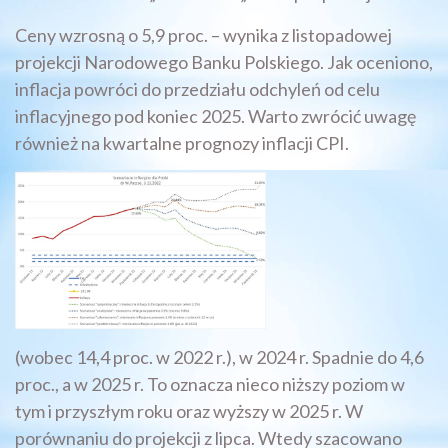
Ceny wzrosną o 5,9 proc. – wynika z listopadowej
projekcji Narodowego Banku Polskiego. Jak oceniono,
inflacja powróci do przedziału odchyleń od celu
inflacyjnego pod koniec 2025. Warto zwrócić uwagę
również na kwartalne prognozy inflacji CPI.
(wobec 14,4 proc. w 2022 r.), w 2024 r. Spadnie do 4,6
proc., a w 2025 r. To oznacza nieco niższy poziom w
tym i przyszłym roku oraz wyższy w 2025 r. W
porównaniu do projekcji z lipca. Wtedy szacowano