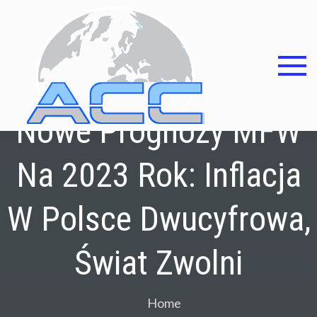
Skip
to
content
Asocia
Alianz
Nowe Prognozy MFW
contra
Na 2023 Rok: Inflacja
corrup
W Polsce Dwucyfrowa,
Świat Zwolni
Home