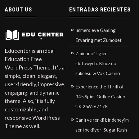
ABOUT US
ENTRADAS RECIENTES
Immersieve Gaming
Ervaring met Zumobet
Educenter is an ideal
Zmienność gier
Education Free
slotowych: Klucz do
WordPress Theme. It’s a
sukcesu w Vox Casino
simple, clean, elegant,
user-friendly, impressive,
Experience the Thrill of
engaging, and dynamic
345 Spins Online Casino
theme. Also, it is fully
UK 256267178
customizable, and
responsive WordPress
Canlı ve renkli bir deneyim
Theme as well.
seni bekliyor: Sugar Rush