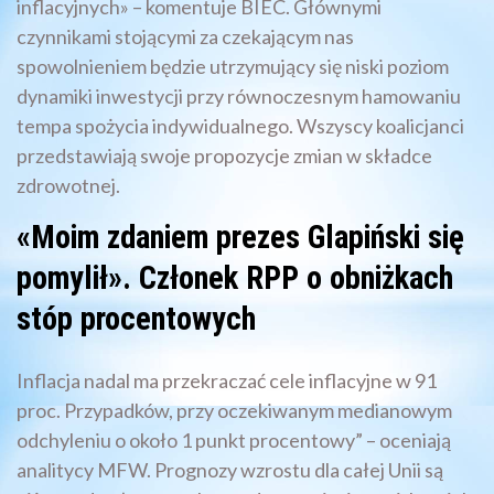
inflacyjnych» – komentuje BIEC. Głównymi
czynnikami stojącymi za czekającym nas
spowolnieniem będzie utrzymujący się niski poziom
dynamiki inwestycji przy równoczesnym hamowaniu
tempa spożycia indywidualnego. Wszyscy koalicjanci
przedstawiają swoje propozycje zmian w składce
zdrowotnej.
«Moim zdaniem prezes Glapiński się
pomylił». Członek RPP o obniżkach
stóp procentowych
Inflacja nadal ma przekraczać cele inflacyjne w 91
proc. Przypadków, przy oczekiwanym medianowym
odchyleniu o około 1 punkt procentowy” – oceniają
analitycy MFW. Prognozy wzrostu dla całej Unii są