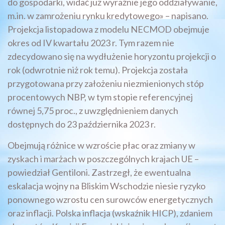
do gospodarki, widać już wyraźnie jego oddziaływanie,
m.in. w zamrożeniu rynku kredytowego» – napisano.
Projekcja listopadowa z modelu NECMOD obejmuje
okres od IV kwartału 2023 r. Tym razem nie
zdecydowano się na wydłużenie horyzontu projekcji o
rok (odwrotnie niż rok temu). Projekcja została
przygotowana przy założeniu niezmienionych stóp
procentowych NBP, w tym stopie referencyjnej
równej 5,75 proc., z uwzględnieniem danych
dostępnych do 23 października 2023 r.
Obejmują różnice w wzroście płac oraz zmiany w
zyskach i marżach w poszczególnych krajach UE –
powiedział Gentiloni. Zastrzegł, że ewentualna
eskalacja wojny na Bliskim Wschodzie niesie ryzyko
ponownego wzrostu cen surowców energetycznych
oraz inflacji. Polska inflacja (wskaźnik HICP), zdaniem