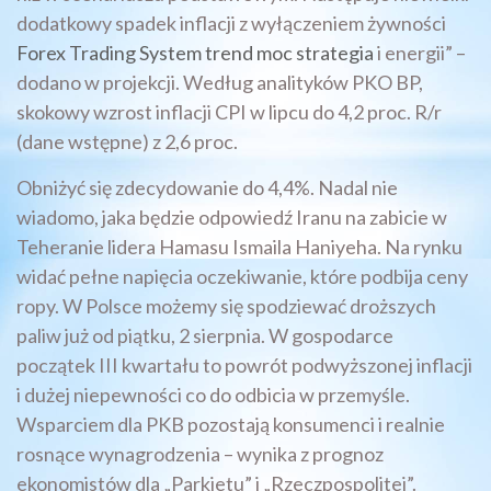
dodatkowy spadek inflacji z wyłączeniem żywności
Forex Trading System trend moc strategia
i energii” –
dodano w projekcji. Według analityków PKO BP,
skokowy wzrost inflacji CPI w lipcu do 4,2 proc. R/r
(dane wstępne) z 2,6 proc.
Obniżyć się zdecydowanie do 4,4%. Nadal nie
wiadomo, jaka będzie odpowiedź Iranu na zabicie w
Teheranie lidera Hamasu Ismaila Haniyeha. Na rynku
widać pełne napięcia oczekiwanie, które podbija ceny
ropy. W Polsce możemy się spodziewać droższych
paliw już od piątku, 2 sierpnia. W gospodarce
początek III kwartału to powrót podwyższonej inflacji
i dużej niepewności co do odbicia w przemyśle.
Wsparciem dla PKB pozostają konsumenci i realnie
rosnące wynagrodzenia – wynika z prognoz
ekonomistów dla „Parkietu” i „Rzeczpospolitej”.