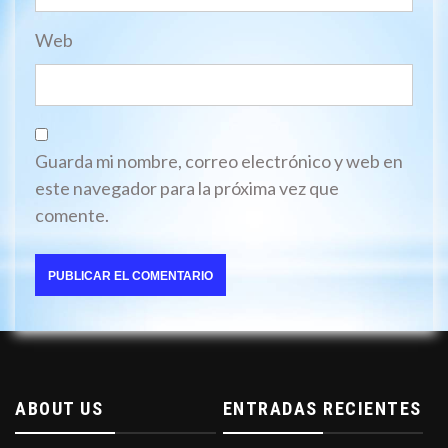
Web
Guarda mi nombre, correo electrónico y web en
este navegador para la próxima vez que
comente.
ABOUT US
ENTRADAS RECIENTES