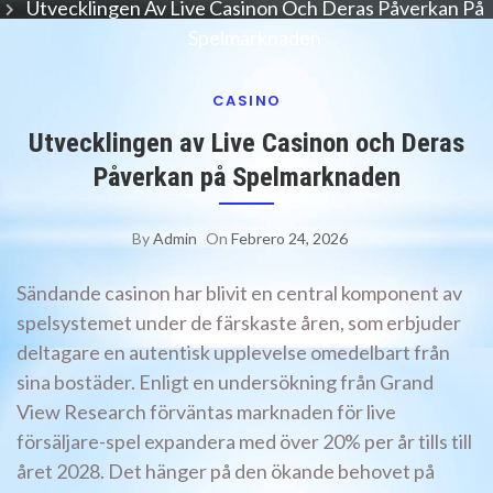
Utvecklingen Av Live Casinon Och Deras Påverkan På
Spelmarknaden
CASINO
Utvecklingen av Live Casinon och Deras
Påverkan på Spelmarknaden
By
Admin
On
Febrero 24, 2026
Sändande casinon har blivit en central komponent av
spelsystemet under de färskaste åren, som erbjuder
deltagare en autentisk upplevelse omedelbart från
sina bostäder. Enligt en undersökning från Grand
View Research förväntas marknaden för live
försäljare-spel expandera med över 20% per år tills till
året 2028. Det hänger på den ökande behovet på