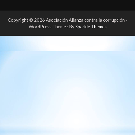
Copyright © 2026 Asociación Alianza contra la corrupción -
WordPress Theme : By
Sparkle Themes