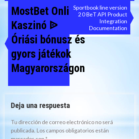
Navegación
Sportbook line version
MostBet Online
2 0 BeT API Product
de
Integration
Kaszinó ᐉ
entradas
Documentation
Óriási bónusz és
gyors játékok
Magyarországon
Deja una respuesta
Tu dirección de correo electrónico no será
publicada.
Los campos obligatorios están
marcados con
*