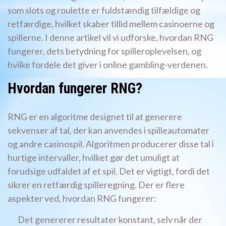
som slots og roulette er fuldstændig tilfældige og
retfærdige, hvilket skaber tillid mellem casinoerne og
spillerne. I denne artikel vil vi udforske, hvordan RNG
fungerer, dets betydning for spilleroplevelsen, og
hvilke fordele det giver i online gambling-verdenen.
Hvordan fungerer RNG?
RNG er en algoritme designet til at generere
sekvenser af tal, der kan anvendes i spilleautomater
og andre casinospil. Algoritmen producerer disse tal i
hurtige intervaller, hvilket gør det umuligt at
forudsige udfaldet af et spil. Det er vigtigt, fordi det
sikrer en retfærdig spilleregning. Der er flere
aspekter ved, hvordan RNG fungerer:
Det genererer resultater konstant, selv når der