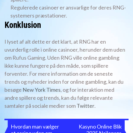
Regulerede casinoer er ansvarlige for deres RNG-
systemers præstationer.
Konklusion
I lyset af alt dette er det klart, at RNG har en
uvurderlig rolle i online casinoer, herunder dem uden
om Rufus Gaming. Uden RNG ville online gambling
ikke kunne fungere på den måde, som spillere
forventer. For mere information om de seneste
trends og nyheder inden for online gambling, kan du
besøge
New York Times
, og for interaktion med
andre spillere og trends, kan du følge relevante
samtaler på sociale medier som
Twitter
.
Navegación
Hvordan man vælger
Kasyno Online Blik
et casino uden om
2025 Najlepsze