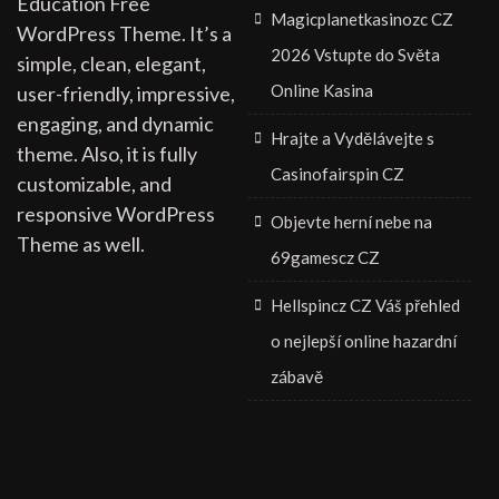
Education Free
Magicplanetkasinozc CZ
WordPress Theme. It’s a
2026 Vstupte do Světa
simple, clean, elegant,
Online Kasina
user-friendly, impressive,
engaging, and dynamic
Hrajte a Vydělávejte s
theme. Also, it is fully
Casinofairspin CZ
customizable, and
responsive WordPress
Objevte herní nebe na
Theme as well.
69gamescz CZ
Hellspincz CZ Váš přehled
o nejlepší online hazardní
zábavě