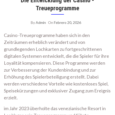
Die Entwicklung der Casino -
Treueprogramme
By
Admin
On
Febrero 20, 2026
Casino -Treueprogramme haben sich in den
Zeiträumen erheblich verändert und von
grundlegenden Lochkarten zu fortgeschrittenen
digitalen Systemen entwickelt, die die Spieler für ihre
Loyalität kompensieren. Diese Programme werden
zur Verbesserung der Kundenbindung und zur
Erhöhung des Spielerbeteiligung erstellt. Dabei
werden verschiedene Vorteile wie kostenloses Spiel,
Speisekürzungen und exklusiver Zugang zum Ereignis
erzielt.
im Jahr 2023 überholte das venezianische Resort in