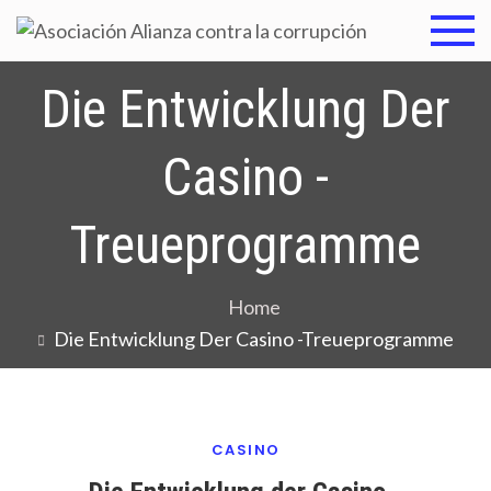
Skip
to
Asoci
content
Die Entwicklung Der
Alian
contra
Casino -
corru
Treueprogramme
Home
Die Entwicklung Der Casino -Treueprogramme
CASINO