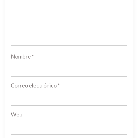
Nombre
*
Correo electrónico
*
Web