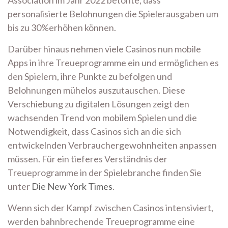
Association im Jahr 2022 betonte, dass
personalisierte Belohnungen die Spielerausgaben um
bis zu 30%erhöhen können.
Darüber hinaus nehmen viele Casinos nun mobile
Apps in ihre Treueprogramme ein und ermöglichen es
den Spielern, ihre Punkte zu befolgen und
Belohnungen mühelos auszutauschen. Diese
Verschiebung zu digitalen Lösungen zeigt den
wachsenden Trend von mobilem Spielen und die
Notwendigkeit, dass Casinos sich an die sich
entwickelnden Verbrauchergewohnheiten anpassen
müssen. Für ein tieferes Verständnis der
Treueprogramme in der Spielebranche finden Sie
unter
Die New York Times
.
Wenn sich der Kampf zwischen Casinos intensiviert,
werden bahnbrechende Treueprogramme eine