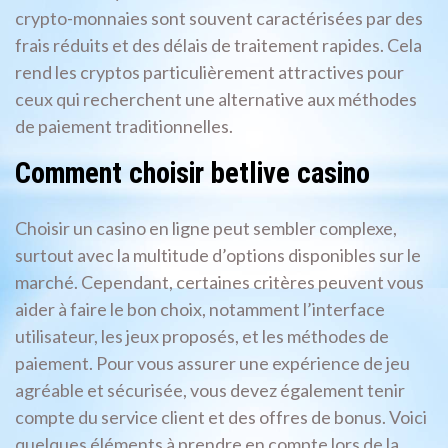
crypto-monnaies sont souvent caractérisées par des
frais réduits et des délais de traitement rapides. Cela
rend les cryptos particulièrement attractives pour
ceux qui recherchent une alternative aux méthodes
de paiement traditionnelles.
Comment choisir betlive casino
Choisir un casino en ligne peut sembler complexe,
surtout avec la multitude d’options disponibles sur le
marché. Cependant, certaines critères peuvent vous
aider à faire le bon choix, notamment l’interface
utilisateur, les jeux proposés, et les méthodes de
paiement. Pour vous assurer une expérience de jeu
agréable et sécurisée, vous devez également tenir
compte du service client et des offres de bonus. Voici
quelques éléments à prendre en compte lors de la