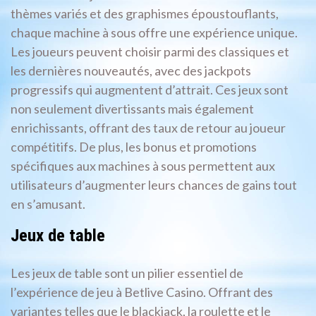
thèmes variés et des graphismes époustouflants,
chaque machine à sous offre une expérience unique.
Les joueurs peuvent choisir parmi des classiques et
les dernières nouveautés, avec des jackpots
progressifs qui augmentent d’attrait. Ces jeux sont
non seulement divertissants mais également
enrichissants, offrant des taux de retour au joueur
compétitifs. De plus, les bonus et promotions
spécifiques aux machines à sous permettent aux
utilisateurs d’augmenter leurs chances de gains tout
en s’amusant.
Jeux de table
Les jeux de table sont un pilier essentiel de
l’expérience de jeu à Betlive Casino. Offrant des
variantes telles que le blackjack, la roulette et le