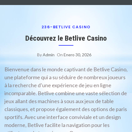
236-BETLIVE CASINO
Découvrez le Betlive Casino
By
Admin
On
Enero 30, 2026
Bienvenue dans le monde captivant de Betlive Casino,
une plateforme qui a su séduire de nombreux joueurs
à la recherche d’une expérience de jeu en ligne
incomparable. Betlive combine une vaste sélection de
jeux allant des machines à sous aux jeux de table
classiques, et propose également des options de paris
sportifs. Avec une interface conviviale et un design
moderne, Betlive facilite la navigation pour les