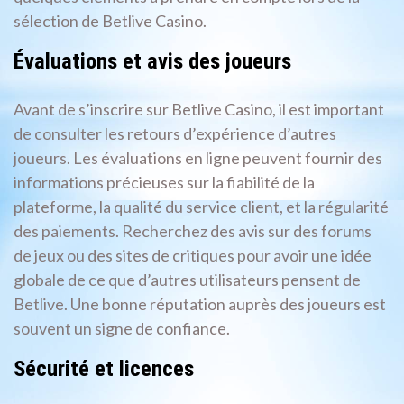
sélection de Betlive Casino.
Évaluations et avis des joueurs
Avant de s’inscrire sur Betlive Casino, il est important
de consulter les retours d’expérience d’autres
joueurs. Les évaluations en ligne peuvent fournir des
informations précieuses sur la fiabilité de la
plateforme, la qualité du service client, et la régularité
des paiements. Recherchez des avis sur des forums
de jeux ou des sites de critiques pour avoir une idée
globale de ce que d’autres utilisateurs pensent de
Betlive. Une bonne réputation auprès des joueurs est
souvent un signe de confiance.
Sécurité et licences