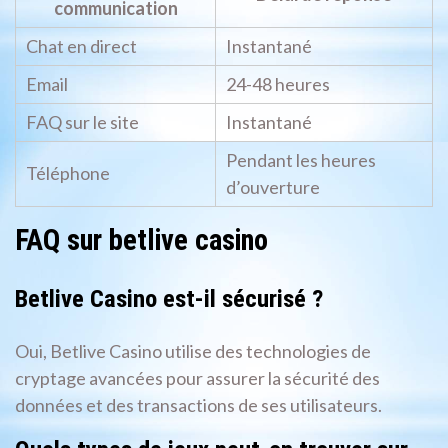
communication
Chat en direct
Instantané
Email
24-48 heures
FAQ sur le site
Instantané
Pendant les heures
Téléphone
d’ouverture
FAQ sur betlive casino
Betlive Casino est-il sécurisé ?
Oui, Betlive Casino utilise des technologies de
cryptage avancées pour assurer la sécurité des
données et des transactions de ses utilisateurs.