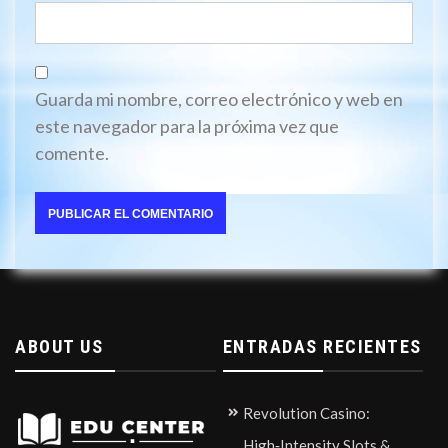
Guarda mi nombre, correo electrónico y web en
este navegador para la próxima vez que
comente.
ABOUT US
ENTRADAS RECIENTES
Revolution Casino:
High‑Intensity Slots &