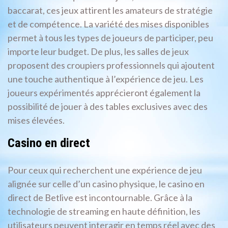
baccarat, ces jeux attirent les amateurs de stratégie
et de compétence. La variété des mises disponibles
permet à tous les types de joueurs de participer, peu
importe leur budget. De plus, les salles de jeux
proposent des croupiers professionnels qui ajoutent
une touche authentique à l’expérience de jeu. Les
joueurs expérimentés apprécieront également la
possibilité de jouer à des tables exclusives avec des
mises élevées.
Casino en direct
Pour ceux qui recherchent une expérience de jeu
alignée sur celle d’un casino physique, le casino en
direct de Betlive est incontournable. Grâce à la
technologie de streaming en haute définition, les
utilisateurs peuvent interagir en temps réel avec des