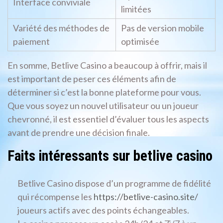
Interface conviviale
limitées
Variété des méthodes de
Pas de version mobile
paiement
optimisée
En somme, Betlive Casino a beaucoup à offrir, mais il
est important de peser ces éléments afin de
déterminer si c’est la bonne plateforme pour vous.
Que vous soyez un nouvel utilisateur ou un joueur
chevronné, il est essentiel d’évaluer tous les aspects
avant de prendre une décision finale.
Faits intéressants sur betlive casino
Betlive Casino dispose d’un programme de fidélité
qui récompense les
https://betlive-casino.site/
joueurs actifs avec des points échangeables.