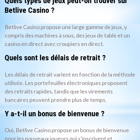
Quels types de jeux peut-on trouver sur
Betlive Casino ?
Betlive Casino propose une large gamme de jeux, y
compris des machines à sous, des jeux de table et un
casino en direct avec croupiers en direct.
Quels sont les délais de retrait ?
Les délais de retrait varient en fonction de la méthode
utilisée. Les portefeuilles électroniques proposent
des retraits rapides, tandis que les virements
bancaires peuvent prendre plus de temps.
Y a-t-il un bonus de bienvenue ?
Oui, Betlive Casino propose un bonus de bienvenue
pour les nouveaux joueurs qui s’inscrivent et