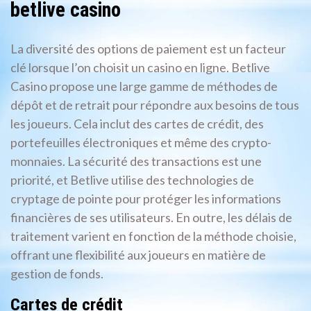
betlive casino
La diversité des options de paiement est un facteur
clé lorsque l’on choisit un casino en ligne. Betlive
Casino propose une large gamme de méthodes de
dépôt et de retrait pour répondre aux besoins de tous
les joueurs. Cela inclut des cartes de crédit, des
portefeuilles électroniques et même des crypto-
monnaies. La sécurité des transactions est une
priorité, et Betlive utilise des technologies de
cryptage de pointe pour protéger les informations
financières de ses utilisateurs. En outre, les délais de
traitement varient en fonction de la méthode choisie,
offrant une flexibilité aux joueurs en matière de
gestion de fonds.
Cartes de crédit