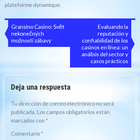
plateforme dynamique.
Navegación
Gransino Casino: Svět
Evaluando la
nekonečných
reputación y
de
možností zábavy
confiabilidad de los
entradas
casinos en línea: un
análisis del sector y
casos prácticos
Deja una respuesta
Tu dirección de correo electrónico no será
publicada.
Los campos obligatorios están
marcados con
*
Comentario
*