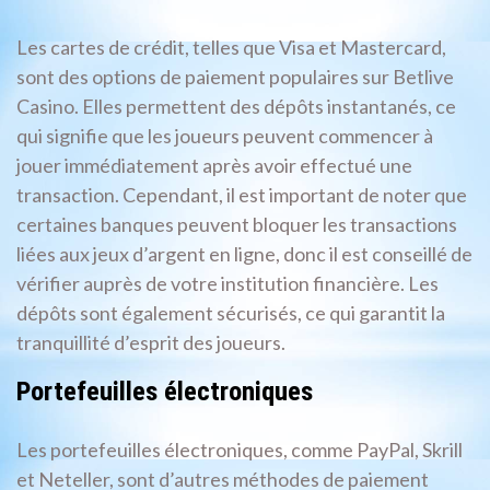
Les cartes de crédit, telles que Visa et Mastercard,
sont des options de paiement populaires sur Betlive
Casino. Elles permettent des dépôts instantanés, ce
qui signifie que les joueurs peuvent commencer à
jouer immédiatement après avoir effectué une
transaction. Cependant, il est important de noter que
certaines banques peuvent bloquer les transactions
liées aux jeux d’argent en ligne, donc il est conseillé de
vérifier auprès de votre institution financière. Les
dépôts sont également sécurisés, ce qui garantit la
tranquillité d’esprit des joueurs.
Portefeuilles électroniques
Les portefeuilles électroniques, comme PayPal, Skrill
et Neteller, sont d’autres méthodes de paiement