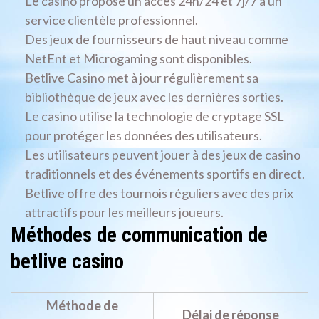
Le casino propose un accès 24h/24 et 7j/7 à un
service clientèle professionnel.
Des jeux de fournisseurs de haut niveau comme
NetEnt et Microgaming sont disponibles.
Betlive Casino met à jour régulièrement sa
bibliothèque de jeux avec les dernières sorties.
Le casino utilise la technologie de cryptage SSL
pour protéger les données des utilisateurs.
Les utilisateurs peuvent jouer à des jeux de casino
traditionnels et des événements sportifs en direct.
Betlive offre des tournois réguliers avec des prix
attractifs pour les meilleurs joueurs.
Méthodes de communication de
betlive casino
Méthode de
Délai de réponse