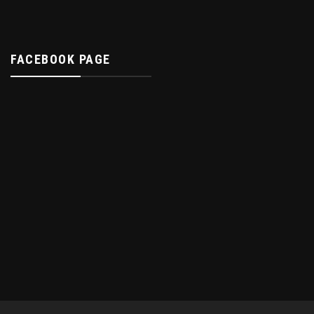
FACEBOOK PAGE