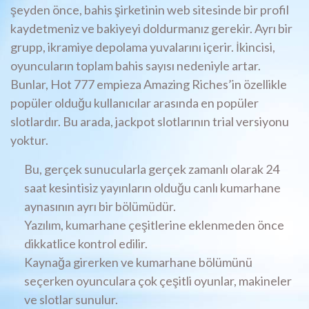
şeyden önce, bahis şirketinin web sitesinde bir profil
kaydetmeniz ve bakiyeyi doldurmanız gerekir. Ayrı bir
grupp, ikramiye depolama yuvalarını içerir. İkincisi,
oyuncuların toplam bahis sayısı nedeniyle artar.
Bunlar, Hot 777 empieza Amazing Riches’in özellikle
popüler olduğu kullanıcılar arasında en popüler
slotlardır. Bu arada, jackpot slotlarının trial versiyonu
yoktur.
Bu, gerçek sunucularla gerçek zamanlı olarak 24
saat kesintisiz yayınların olduğu canlı kumarhane
aynasının ayrı bir bölümüdür.
Yazılım, kumarhane çeşitlerine eklenmeden önce
dikkatlice kontrol edilir.
Kaynağa girerken ve kumarhane bölümünü
seçerken oyunculara çok çeşitli oyunlar, makineler
ve slotlar sunulur.