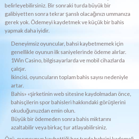
belirleyebilirsiniz. Bir sonraki turda büyük bir
galibiyetten sonra tekrar şanslı olacağınızı ummanıza
gerek yok. Ödemeyi kaydetmek ve küçük bir bahis
yapmak daha iyidir.
Deneyimsiz oyuncular, bahsi kaybetmemek için
genellikle oyunun ilk saniyelerinde ödeme alırlar.
1Win Casino, bilgisayarlarda ve mobil cihazlarda
çalışır.
İkincisi, oyuncuların toplam bahis sayısı nedeniyle
artar.
Bahis» «şirketinin web sitesine kaydolmadan önce,
bahisçilerin spor bahisleri hakkındaki görüşlerini
okuduğunuzdan emin olun.
Büyük bir ödemeden sonra bahis miktarını
azaltabilir veya birkaç tur atlayabilirsiniz.
Özü, oyuncunun kaybettiği her turda bahsini kademeli