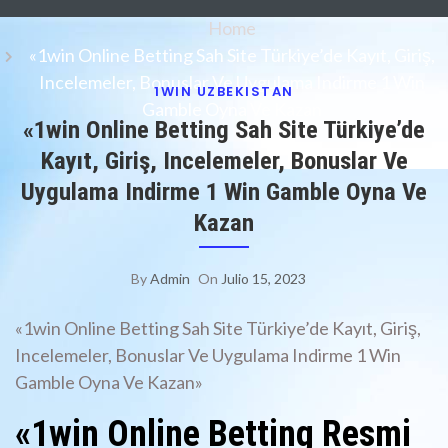
Home
«1win Online Betting Sah Site Türkiye’de Kayıt, Giriş,
Incelemeler, Bonuslar Ve Uygulama Indirme 1 Win
1WIN UZBEKISTAN
Gamble Oyna Ve Kazan
«1win Online Betting Sah Site Türkiye’de
Kayıt, Giriş, Incelemeler, Bonuslar Ve
Uygulama Indirme 1 Win Gamble Oyna Ve
Kazan
By
Admin
On
Julio 15, 2023
«1win Online Betting Sah Site Türkiye’de Kayıt, Giriş,
Incelemeler, Bonuslar Ve Uygulama Indirme 1 Win
Gamble Oyna Ve Kazan»
«1win Online Betting Resmi