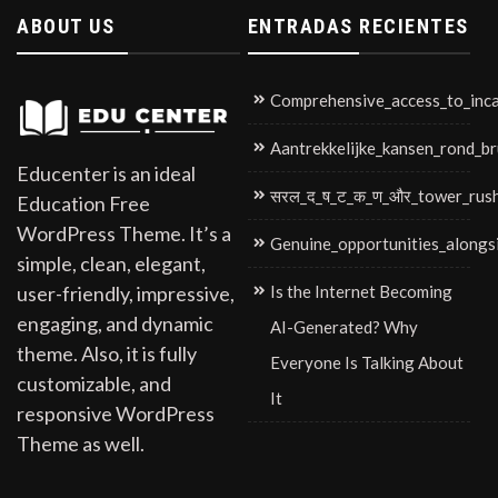
ABOUT US
ENTRADAS RECIENTES
Comprehensive_access_to_inca
Aantrekkelijke_kansen_rond_b
Educenter is an ideal
सरल_द_ष_ट_क_ण_और_tower_rush
Education Free
WordPress Theme. It’s a
Genuine_opportunities_alongs
simple, clean, elegant,
Is the Internet Becoming
user-friendly, impressive,
engaging, and dynamic
AI-Generated? Why
theme. Also, it is fully
Everyone Is Talking About
customizable, and
It
responsive WordPress
Theme as well.