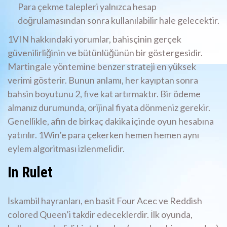
Para çekme talepleri yalnızca hesap
doğrulamasından sonra kullanılabilir hale gelecektir.
1VIN hakkındaki yorumlar, bahisçinin gerçek
güvenilirliğinin ve bütünlüğünün bir göstergesidir.
Martingale yöntemine benzer strateji en yüksek
verimi gösterir. Bunun anlamı, her kayıptan sonra
bahsin boyutunu 2, five kat artırmaktır. Bir ödeme
almanız durumunda, orijinal fiyata dönmeniz gerekir.
Genellikle, afin de birkaç dakika içinde oyun hesabına
yatırılır. 1Win’e para çekerken hemen hemen aynı
eylem algoritması izlenmelidir.
In Rulet
İskambil hayranları, en basit Four Acec ve Reddish
colored Queen’i takdir edeceklerdir. İlk oyunda,