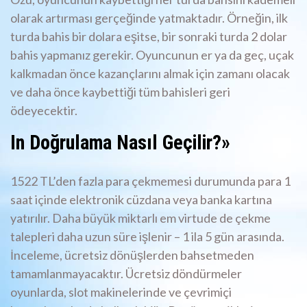
olarak artırması gerçeğinde yatmaktadır. Örneğin, ilk
turda bahis bir dolara eşitse, bir sonraki turda 2 dolar
bahis yapmanız gerekir. Oyuncunun er ya da geç, uçak
kalkmadan önce kazançlarını almak için zamanı olacak
ve daha önce kaybettiği tüm bahisleri geri
ödeyecektir.
In Doğrulama Nasıl Geçilir?»
1522 TL’den fazla para çekmemesi durumunda para 1
saat içinde elektronik cüzdana veya banka kartına
yatırılır. Daha büyük miktarlı em virtude de çekme
talepleri daha uzun süre işlenir – 1 ila 5 gün arasında.
İnceleme, ücretsiz dönüşlerden bahsetmeden
tamamlanmayacaktır. Ücretsiz döndürmeler
oyunlarda, slot makinelerinde ve çevrimiçi