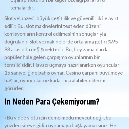
temalardır.
Slot yelpazesi, büyük çeşitlilik ve güvenilirlik ile ayırt
edilir. Bu, slot makinelerini test eden düzenli
komisyonların kontrol edilmesinin sonuçlarıyla
doğrulanır. Slot ve makinelerde ortalama getiri %95-
98 arasında değişmektedir. Bu, boy zamanlarda
popüler hale gelen çarpışma oyunlarının bir
temsilcisidir. Havacı uçmaya hazırlanırken oyuncular
15 saniyeliğine bahis oynar. Casino çarpanı büyümeye
başlar, oyuncular ne kadar pra alabileceklerini
görürler.
In Neden Para Çekemiyorum?
«Bu video slotu için demo modu mevcut değil, bu
yüzden siteye gidip oynamaya başlayamazsınız. Her