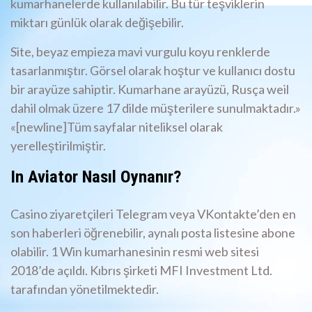
kumarhanelerde kullanılabilir. Bu tür teşviklerin
miktarı günlük olarak değişebilir.
Site, beyaz empieza mavi vurgulu koyu renklerde
tasarlanmıştır. Görsel olarak hoştur ve kullanıcı dostu
bir arayüze sahiptir. Kumarhane arayüzü, Rusça weil
dahil olmak üzere 17 dilde müşterilere sunulmaktadır.»
«[newline]Tüm sayfalar niteliksel olarak
yerelleştirilmiştir.
In Aviator Nasıl Oynanır?
Casino ziyaretçileri Telegram veya VKontakte’den en
son haberleri öğrenebilir, aynalı posta listesine abone
olabilir. 1 Win kumarhanesinin resmi web sitesi
2018’de açıldı. Kıbrıs şirketi MFI Investment Ltd.
tarafından yönetilmektedir.