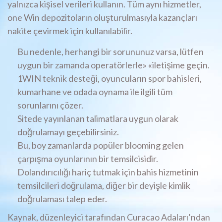
yalnızca kişisel verileri kullanın. Tüm aynı hizmetler,
one Win depozitoların oluşturulmasıyla kazançları
nakite çevirmek için kullanılabilir.
Bu nedenle, herhangi bir sorununuz varsa, lütfen
uygun bir zamanda operatörlerle» «iletişime geçin.
1WIN teknik desteği, oyuncuların spor bahisleri,
kumarhane ve odada oynama ile ilgili tüm
sorunlarını çözer.
Sitede yayınlanan talimatlara uygun olarak
doğrulamayı geçebilirsiniz.
Bu, boy zamanlarda popüler blooming gelen
çarpışma oyunlarının bir temsilcisidir.
Dolandırıcılığı hariç tutmak için bahis hizmetinin
temsilcileri doğrulama, diğer bir deyişle kimlik
doğrulaması talep eder.
Kaynak, düzenleyici tarafından Curacao Adaları’ndan