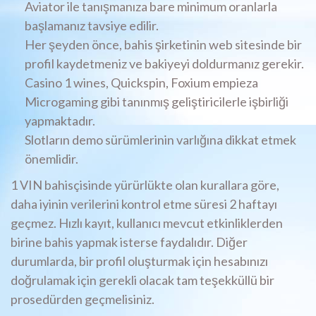
Aviator ile tanışmanıza bare minimum oranlarla
başlamanız tavsiye edilir.
Her şeyden önce, bahis şirketinin web sitesinde bir
profil kaydetmeniz ve bakiyeyi doldurmanız gerekir.
Casino 1 wines, Quickspin, Foxium empieza
Microgaming gibi tanınmış geliştiricilerle işbirliği
yapmaktadır.
Slotların demo sürümlerinin varlığına dikkat etmek
önemlidir.
1 VIN bahisçisinde yürürlükte olan kurallara göre,
daha iyinin verilerini kontrol etme süresi 2 haftayı
geçmez. Hızlı kayıt, kullanıcı mevcut etkinliklerden
birine bahis yapmak isterse faydalıdır. Diğer
durumlarda, bir profil oluşturmak için hesabınızı
doğrulamak için gerekli olacak tam teşekküllü bir
prosedürden geçmelisiniz.