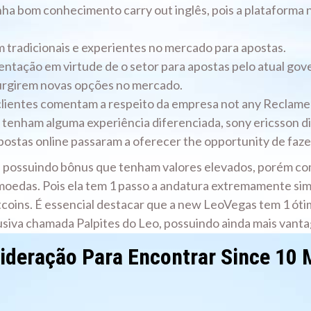
enha bom conhecimento carry out inglês, pois a plataform
tradicionais e experientes no mercado para apostas.
ação em virtude de o setor para apostas pelo atual gove
surgirem novas opções no mercado.
lientes comentam a respeito da empresa not any Reclame 
 tenham alguma experiência diferenciada, sony ericsson d
postas online passaram a oferecer the opportunity de faze
 possuindo bônus que tenham valores elevados, porém com 
moedas. Pois ela tem 1 passo a andatura extremamente sim
tcoins. É essencial destacar que a new LeoVegas tem 1 óti
usiva chamada Palpites do Leo, possuindo ainda mais vant
deração Para Encontrar Since 10 