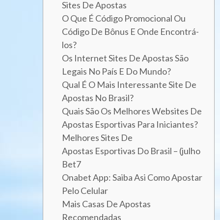
Sites De Apostas
O Que É Código Promocional Ou
Código De Bônus E Onde Encontrá-
los?
Os Internet Sites De Apostas São
Legais No País E Do Mundo?
Qual É O Mais Interessante Site De
Apostas No Brasil?
Quais São Os Melhores Websites De
Apostas Esportivas Para Iniciantes?
Melhores Sites De
Apostas Esportivas Do Brasil – (julho
Bet7
Onabet App: Saiba Asi Como Apostar
Pelo Celular
Mais Casas De Apostas
Recomendadas