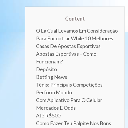
Content
O La Cual Levamos Em Consideração
Para Encontrar While 10 Melhores
Casas De Apostas Esportivas
Apostas Esportivas – Como
Funcionam?
Depósito
Betting News
Tênis: Principais Competições
Perform Mundo
Com Aplicativo Para O Celular
Mercados E Odds
Até R$500
Como Fazer Teu Palpite Nos Bons