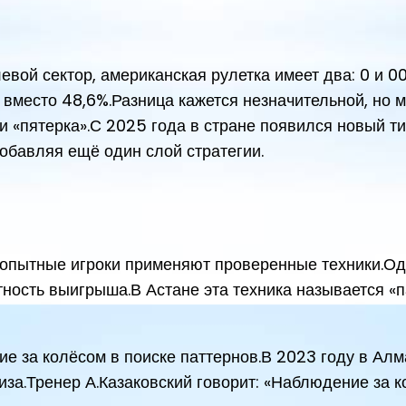
левой сектор, американская рулетка имеет два: 0 и 
 вместо 48,6%.Разница кажется незначительной, но 
и «пятерка».С 2025 года в стране появился новый ти
обавляя ещё один слой стратегии.
я, опытные игроки применяют проверенные техники.Од
тность выигрыша.В Астане эта техника называется «
 за колёсом в поиске паттернов.В 2023 году в Алма
а.Тренер А.Казаковский говорит: «Наблюдение за кол