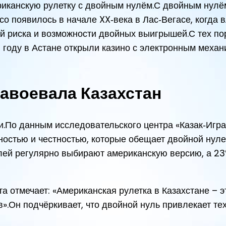
ериканскую рулетку с двойным нулём.С двойным нул
со появилось в начале XX‑века в Лас‑Вегасе, когда
ой риска и возможности двойных выигрышей.С тех по
3 году в Астане открыли казино с электронным меха
завоевала Казахстан
и.По данным исследовательского центра «Казак‑Игра
ностью и честностью, которые обещает двойной нуле
елей регулярно выбирают американскую версию, а 23
 отмечает: «Американская рулетка в Казахстане – эт
в».Он подчёркивает, что двойной нуль привлекает т