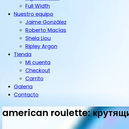
Full Width
Nuestro equipo
Jaime González
Roberto Macías
Shela Liou
Ripley Argon
Tienda
Mi cuenta
Checkout
Carrito
Galeria
Contacto
american roulette: крутящ